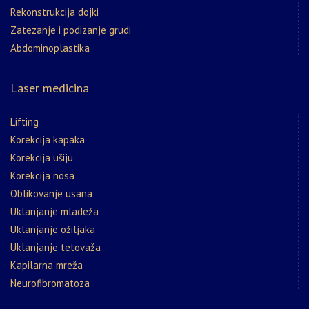
Rekonstrukcija dojki
Zatezanje i podizanje grudi
Abdominoplastika
Laser medicina
Lifting
Korekcija kapaka
Korekcija ušiju
Korekcija nosa
Oblikovanje usana
Uklanjanje mladeža
Uklanjanje ožiljaka
Uklanjanje tetovaža
Kapilarna mreža
Neurofibromatoza