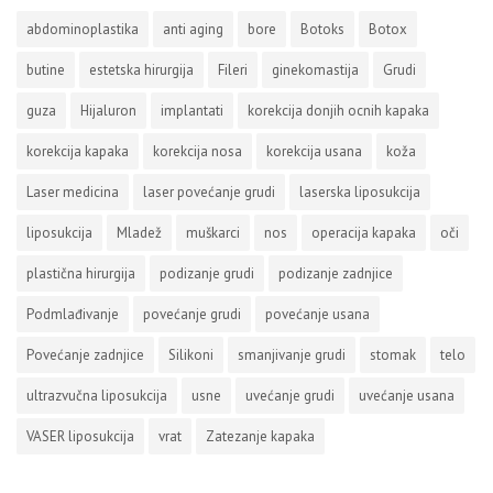
abdominoplastika
anti aging
bore
Botoks
Botox
butine
estetska hirurgija
Fileri
ginekomastija
Grudi
guza
Hijaluron
implantati
korekcija donjih ocnih kapaka
korekcija kapaka
korekcija nosa
korekcija usana
koža
Laser medicina
laser povećanje grudi
laserska liposukcija
liposukcija
Mladež
muškarci
nos
operacija kapaka
oči
plastična hirurgija
podizanje grudi
podizanje zadnjice
Podmlađivanje
povećanje grudi
povećanje usana
Povećanje zadnjice
Silikoni
smanjivanje grudi
stomak
telo
ultrazvučna liposukcija
usne
uvećanje grudi
uvećanje usana
VASER liposukcija
vrat
Zatezanje kapaka