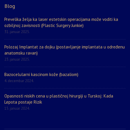
Blog
Prevelika želja ka laser estetskin operacijama može voditi ka
ozbiljnoj zavisnosti (Plastic Surgery Junkie)
31. januar 2025.
Polozaj Implantat za dojku (postavljanje implantata u određenu
anatomsku ravan)
23. januar 2025.
Bazocelularni kascinom kože (bazaliom)
4. decembar 2024.
Opasnosti niskih cena u plastičnoj hirurgiji u Turskoj: Kada
Lepota postaje Rizik
15. januar 2024.