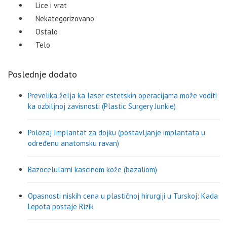
Lice i vrat
Nekategorizovano
Ostalo
Telo
Poslednje dodato
Prevelika želja ka laser estetskin operacijama može voditi
ka ozbiljnoj zavisnosti (Plastic Surgery Junkie)
Polozaj Implantat za dojku (postavljanje implantata u
određenu anatomsku ravan)
Bazocelularni kascinom kože (bazaliom)
Opasnosti niskih cena u plastičnoj hirurgiji u Turskoj: Kada
Lepota postaje Rizik