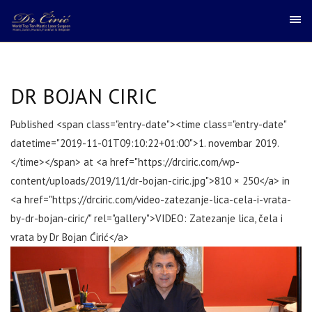
DR BOJAN CIRIC
Published <span class="entry-date"><time class="entry-date"
datetime="2019-11-01T09:10:22+01:00">1. novembar 2019.
</time></span> at <a href="https://drciric.com/wp-
content/uploads/2019/11/dr-bojan-ciric.jpg">810 × 250</a> in
<a href="https://drciric.com/video-zatezanje-lica-cela-i-vrata-
by-dr-bojan-ciric/" rel="gallery">VIDEO: Zatezanje lica, čela i
vrata by Dr Bojan Ćirić</a>