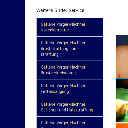
Weitere Bilder Service
Gallerie Vorger-Nachher
Nasenkorrektur
Gallerie Vorger-Nachher
Bruststraffung und –
straffung
Gallerie Vorger-Nachher
Brustverkleinerung
Gallerie Vorger-Nachher
Fettabsaugung
Gallerie Vorger-Nachher
Gesichts- und Halsstraffung
Gallerie Vorger-Nachher