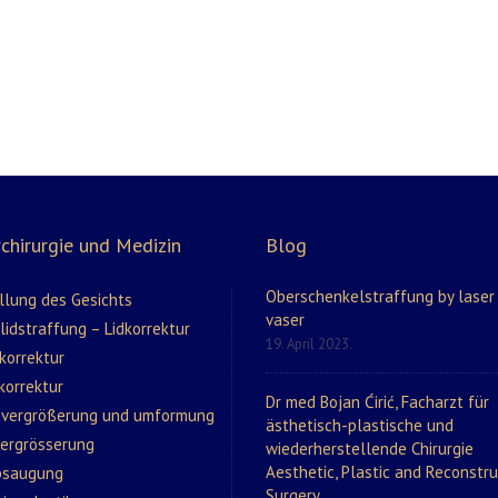
chirurgie und Medizin
Blog
Oberschenkelstraffung by laser
llung des Gesichts
vaser
idstraffung – Lidkorrektur
19. April 2023.
korrektur
korrektur
Dr med Bojan Ćirić, Facharzt für
nvergrößerung und umformung
ästhetisch-plastische und
vergrösserung
wiederherstellende Chirurgie
Aesthetic, Plastic and Reconstru
bsaugung
Surgery