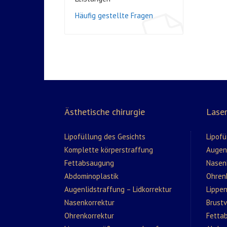
Häufig gestellte Fragen
Ästhetische chirurgie
Laser
Lipofüllung des Gesichts
Lipofü
Komplette körperstraffung
Augenl
Fettabsaugung
Nasen
Abdominoplastik
Ohren
Augenlidstraffung – Lidkorrektur
Lippe
Nasenkorrektur
Brust
Ohrenkorrektur
Fetta