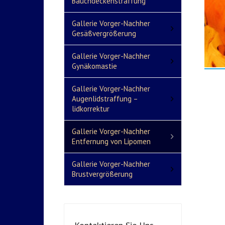
Bauchdeckenstraffung
Gallerie Vorger-Nachher
Gesäßvergrößerung
Gallerie Vorger-Nachher
Gynäkomastie
Gallerie Vorger-Nachher
Augenlidstraffung –
lidkorrektur
Gallerie Vorger-Nachher
Entfernung von Lipomen
Gallerie Vorger-Nachher
Brustvergrößerung