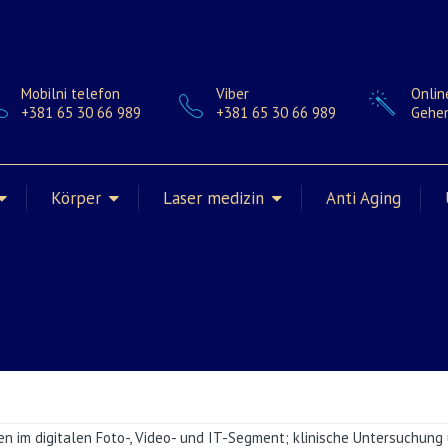
Mobilni telefon
Viber
Onlin
+381 65 30 66 989
+381 65 30 66 989
Gehen
Körper
Laser medizin
Anti Aging
ten im digitalen Foto-, Video- und IT-Segment; klinische Untersuchun