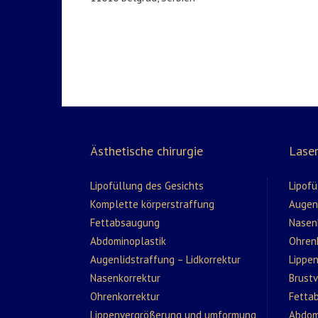
Ästhetische chirurgie
Laser
Lipofüllung des Gesichts
Lipofü
Komplette körperstraffung
Augenl
Fettabsaugung
Nasen
Abdominoplastik
Ohren
Augenlidstraffung – Lidkorrektur
Lippe
Nasenkorrektur
Brust
Ohrenkorrektur
Fetta
Lippenvergrößerung und umformung
Abdom