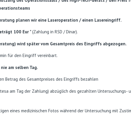
 Nutzung des Operationssaals / des High-Tech-Geräts / den Preis 
Operationsteams
atung planen wir eine Laseroperation / einen Lasereingriff.
eträgt 100 Eur
* (Zahlung in RSD / Dinar).
eratung) wird später vom Gesamtpreis des Eingriffs abgezogen.
in für den Eingriff vereinbart.
 nie am selben Tag.
en Betrag des Gesamtpreises des Eingriffs bezahlen
Intesa am Tag der Zahlung) abzüglich des gezahlten Untersuchungs- 
ertigen eines medizinischen Fotos während der Untersuchung mit Zust