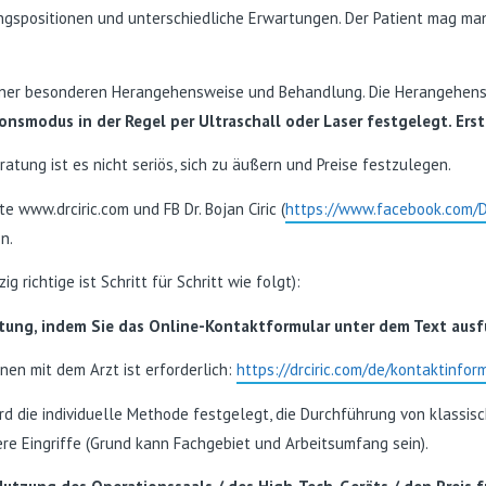
ngspositionen und unterschiedliche Erwartungen. Der Patient mag man
ner besonderen Herangehensweise und Behandlung. Die Herangehenswe
modus in der Regel per Ultraschall oder Laser festgelegt. Erst
tung ist es nicht seriös, sich zu äußern und Preise festzulegen.
te www.drciric.com und FB Dr. Bojan Ciric (
https://www.facebook.com/D
n.
 richtige ist Schritt für Schritt wie folgt):
tung, indem Sie das Online-Kontaktformular unter dem Text ausf
en mit dem Arzt ist erforderlich:
​​https://drciric.com/de/kontaktinfo
 die individuelle Methode festgelegt, die Durchführung von klassische
ere Eingriffe (Grund kann Fachgebiet und Arbeitsumfang sein).