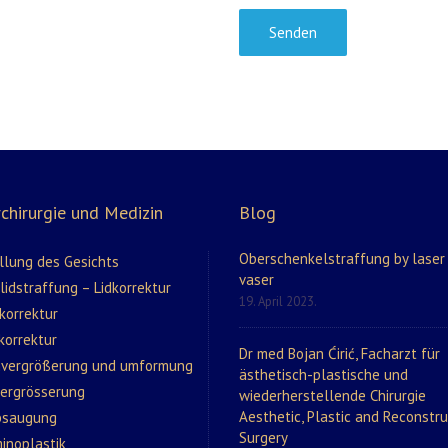
chirurgie und Medizin
Blog
Oberschenkelstraffung by laser
llung des Gesichts
vaser
idstraffung – Lidkorrektur
19. April 2023.
korrektur
korrektur
Dr med Bojan Ćirić, Facharzt für
nvergrößerung und umformung
ästhetisch-plastische und
vergrösserung
wiederherstellende Chirurgie
Aesthetic, Plastic and Reconstru
bsaugung
Surgery
inoplastik