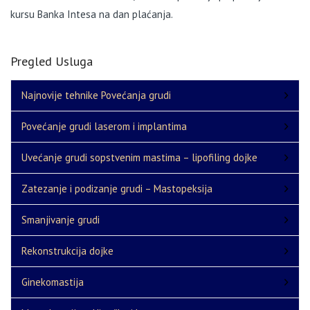
kursu Banka Intesa na dan plaćanja.
Pregled Usluga
Najnovije tehnike Povećanja grudi
Povećanje grudi laserom i implantima
Uvećanje grudi sopstvenim mastima – lipofiling dojke
Zatezanje i podizanje grudi – Mastopeksija
Smanjivanje grudi
Rekonstrukcija dojke
Ginekomastija