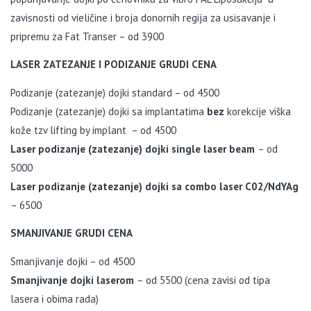
zavisnosti od vieličine i broja donornih regija za usisavanje i
pripremu za Fat Transer – od 3900
LASER ZATEZANJE I PODIZANJE GRUDI CENA
Podizanje (zatezanje) dojki standard – od 4500
Podizanje (zatezanje) dojki sa implantatima
bez
korekcije viška
kože tzv lifting by implant – od 4500
Laser podizanje (zatezanje) dojki single laser beam
– od
5000
Laser podizanje (zatezanje) dojki sa combo laser C02/NdYAg
– 6500
SMANJIVANJE GRUDI CENA
Smanjivanje dojki – od 4500
Smanjivanje dojki laserom
– od 5500 (cena zavisi od tipa
lasera i obima rada)