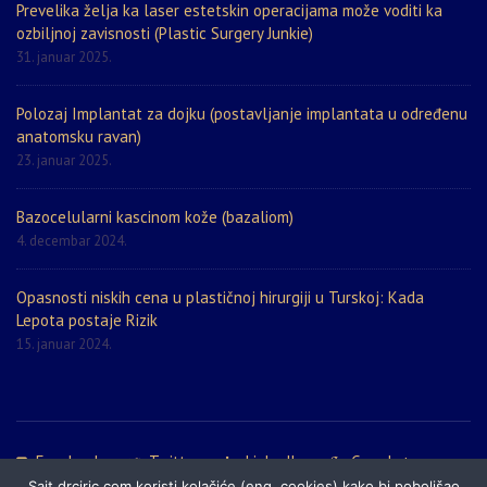
Prevelika želja ka laser estetskin operacijama može voditi ka
ozbiljnoj zavisnosti (Plastic Surgery Junkie)
31. januar 2025.
Polozaj Implantat za dojku (postavljanje implantata u određenu
anatomsku ravan)
23. januar 2025.
Bazocelularni kascinom kože (bazaliom)
4. decembar 2024.
Opasnosti niskih cena u plastičnoj hirurgiji u Turskoj: Kada
Lepota postaje Rizik
15. januar 2024.
Facebook
Twitter
LinkedIn
Google+
Sajt drciric.com koristi kolačiće (eng. cookies) kako bi poboljšao