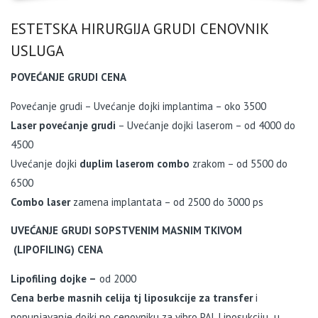
ESTETSKA HIRURGIJA GRUDI CENOVNIK
USLUGA
POVEĆANJE GRUDI CENA
Povećanje grudi – Uvećanje dojki implantima – oko 3500
Laser povećanje grudi
– Uvećanje dojki laserom – od 4000 do
4500
Uvećanje dojki
duplim laserom combo
zrakom – od 5500 do
6500
Combo laser
zamena implantata – od 2500 do 3000 ps
UVEĆANJE GRUDI SOPSTVENIM MASNIM TKIVOM
(LIPOFILING) CENA
Lipofiling dojke –
od 2000
Cena berbe masnih celija tj liposukcije za transfer
i
popunjavanje dojki po cenovniku za vibro PAL Liposukciju u