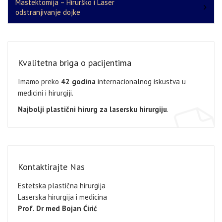
Mastektomija – Hirurško i Laser
odstranjivanje dojke
Kvalitetna briga o pacijentima
Imamo preko
42 godina
internacionalnog iskustva u
medicini i hirurgiji.
Najbolji plastični hirurg za lasersku hirurgiju
.
Kontaktirajte Nas
Estetska plastična hirurgija
Laserska hirurgija i medicina
Prof. Dr med Bojan Ćirić