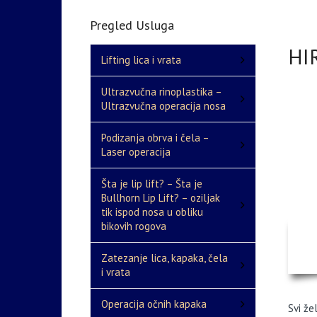
Pregled Usluga
HI
Lifting lica i vrata
Ultrazvučna rinoplastika –
Ultrazvučna operacija nosa
Podizanja obrva i čela –
Laser operacija
Šta je lip lift? – Šta je
Bullhorn Lip Lift? – oziljak
tik ispod nosa u obliku
bikovih rogova
Zatezanje lica, kapaka, čela
i vrata
Operacija očnih kapaka
Svi že