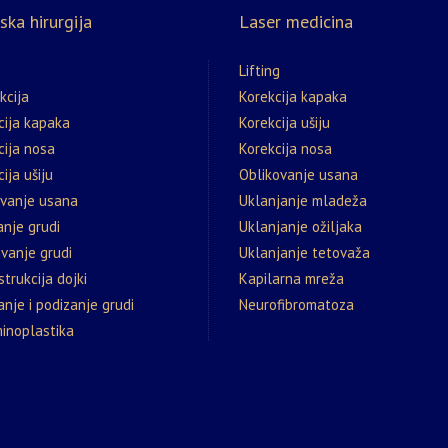
ska hirurgija
Laser medicina
Lifting
kcija
Korekcija kapaka
cija kapaka
Korekcija ušiju
cija nosa
Korekcija nosa
ija ušiju
Oblikovanje usana
ovanje usana
Uklanjanje mladeža
nje grudi
Uklanjanje ožiljaka
vanje grudi
Uklanjanje tetovaža
trukcija dojki
Kapilarna mreža
nje i podizanje grudi
Neurofibromatoza
inoplastika