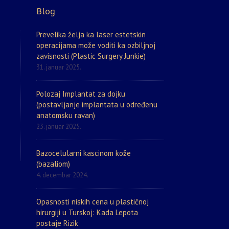
Blog
Prevelika želja ka laser estetskin
operacijama može voditi ka ozbiljnoj
zavisnosti (Plastic Surgery Junkie)
31. januar 2025.
Polozaj Implantat za dojku
(postavljanje implantata u određenu
anatomsku ravan)
23. januar 2025.
Bazocelularni kascinom kože
(bazaliom)
4. decembar 2024.
Opasnosti niskih cena u plastičnoj
hirurgiji u Turskoj: Kada Lepota
postaje Rizik