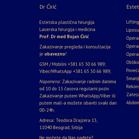
Dr Ćirić
Estet
Lifting
Estetska plastična hirurgija
Laserska hirurgija i medicina
Liposu
Prof. Dr med Bojan Ćirić
Opera
Opera
Zakazivanje pregleda i konsultacija
je
obavezno
!
Operac
Oblik
GSM / Mobilni
+381 65 30 66 989
;
Poveća
Viber/WhatsApp
+381 65 30 66 989
;
Smanji
Napomena
: Zakazivanje radnim danima
Rekons
od 10 do 13 časova regularni poziv.
Zateza
Zakazivanje putem WhatsApp/Viber ili
Abdom
putem mail-a možete obaviti svaki dan
00-24h.
Adresa: Teodora Drajzera 13,
11040 Beograd, Srbija
Ne možete da Nas nađete?