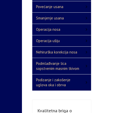
Povećanje usana
Smanjenje usana
Operacija nosa
Operacija ušiju
Nehirurška korekcija nosa
Podmlađivanje lica
sopstvenim masnim tkivom
Podizanje i zakošenje
uglova oka i obrva
Kvalitetna briga o