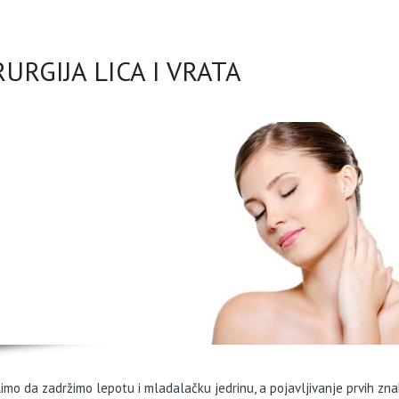
RURGIJA LICA I VRATA
limo da zadržimo lepotu i mladalačku jedrinu, a pojavljivanje prvih zna