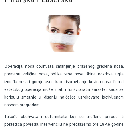
Operacija nosa
obuhvata smanjenje izraženog grebena nosa,
promenu veličine nosa, oblika vrha nosa, širine nozdrva, ugla
između nosa i gornje usne kao i ispravljanje krivina nosa. Pored
estetskog operacija može imati i funkcionalni karakter kada se
koriguju smetnje u disanju najčešće uzrokovane iskrivljenom
nosnom pregradom.
Takođe obuhvata i deformitete koji su urođene prirode ili
posledica povreda. Intervenciju ne predlažemo pre 18-te godine