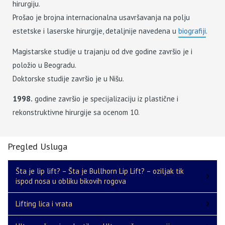
hirurgiju.
Prošao je brojna internacionalna usavršavanja na polju
estetske i laserske hirurgije, detaljnije navedena u
biografiji
.
Magistarske studije u trajanju od dve godine završio je i
položio u Beogradu.
Doktorske studije završio je u Nišu.
1998.
godine završio je specijalizaciju iz plastične i
rekonstruktivne hirurgije sa ocenom 10.
Pregled Usluga
Šta je lip lift? – Šta je Bullhorn Lip Lift? – oziljak tik
ispod nosa u obliku bikovih rogova
Lifting lica i vrata