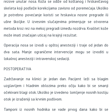
rezove unutar nosa. Koža se odiže od koštanog i hrskavičavog
skeleta koji podleže korekcijama zavisno od poremećaja. Ukoliko
je potrebno povećanje koristi se hrskavica nosne pregrade ili
ušne školjke. U izvesnim slučajevima primenjuje se otvorena
metoda kroz rez na mekoj pregradi između nozdrva. Kvalitet kože
može imati značajan uticaj na krajnji rezultat.
Operacija nosa se izvodi u opštoj anesteziji i traje od jedan do
dva sata. Manje ograničene intervencije mogu se izvoditi u
lokalnoj anesteziji i intravenskoj sedaciji.
POSTOPERATIVA
Zadržavanje na klinici je jedan dan. Pacijent leži sa blagim
uzglavljem i hladnim oblozima preko očiju kako bi se smanji
očekivani blagi otok. Ukoliko je izvedeno lomljenje nosnih kostiju
otok je izraženiji sa krvnim podlivom.
Tamponi iz nosnih hodnika se vade prvog dana kako bi se