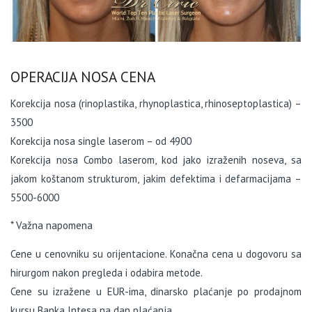
OPERACIJA NOSA CENA
Korekcija nosa (rinoplastika, rhynoplastica, rhinoseptoplastica) –
3500
Korekcija nosa single laserom – od 4900
Korekcija nosa Combo laserom, kod jako izraženih noseva, sa
jakom koštanom strukturom, jakim defektima i defarmacijama –
5500-6000
* Važna napomena
Cene u cenovniku su orijentacione. Konačna cena u dogovoru sa
hirurgom nakon pregleda i odabira metode.
Cene su izražene u EUR-ima, dinarsko plaćanje po prodajnom
kursu Banka Intesa na dan plaćanja.