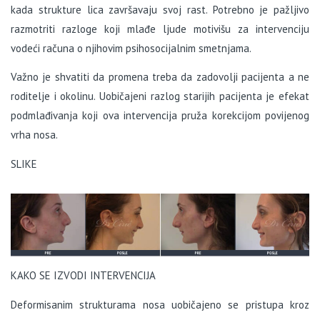
kada strukture lica završavaju svoj rast. Potrebno je pažljivo
razmotriti razloge koji mlađe ljude motivišu za intervenciju
vodeći računa o njihovim psihosocijalnim smetnjama.
Važno je shvatiti da promena treba da zadovolji pacijenta a ne
roditelje i okolinu. Uobičajeni razlog starijih pacijenta je efekat
podmlađivanja koji ova intervencija pruža korekcijom povijenog
vrha nosa.
SLIKE
KAKO SE IZVODI INTERVENCIJA
Deformisanim strukturama nosa uobičajeno se pristupa kroz