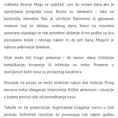
olakšalo disanje. Mogu se zadržati i pet do sedam dana ako je
ispravljana pregrada nosa. Bolovi su minimalni i lako se
kontrolišu lekovima. Nos je učvršćen flasterima ili gipsanom
maskom koji se skidaju sedmog dana. Konci na rezovima
spontano otpadaju te nije potrebno skidanje. Krvni podlivi sa lica
postepeno blede i nestaju nakon tri do pet dana. Moguće je
njihovo prikrivanje šminkom.
Otok može biti blago primetan i do mesec dana. Ozbiljnije
komplikacije, krvarenje ili infekcije su retke. Promene u
osetljivosti kože nosa su prolaznog karaktera.
Povratak na posao se može očekivati nakon dve nedelje. Prvog
meseca treba izbegavati intenzivnije fizičke aktivnosti i situacije
u kojima postoji rizik od povređivanja nosa.
Takođe se ne preporučuje dugotrajnije izlaganje suncu u tom
periodu. Definitivni rezultati se procenjuju tek nakon godinu