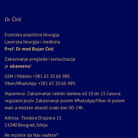
Dr Ćirić
Estetska plastična hirurgija
Laserska hirurgija i medicina
Prof. Dr med Bojan Ćirić
Zakazivanje pregleda i konsultacija
je
obavezno
!
GSM / Mobilni
+381 65 30 66 989
;
Viber/WhatsApp
+381 65 30 66 989
;
Napomena
: Zakazivanje radnim danima od 10 do 13 časova
regularni poziv. Zakazivanje putem WhatsApp/Viber ili putem
mail-a možete obaviti svaki dan 00-24h.
Adresa: Teodora Drajzera 13,
11040 Beograd, Srbija
Ne možete da Nas nađete?