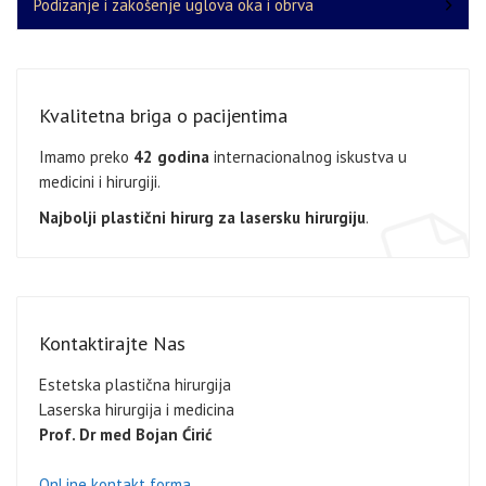
Podizanje i zakošenje uglova oka i obrva
Kvalitetna briga o pacijentima
Imamo preko
42 godina
internacionalnog iskustva u
medicini i hirurgiji.
Najbolji plastični hirurg za lasersku hirurgiju
.
Kontaktirajte Nas
Estetska plastična hirurgija
Laserska hirurgija i medicina
Prof. Dr med Bojan Ćirić
OnLine kontakt forma