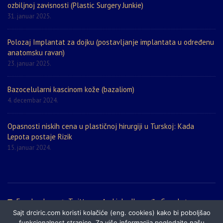
ozbiljnoj zavisnosti (Plastic Surgery Junkie)
31. januar 2025.
Polozaj Implantat za dojku (postavljanje implantata u određenu
anatomsku ravan)
23. januar 2025.
Bazocelularni kascinom kože (bazaliom)
4. decembar 2024.
Opasnosti niskih cena u plastičnoj hirurgiji u Turskoj: Kada
Lepota postaje Rizik
15. januar 2024.
Facebook
Twitter
LinkedIn
Google+
Sajt drciric.com koristi kolačiće (eng. cookies) kako bi poboljšao
Politika privatnosti
Prijatelji sajta
Mapa sajta
funkcionalnost stranice. Za više informacija pogledajte našu