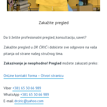
Zakažite pregled
Da li želite profesionalni pregled, konsultaciju, savet?
Zakažite pregled u
DR ĆIRIĆ
i dobićete sve odgovore na vaša
pitanja od strane našeg stručnog tima.
Zakazivanje je neophodno! Pregled
možete zakazati preko:
OnLine kontakt forma – Otvori stranicu
Viber
+381 65 30 66 989
WhatsApp
+381 65 30 66 989
E-mail
drciric@yahoo.com