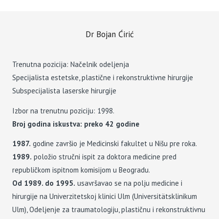
Dr Bojan Ćirić
Trenutna pozicija: Načelnik odeljenja
Specijalista estetske, plastične i rekonstruktivne hirurgije
Subspecijalista laserske hirurgije
Izbor na trenutnu poziciju: 1998.
Broj godina iskustva: preko 42 godine
1987.
godine završio je Medicinski fakultet u Nišu pre roka.
1989.
položio stručni ispit za doktora medicine pred
republičkom ispitnom komisijom u Beogradu.
Od 1989. do 1995.
usavršavao se na polju medicine i
hirurgije na Univerzitetskoj klinici Ulm (Universitätsklinikum
Ulm), Odeljenje za traumatologiju, plastičnu i rekonstruktivnu