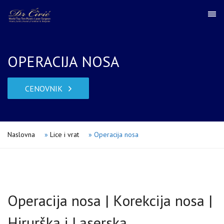
OPERACIJA NOSA
CENOVNIK
Naslovna
»
Lice i vrat
»
Operacija nosa
Operacija nosa | Кorekcija nosa |
Hirurška i Laserska