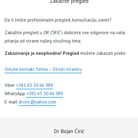
Zakažite pregled
Da li želite profesionalni pregled, konsultaciju, savet?
Zakažite pregled u
DR ĆIRIĆ
i dobićete sve odgovore na vaša
pitanja od strane našeg stručnog tima.
Zakazivanje je neophodno! Pregled
možete zakazati preko:
OnLine kontakt forma – Otvori stranicu
Viber
+381 65 30 66 989
WhatsApp
+381 65 30 66 989
E-mail
drciric@yahoo.com
Dr Bojan Ćirić