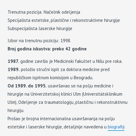
Trenutna pozicija: Načelnik odeljenja
Specijalista estetske, plastične i rekonstruktivne hirurgije
Subspecijalista laserske hirurgije
Izbor na trenutnu poziciju: 1998.
Broj godina iskustva: preko 42 godine
1987.
godine završio je Medicinski fakultet u Nišu pre roka.
1989.
položio stručni ispit za doktora medicine pred
republičkom ispitnom komisijom u Beogradu.
Od 1989. do 1995.
usavršavao se na polju medicine i
hirurgije na Univerzitetskoj klinici Ulm (Universitätsklinikum
Ulm), Odeljenje za traumatologiju, plastičnu i rekonstruktivnu
hirurgiju.
Prošao je brojna internacionalna usavršavanja na polju
estetske i laserske hirurgije, detaljnije navedena u
biografiji
.