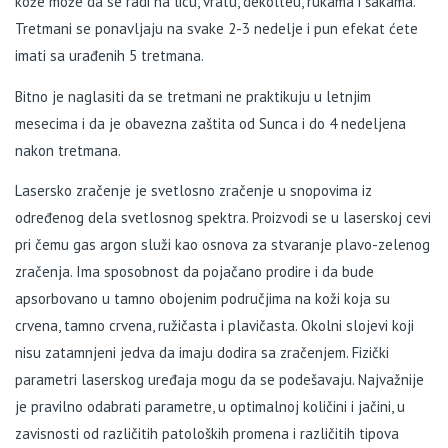
kože može da se radi na licu, vratu, dekolteu, rukama i šakama.
Tretmani se ponavljaju na svake 2-3 nedelje i pun efekat ćete
imati sa urađenih 5 tretmana.
Bitno je naglasiti da se tretmani ne praktikuju u letnjim
mesecima i da je obavezna zaštita od Sunca i do 4 nedeljena
nakon tretmana.
Lasersko zračenje je svetlosno zračenje u snopovima iz
određenog dela svetlosnog spektra. Proizvodi se u laserskoj cevi
pri čemu gas argon služi kao osnova za stvaranje plavo-zelenog
zračenja. Ima sposobnost da pojačano prodire i da bude
apsorbovano u tamno obojenim područjima na koži koja su
crvena, tamno crvena, ružičasta i plavičasta. Okolni slojevi koji
nisu zatamnjeni jedva da imaju dodira sa zračenjem. Fizički
parametri laserskog uređaja mogu da se podešavaju. Najvažnije
je pravilno odabrati parametre, u optimalnoj količini i jačini, u
zavisnosti od različitih patoloških promena i različitih tipova