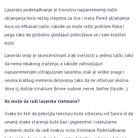
Lasersko podmlađivanje je trenutno najsavremeniji način
uklanjanja bora većeg stepena sa lica i vrata. Pored uklanjanja
bora na efikasan način, takođe se može rešiti problem fleka i
pega tako da globalno gledajući poboljšava se i sam kvalitet
kože.
Laserski snop je skoncentrisani zrak svetlosti u jednoj tački, tako
da nema nikakvog zračenja, a takođe zahvaljujući
najsavremenijim ultrapulsnim laserima, zrak je velike snage i
veoma kratkog vremena delovanja tako da ne oštećuje okolna
tkiva tj. dublje strukture (krvne sudove, nerve, limfne žlezde…)
Ko može da radi laserske tretmane?
Svako ko želi da poboljša teksturu kože oštećenu od Sunca ili da
umanji znake starenja kože kao i pigmentne i vaskularne
promene, može da radi ovakvu vrstu tretmana. Podmlađivanje