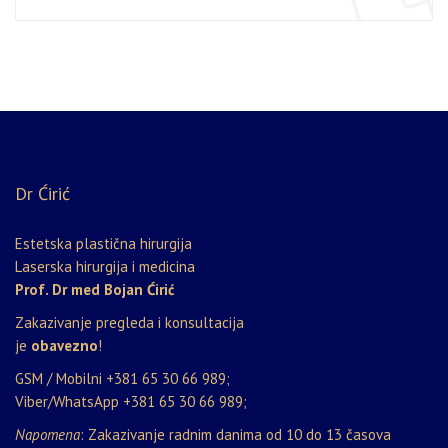
Dr Ćirić
Estetska plastična hirurgija
Laserska hirurgija i medicina
Prof. Dr med Bojan Ćirić
Zakazivanje pregleda i konsultacija
je
obavezno
!
GSM / Mobilni
+381 65 30 66 989
;
Viber/WhatsApp
+381 65 30 66 989
;
Napomena
: Zakazivanje radnim danima od 10 do 13 časova