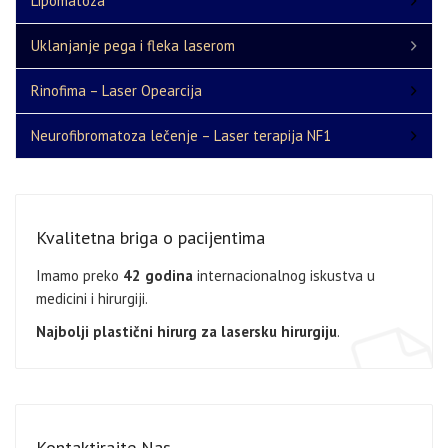
Lipomatoza
Uklanjanje pega i fleka laserom
Rinofima – Laser Opearcija
Neurofibromatoza lečenje – Laser terapija NF1
Kvalitetna briga o pacijentima
Imamo preko
42 godina
internacionalnog iskustva u
medicini i hirurgiji.
Najbolji plastični hirurg za lasersku hirurgiju
.
Kontaktirajte Nas