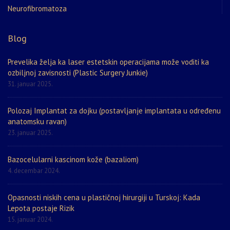
Neurofibromatoza
Blog
Prevelika želja ka laser estetskin operacijama može voditi ka
ozbiljnoj zavisnosti (Plastic Surgery Junkie)
31. januar 2025.
Polozaj Implantat za dojku (postavljanje implantata u određenu
anatomsku ravan)
23. januar 2025.
Bazocelularni kascinom kože (bazaliom)
4. decembar 2024.
Opasnosti niskih cena u plastičnoj hirurgiji u Turskoj: Kada
Lepota postaje Rizik
15. januar 2024.