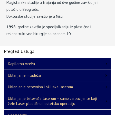
Magistarske studije u trajanju od dve godine završio je i
položio u Beogradu.
Doktorske studije završio je u Nišu.
1998.
godine završio je specijalizaciju iz plastične i
rekonstruktivne hirurgije sa ocenom 10.
Pregled Usluga
Kapilarna mreža
Uklanjanje mladeža
Uklanjanje neravnina i ožiljaka laserom
Uklanjanje tetovaže laserom – samo za pacijente koji
žele Laser plastičnu i estetsku operaciju