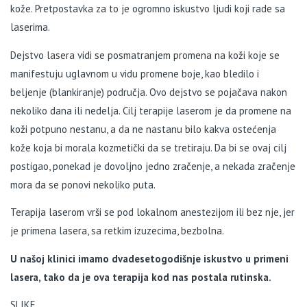
kože. Pretpostavka za to je ogromno iskustvo ljudi koji rade sa
laserima.
Dejstvo lasera vidi se posmatranjem promena na koži koje se
manifestuju uglavnom u vidu promene boje, kao bledilo i
beljenje (blankiranje) područja. Ovo dejstvo se pojačava nakon
nekoliko dana ili nedelja. Cilj terapije laserom je da promene na
koži potpuno nestanu, a da ne nastanu bilo kakva ostećenja
kože koja bi morala kozmetički da se tretiraju. Da bi se ovaj cilj
postigao, ponekad je dovoljno jedno zračenje, a nekada zračenje
mora da se ponovi nekoliko puta.
Terapija laserom vrši se pod lokalnom anestezijom ili bez nje, jer
je primena lasera, sa retkim izuzecima, bezbolna.
U našoj klinici imamo dvadesetogodišnje iskustvo u primeni
lasera, tako da je ova terapija kod nas postala rutinska.
SLIKE