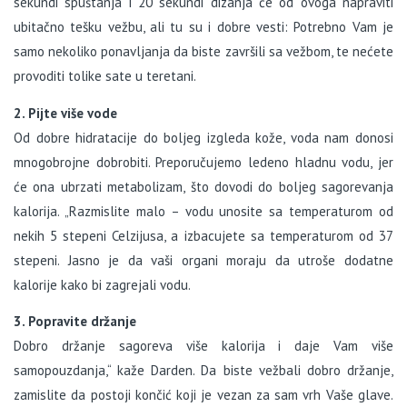
sekundi spuštanja i 20 sekundi dizanja će od ovoga napraviti
ubitačno tešku vežbu, ali tu su i dobre vesti: Potrebno Vam je
samo nekoliko ponavljanja da biste završili sa vežbom, te nećete
provoditi tolike sate u teretani.
2. Pijte više vode
Od dobre hidratacije do boljeg izgleda kože, voda nam donosi
mnogobrojne dobrobiti. Preporučujemo ledeno hladnu vodu, jer
će ona ubrzati metabolizam, što dovodi do boljeg sagorevanja
kalorija. „Razmislite malo – vodu unosite sa temperaturom od
nekih 5 stepeni Celzijusa, a izbacujete sa temperaturom od 37
stepeni. Jasno je da vaši organi moraju da utroše dodatne
kalorije kako bi zagrejali vodu.
3. Popravite držanje
Dobro držanje sagoreva više kalorija i daje Vam više
samopouzdanja,“ kaže Darden. Da biste vežbali dobro držanje,
zamislite da postoji končić koji je vezan za sam vrh Vaše glave.