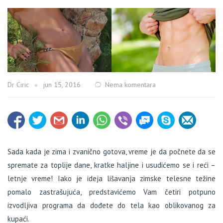
Dr Ciric
jun 15, 2016
Nema komentara
Sada kada je zima i zvanično gotova, vreme je da počnete da se
spremate za toplije dane, kratke haljine i usudićemo se i reći –
letnje vreme! Iako je ideja lišavanja zimske telesne težine
pomalo zastrašujuća, predstavićemo Vam četiri potpuno
izvodljiva programa da dođete do tela kao oblikovanog za
kupaći.