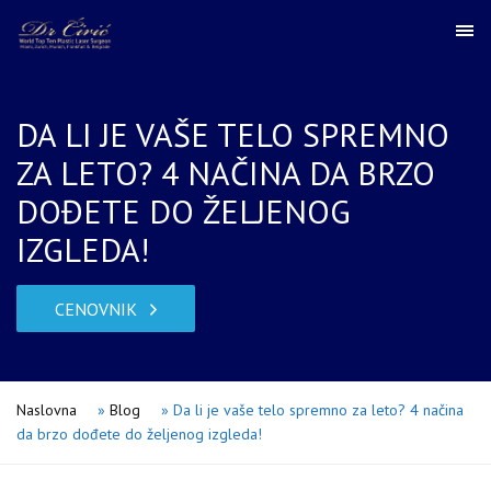
DA LI JE VAŠE TELO SPREMNO
ZA LETO? 4 NAČINA DA BRZO
DOĐETE DO ŽELJENOG
IZGLEDA!
CENOVNIK
Naslovna
»
Blog
»
Da li je vaše telo spremno za leto? 4 načina
da brzo dođete do željenog izgleda!