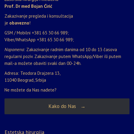
Prof. Dr med Bojan Ćirić
Zakazivanje pregleda i konsultacija
je
obavezno
!
GSM / Mobilni
+381 65 30 66 989
;
Viber/WhatsApp
+381 65 30 66 989
;
Napomena
: Zakazivanje radnim danima od 10 do 13 časova
regularni poziv. Zakazivanje putem WhatsApp/Viber ili putem
mail-a možete obaviti svaki dan 00-24h.
Adresa: Teodora Drajzera 13,
11040 Beograd, Srbija
Ne možete da Nas nađete?
Kako do Nas →
Estetska hirurgija