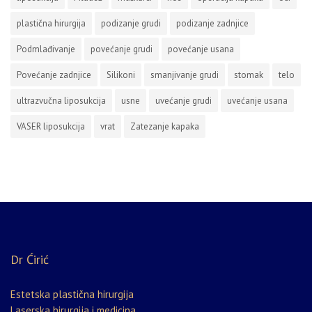
plastična hirurgija
podizanje grudi
podizanje zadnjice
Podmlađivanje
povećanje grudi
povećanje usana
Povećanje zadnjice
Silikoni
smanjivanje grudi
stomak
telo
ultrazvučna liposukcija
usne
uvećanje grudi
uvećanje usana
VASER liposukcija
vrat
Zatezanje kapaka
Dr Ćirić
Estetska plastična hirurgija
Laserska hirurgija i medicina