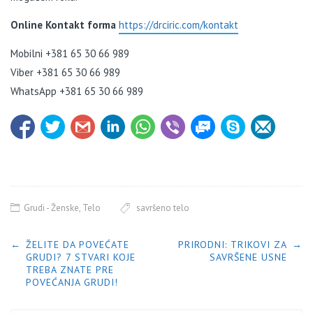
Online Kontakt forma
https://drciric.com/kontakt
Mobilni +381 65 30 66 989
Viber +381 65 30 66 989
WhatsApp +381 65 30 66 989
Grudi - Ženske
,
Telo
savršeno telo
POST NAVIGATION
←
ŽELITE DA POVEĆATE
PRIRODNI: TRIKOVI ZA
→
GRUDI? 7 STVARI KOJE
SAVRŠENE USNE
TREBA ZNATE PRE
POVEĆANJA GRUDI!