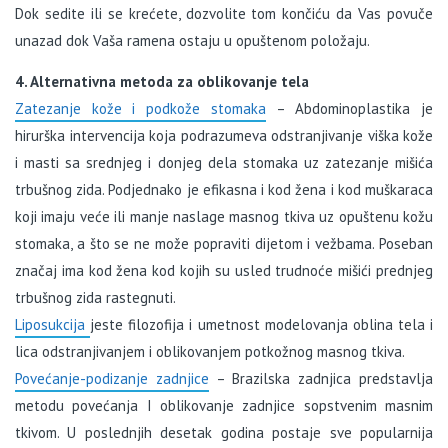
Dok sedite ili se krećete, dozvolite tom končiću da Vas povuče
unazad dok Vaša ramena ostaju u opuštenom položaju.
4. Alternativna metoda za oblikovanje tela
Zatezanje kože i podkože stomaka
– Abdominoplastika je
hirurška intervencija koja podrazumeva odstranjivanje viška kože
i masti sa srednjeg i donjeg dela stomaka uz zatezanje mišića
trbušnog zida. Podjednako je efikasna i kod žena i kod muškaraca
koji imaju veće ili manje naslage masnog tkiva uz opuštenu kožu
stomaka, a što se ne može popraviti dijetom i vežbama. Poseban
značaj ima kod žena kod kojih su usled trudnoće mišići prednjeg
trbušnog zida rastegnuti.
Liposukcija
jeste filozofija i umetnost modelovanja oblina tela i
lica odstranjivanjem i oblikovanjem potkožnog masnog tkiva.
Povećanje-podizanje zadnjice
– Brazilska zadnjica predstavlja
metodu povećanja I oblikovanje zadnjice sopstvenim masnim
tkivom. U poslednjih desetak godina postaje sve popularnija