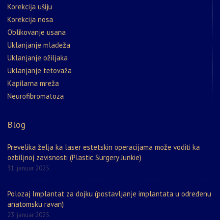
Korekcija ušiju
Korekcija nosa
Oblikovanje usana
Uklanjanje mladeža
Uklanjanje ožiljaka
Uklanjanje tetovaža
Kapilarna mreža
Neurofibromatoza
Blog
Prevelika želja ka laser estetskin operacijama može voditi ka
ozbiljnoj zavisnosti (Plastic Surgery Junkie)
31. januar 2025.
Polozaj Implantat za dojku (postavljanje implantata u određenu
anatomsku ravan)
23. januar 2025.