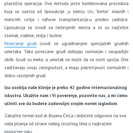
plastična operacija. Ova metoda jeste kombinovana procedura
koja se sastoji od liposukcije ,u smislu tzv, “berbe” masnih i
maticnih celija i njihove transplantacije.u predeo zadnjice.
Liposukcija se izvodi sa neželjenih mesta a to su najčešće
stomak, slabine, ledja I butine.
Povećanje grudi
izvodi se ugrađivanjem specijalnih grudnih
umetaka. Tako povećane grudi dobijaju normalan i neupadljiv
oblik. Grudi su meke, a umetak ne može da se oseti spolja. One
zadržavaju svoju zategnutost, a imaju pokretljivost normalnih i
dobro razvijenih grudi.
Iza osoblja naše klinije je preko 42 godine internacionalnog
iskustva. Ukažite nam i Vi poverenje, pozovite nas, a mi ćemo
učiniti sve da budete zadovoljni svojim novim izgledom.
Zakažite termin kod dr Bojana Ćirića i dobićete odgovore na sva
vaša pitanja od strane našeg stručnog tima u najkraćem
mogućem roku.