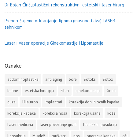
Dr Bojan Ćirić, plastični, rekonstruktivni, estetski i laser hirurg
Preporučujemo otklanjanje lipoma (masnog tkiva) LASER
tehnikom
Laser i Vaser operacije Ginekomastije i Lipomastije
Oznake
abdominoplastika
anti aging
bore
Botoks
Botox
butine
estetska hirurgija
Fileri
ginekomastija
Grudi
guza
Hijaluron
implantati
korekcija donjih ocnih kapaka
korekcija kapaka
korekcija nosa
korekcija usana
koža
Laser medicina
laser povećanje grudi
laserska liposukcija
liposukcija
Mladež
muškarci
nos
operacija kapaka
oči