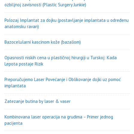
ozbiljnoj zavisnosti (Plastic Surgery Junkie)
Polozaj Implantat za dojku (postavljanje implantata u određenu
anatomsku ravan)
Bazocelularni kascinom kože (bazaliom)
Opasnosti niskih cena u plastičnoj hirurgiji u Turskoj: Kada
Lepota postaje Rizik
Preporučujemo Laser Povećanje i Oblikovanje dojki uz pomoć
implantata
Zatezanje butina by laser & vaser
Kombinovana laser operacija na grudima – Primer jednog
pacijenta