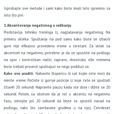
Isprobajte ove metode i sami kako biste imali telo spremno za
leto što pre:
1.Akcentovanje negativnog u vežbanju
Predstavlja tehniku treninga tj. naglašavanja negativnog. Na
primeru skleka: Spuštanje na pod samo kako biste se izbacili
gore nije efikasno provedeno vreme u teretani. Za sklek sa
akcentom na negativno, potrebno je da se spustite na podlogu
na spor i kontrolisan način, zapravo, dvostruko više vremena
biste trebali provesti spuštajući se nego podižući se.
Kako ovo uraditi
: Nabavite štopericu ili sat kojim ćete moći da
merite vreme. Počnite iz gornje pozicije iz koje ćete se spuštati
čitavih 20 sekundi. Napravite pauzu kada ste dole i dižite se 20
sekundi. Potom, sa obzirom da je reč o akcentu na negativnu
fazu, odvojite još 20 sekundi da biste se spustili nazad na
podlogu, tako što završavate grudima u na njoj. Četrdeset