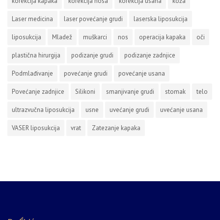
korekcija kapaka
korekcija nosa
korekcija usana
koža
Laser medicina
laser povećanje grudi
laserska liposukcija
liposukcija
Mladež
muškarci
nos
operacija kapaka
oči
plastična hirurgija
podizanje grudi
podizanje zadnjice
Podmlađivanje
povećanje grudi
povećanje usana
Povećanje zadnjice
Silikoni
smanjivanje grudi
stomak
telo
ultrazvučna liposukcija
usne
uvećanje grudi
uvećanje usana
VASER liposukcija
vrat
Zatezanje kapaka