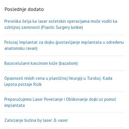
Poslednje dodato
Prevelika želja ka laser estetskin operacijama može voditi ka
ozbiljnoj zavisnosti (Plastic Surgery Junkie)
Polozaj Implantat za dojku (postavljanje implantata u određenu
anatomsku ravan)
Bazocelularni kascinom kože (bazaliom)
Opasnosti niskih cena u plastičnoj hirurgiji u Turskoj: Kada
Lepota postaje Rizik
Preporučujemo Laser Povećanje i Oblikovanje dojki uz pomoć
implantata
Zatezanje butina by laser & vaser