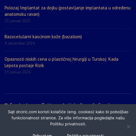
Polozaj Implantat za dojku (postavljanje implantata u određenu
anatomsku ravan)
23. januar 2025.
Bazocelularni kascinom kože (bazaliom)
4. decembar 2024.
Opasnosti niskih cena u plastičnoj hirurgiji u Turskoj: Kada
Lepota postaje Rizik
15. januar 2024.
Facebook
Twitter
LinkedIn
Google+
Sajt drciric.com koristi kolačiće (eng. cookies) kako bi poboljšao
Politika privatnosti
Prijatelji sajta
Mapa sajta
funkcionalnost stranice. Za više informacija pogledajte našu
Politiku privatnosti.
© 2024 DrCiric.com - Estetska i plastična hirurgija, laserska hirurgija i
Prihvatam
Politika privatnosti