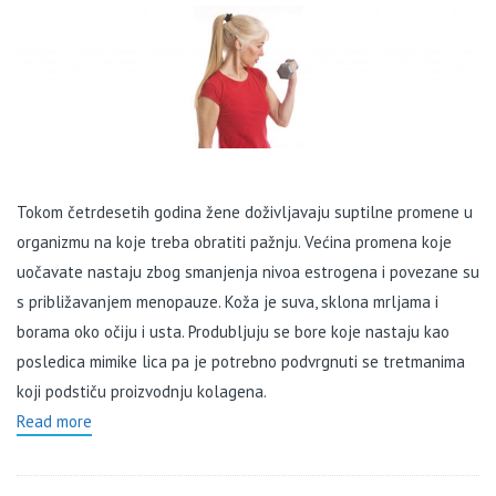
Tokom četrdesetih godina žene doživljavaju suptilne promene u
organizmu na koje treba obratiti pažnju. Većina promena koje
uočavate nastaju zbog smanjenja nivoa estrogena i povezane su
s približavanjem menopauze. Koža je suva, sklona mrljama i
borama oko očiju i usta. Produbljuju se bore koje nastaju kao
posledica mimike lica pa je potrebno podvrgnuti se tretmanima
koji podstiču proizvodnju kolagena.
Read more