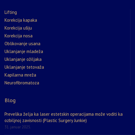
Lifting
Korekcija kapaka
Korekcija ušiju
Korekcija nosa
Oblikovanje usana
Uklanjanje mladeža
Uklanjanje ožiljaka
Uklanjanje tetovaža
Kapilarna mreža
Neurofibromatoza
Blog
Prevelika želja ka laser estetskin operacijama može voditi ka
ozbiljnoj zavisnosti (Plastic Surgery Junkie)
31. januar 2025.