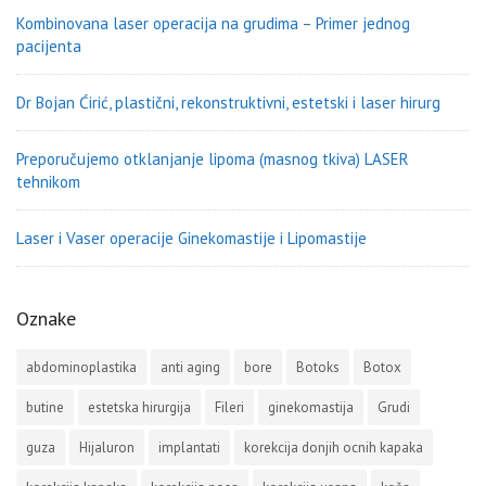
Kombinovana laser operacija na grudima – Primer jednog
pacijenta
Dr Bojan Ćirić, plastični, rekonstruktivni, estetski i laser hirurg
Preporučujemo otklanjanje lipoma (masnog tkiva) LASER
tehnikom
Laser i Vaser operacije Ginekomastije i Lipomastije
Oznake
abdominoplastika
anti aging
bore
Botoks
Botox
butine
estetska hirurgija
Fileri
ginekomastija
Grudi
guza
Hijaluron
implantati
korekcija donjih ocnih kapaka