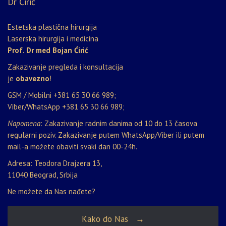
Dr Ćirić
Estetska plastična hirurgija
Laserska hirurgija i medicina
Prof. Dr med Bojan Ćirić
Zakazivanje pregleda i konsultacija
je
obavezno
!
GSM / Mobilni
+381 65 30 66 989
;
Viber/WhatsApp
+381 65 30 66 989
;
Napomena
: Zakazivanje radnim danima od 10 do 13 časova
regularni poziv. Zakazivanje putem WhatsApp/Viber ili putem
mail-a možete obaviti svaki dan 00-24h.
Adresa: Teodora Drajzera 13,
11040 Beograd, Srbija
Ne možete da Nas nađete?
Kako do Nas →