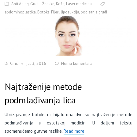
Anti Aging
,
Grudi - Ženske
,
Koža
,
Laser medicina
abdominoplastika
,
Botoks
,
Fileri
,
liposukcija
,
podizanje grudi
Dr Ciric
jul 3, 2016
Nema komentara
Najtraženije metode
podmlađivanja lica
Ubrizgavanje botoksa i hijalurona dve su najtraženije metode
podmlađivanja u estetskoj medicini. U daljem tekstu
spomenućemo glavne razlike.
Read more