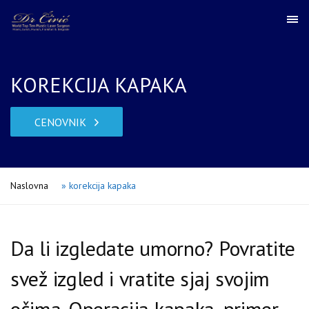
KOREKCIJA KAPAKA
CENOVNIK
Naslovna
»
korekcija kapaka
Da li izgledate umorno? Povratite
svež izgled i vratite sjaj svojim
očima. Operacija kapaka, primer