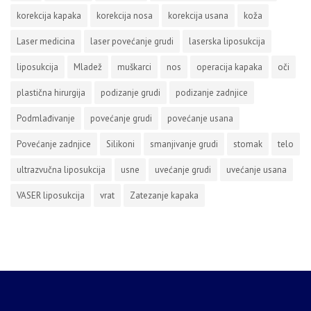
korekcija kapaka
korekcija nosa
korekcija usana
koža
Laser medicina
laser povećanje grudi
laserska liposukcija
liposukcija
Mladež
muškarci
nos
operacija kapaka
oči
plastična hirurgija
podizanje grudi
podizanje zadnjice
Podmlađivanje
povećanje grudi
povećanje usana
Povećanje zadnjice
Silikoni
smanjivanje grudi
stomak
telo
ultrazvučna liposukcija
usne
uvećanje grudi
uvećanje usana
VASER liposukcija
vrat
Zatezanje kapaka