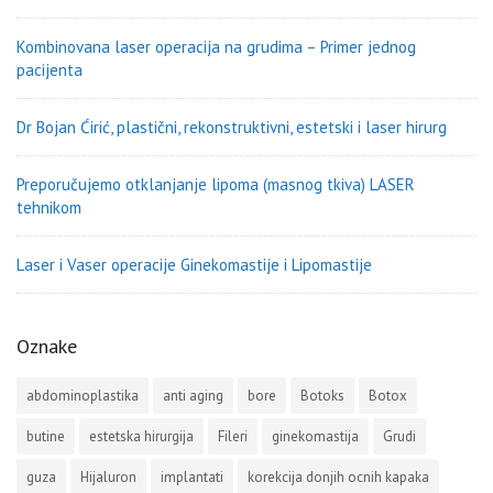
Kombinovana laser operacija na grudima – Primer jednog
pacijenta
Dr Bojan Ćirić, plastični, rekonstruktivni, estetski i laser hirurg
Preporučujemo otklanjanje lipoma (masnog tkiva) LASER
tehnikom
Laser i Vaser operacije Ginekomastije i Lipomastije
Oznake
abdominoplastika
anti aging
bore
Botoks
Botox
butine
estetska hirurgija
Fileri
ginekomastija
Grudi
guza
Hijaluron
implantati
korekcija donjih ocnih kapaka