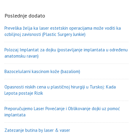
Poslednje dodato
Prevelika želja ka laser estetskin operacijama može voditi ka
ozbiljnoj zavisnosti (Plastic Surgery Junkie)
Polozaj Implantat za dojku (postavljanje implantata u određenu
anatomsku ravan)
Bazocelularni kascinom kože (bazaliom)
Opasnosti niskih cena u plastičnoj hirurgiji u Turskoj: Kada
Lepota postaje Rizik
Preporučujemo Laser Povećanje i Oblikovanje dojki uz pomoć
implantata
Zatezanje butina by laser & vaser