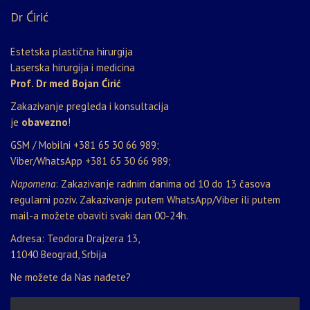
Dr Ćirić
Estetska plastična hirurgija
Laserska hirurgija i medicina
Prof. Dr med Bojan Ćirić
Zakazivanje pregleda i konsultacija
je
obavezno
!
GSM / Mobilni
+381 65 30 66 989
;
Viber/WhatsApp
+381 65 30 66 989
;
Napomena
: Zakazivanje radnim danima od 10 do 13 časova
regularni poziv. Zakazivanje putem WhatsApp/Viber ili putem
mail-a možete obaviti svaki dan 00-24h.
Adresa: Teodora Drajzera 13,
11040 Beograd, Srbija
Ne možete da Nas nađete?