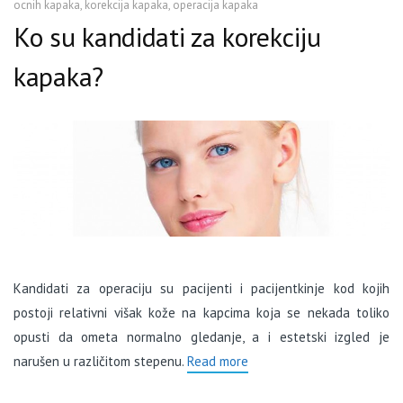
ocnih kapaka
,
korekcija kapaka
,
operacija kapaka
Ko su kandidati za korekciju
kapaka?
Kandidati za operaciju su pacijenti i pacijentkinje kod kojih
postoji relativni višak kože na kapcima koja se nekada toliko
opusti da ometa normalno gledanje, a i estetski izgled je
narušen u različitom stepenu.
Read more