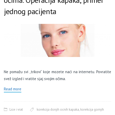
jednog pacijenta
Ne pomažu svi „trikovi“ koje mozete naći na internetu. Povratite
svež izgled i vratite sjaj svojim očima
.
Read more
Lice i vrat
korekcija donjih ocnih kapaka
,
korekcija gornjih