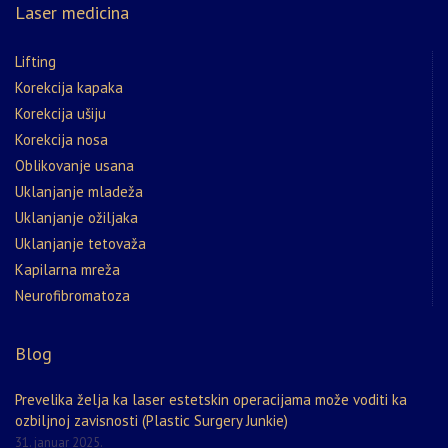
Laser medicina
Lifting
Korekcija kapaka
Korekcija ušiju
Korekcija nosa
Oblikovanje usana
Uklanjanje mladeža
Uklanjanje ožiljaka
Uklanjanje tetovaža
Kapilarna mreža
Neurofibromatoza
Blog
Prevelika želja ka laser estetskin operacijama može voditi ka
ozbiljnoj zavisnosti (Plastic Surgery Junkie)
31. januar 2025.