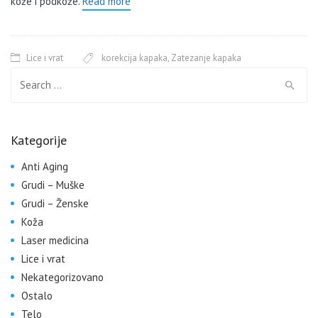
kože i podkože.
Read more
Lice i vrat
korekcija kapaka
,
Zatezanje kapaka
Search for:
Kategorije
Anti Aging
Grudi – Muške
Grudi – Ženske
Koža
Laser medicina
Lice i vrat
Nekategorizovano
Ostalo
Telo