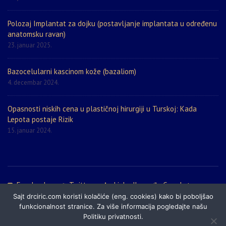
Polozaj Implantat za dojku (postavljanje implantata u određenu
anatomsku ravan)
23. januar 2025.
Bazocelularni kascinom kože (bazaliom)
4. decembar 2024.
Opasnosti niskih cena u plastičnoj hirurgiji u Turskoj: Kada
Lepota postaje Rizik
15. januar 2024.
Facebook
Twitter
LinkedIn
Google+
Sajt drciric.com koristi kolačiće (eng. cookies) kako bi poboljšao
Politika privatnosti
Prijatelji sajta
Mapa sajta
funkcionalnost stranice. Za više informacija pogledajte našu
Politiku privatnosti.