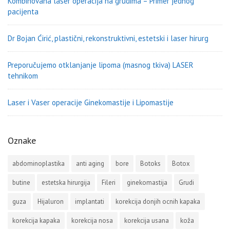
Kombinovana laser operacija na grudima – Primer jednog
pacijenta
Dr Bojan Ćirić, plastični, rekonstruktivni, estetski i laser hirurg
Preporučujemo otklanjanje lipoma (masnog tkiva) LASER
tehnikom
Laser i Vaser operacije Ginekomastije i Lipomastije
Oznake
abdominoplastika
anti aging
bore
Botoks
Botox
butine
estetska hirurgija
Fileri
ginekomastija
Grudi
guza
Hijaluron
implantati
korekcija donjih ocnih kapaka
korekcija kapaka
korekcija nosa
korekcija usana
koža