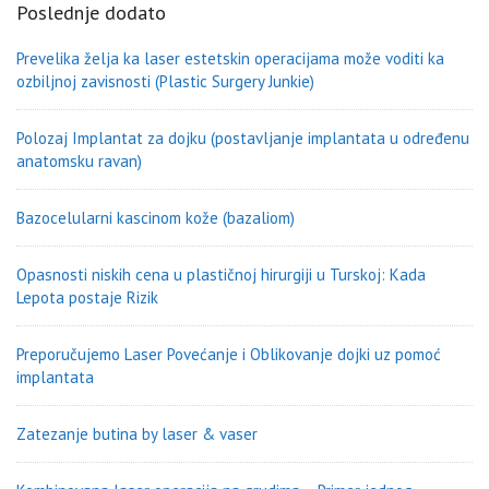
Poslednje dodato
Prevelika želja ka laser estetskin operacijama može voditi ka
ozbiljnoj zavisnosti (Plastic Surgery Junkie)
Polozaj Implantat za dojku (postavljanje implantata u određenu
anatomsku ravan)
Bazocelularni kascinom kože (bazaliom)
Opasnosti niskih cena u plastičnoj hirurgiji u Turskoj: Kada
Lepota postaje Rizik
Preporučujemo Laser Povećanje i Oblikovanje dojki uz pomoć
implantata
Zatezanje butina by laser & vaser