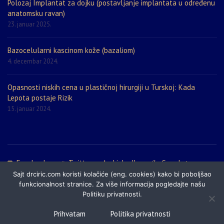
Polozaj Implantat za dojku (postavljanje implantata u određenu
anatomsku ravan)
23. januar 2025.
Bazocelularni kascinom kože (bazaliom)
4. decembar 2024.
Opasnosti niskih cena u plastičnoj hirurgiji u Turskoj: Kada
Lepota postaje Rizik
15. januar 2024.
Facebook
Twitter
LinkedIn
Google+
Sajt drciric.com koristi kolačiće (eng. cookies) kako bi poboljšao
Politika privatnosti
Prijatelji sajta
Mapa sajta
funkcionalnost stranice. Za više informacija pogledajte našu
Politiku privatnosti.
© 2024 DrCiric.com - Estetska i plastična hirurgija, laserska hirurgija i
Prihvatam
Politika privatnosti
medicina