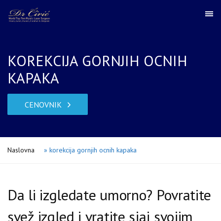
KOREKCIJA GORNJIH OCNIH
KAPAKA
CENOVNIK
Naslovna
»
korekcija gornjih ocnih kapaka
Da li izgledate umorno? Povratite
svež izgled i vratite sjaj svojim