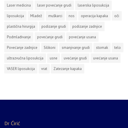
Laser medicina
laser povećanje grudi
laserska liposukcija
liposukcija
Mladež
muškarci
nos
operacija kapaka
oči
plastična hirurgija
podizanje grudi
podizanje zadnjice
Podmlađivanje
povećanje grudi
povećanje usana
Povećanje zadnjice
Silikoni
smanjivanje grudi
stomak
telo
ultrazvučna liposukcija
usne
uvećanje grudi
uvećanje usana
VASER liposukcija
vrat
Zatezanje kapaka
Dr Ćirić