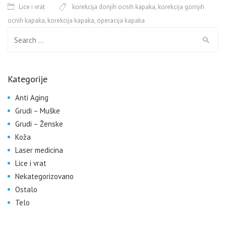
Lice i vrat
korekcija donjih ocnih kapaka
,
korekcija gornjih
ocnih kapaka
,
korekcija kapaka
,
operacija kapaka
Search for:
Kategorije
Anti Aging
Grudi – Muške
Grudi – Ženske
Koža
Laser medicina
Lice i vrat
Nekategorizovano
Ostalo
Telo