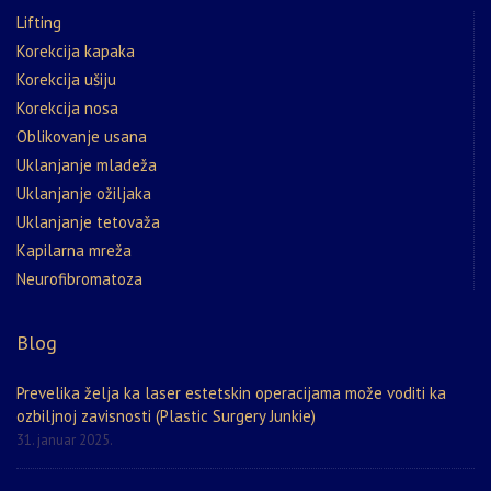
Lifting
Korekcija kapaka
Korekcija ušiju
Korekcija nosa
Oblikovanje usana
Uklanjanje mladeža
Uklanjanje ožiljaka
Uklanjanje tetovaža
Kapilarna mreža
Neurofibromatoza
Blog
Prevelika želja ka laser estetskin operacijama može voditi ka
ozbiljnoj zavisnosti (Plastic Surgery Junkie)
31. januar 2025.