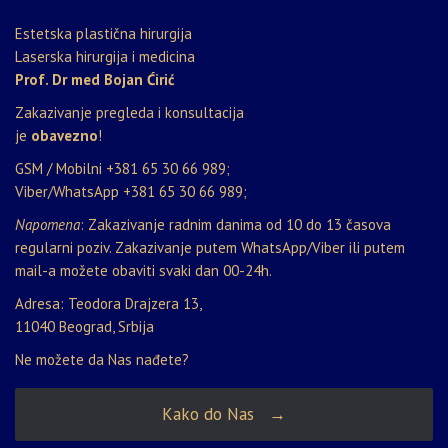
Estetska plastična hirurgija
Laserska hirurgija i medicina
Prof. Dr med Bojan Ćirić
Zakazivanje pregleda i konsultacija
je
obavezno
!
GSM / Mobilni
+381 65 30 66 989
;
Viber/WhatsApp
+381 65 30 66 989
;
Napomena
: Zakazivanje radnim danima od 10 do 13 časova
regularni poziv. Zakazivanje putem WhatsApp/Viber ili putem
mail-a možete obaviti svaki dan 00-24h.
Adresa: Teodora Drajzera 13,
11040 Beograd, Srbija
Ne možete da Nas nađete?
Kako do Nas →