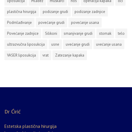
liposukcija
Mladež
muškarci
nos
operacija kapaka
oči
plastična hirurgija
podizanje grudi
podizanje zadnjice
Podmlađivanje
povećanje grudi
povećanje usana
Povećanje zadnjice
Silikoni
smanjivanje grudi
stomak
telo
ultrazvučna liposukcija
usne
uvećanje grudi
uvećanje usana
VASER liposukcija
vrat
Zatezanje kapaka
Dr Ćirić
Estetska plastična hirurgija