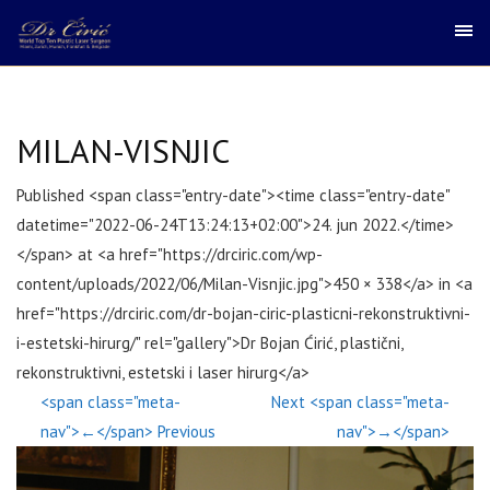
MILAN-VISNJIC
Published <span class="entry-date"><time class="entry-date"
datetime="2022-06-24T13:24:13+02:00">24. jun 2022.</time>
</span> at <a href="https://drciric.com/wp-
content/uploads/2022/06/Milan-Visnjic.jpg">450 × 338</a> in <a
href="https://drciric.com/dr-bojan-ciric-plasticni-rekonstruktivni-
i-estetski-hirurg/" rel="gallery">Dr Bojan Ćirić, plastični,
rekonstruktivni, estetski i laser hirurg</a>
<span class="meta-
Next <span class="meta-
nav">←</span> Previous
nav">→</span>