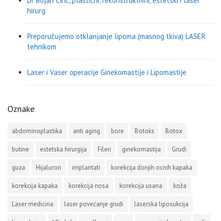
Dr Bojan Ćirić, plastični, rekonstruktivni, estetski i laser
hirurg
Preporučujemo otklanjanje lipoma (masnog tkiva) LASER
tehnikom
Laser i Vaser operacije Ginekomastije i Lipomastije
Oznake
abdominoplastika
anti aging
bore
Botoks
Botox
butine
estetska hirurgija
Fileri
ginekomastija
Grudi
guza
Hijaluron
implantati
korekcija donjih ocnih kapaka
korekcija kapaka
korekcija nosa
korekcija usana
koža
Laser medicina
laser povećanje grudi
laserska liposukcija