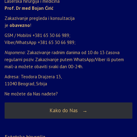
Laserska hirurgija i medicina
Prof. Dr med Bojan Ćirić
Zakazivanje pregleda i konsultacija
je
obavezno
!
GSM / Mobilni
+381 65 30 66 989
;
Viber/WhatsApp
+381 65 30 66 989
;
Napomena
: Zakazivanje radnim danima od 10 do 13 časova
regularni poziv. Zakazivanje putem WhatsApp/Viber ili putem
mail-a možete obaviti svaki dan 00-24h.
Adresa: Teodora Drajzera 13,
11040 Beograd, Srbija
Ne možete da Nas nađete?
Kako do Nas →
Estetska hirurgija