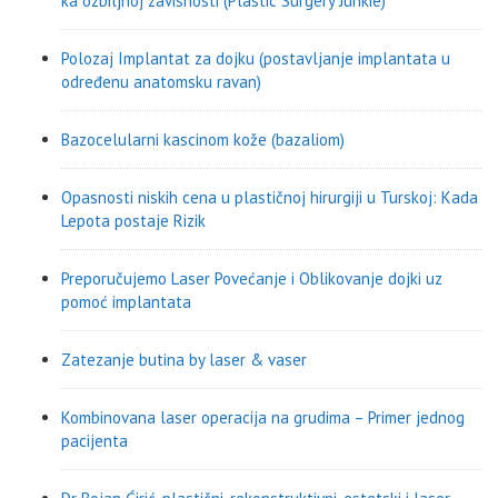
ka ozbiljnoj zavisnosti (Plastic Surgery Junkie)
Polozaj Implantat za dojku (postavljanje implantata u
određenu anatomsku ravan)
Bazocelularni kascinom kože (bazaliom)
Opasnosti niskih cena u plastičnoj hirurgiji u Turskoj: Kada
Lepota postaje Rizik
Preporučujemo Laser Povećanje i Oblikovanje dojki uz
pomoć implantata
Zatezanje butina by laser & vaser
Kombinovana laser operacija na grudima – Primer jednog
pacijenta