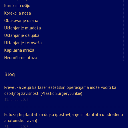
Korekcija ušiju
Korekcija nosa
Oblikovanje usana
Uklanjanje mladeža
Uklanjanje ožiljaka
Uklanjanje tetovaža
Kapilarna mreža
Neurofibromatoza
Blog
Prevelika želja ka laser estetskin operacijama može voditi ka
ozbiljnoj zavisnosti (Plastic Surgery Junkie)
31. januar 2025.
Polozaj Implantat za dojku (postavljanje implantata u određenu
anatomsku ravan)
23. januar 2025.