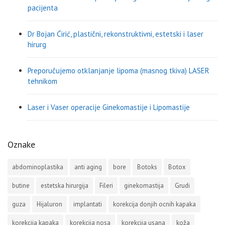
pacijenta
Dr Bojan Ćirić, plastični, rekonstruktivni, estetski i laser
hirurg
Preporučujemo otklanjanje lipoma (masnog tkiva) LASER
tehnikom
Laser i Vaser operacije Ginekomastije i Lipomastije
Oznake
abdominoplastika
anti aging
bore
Botoks
Botox
butine
estetska hirurgija
Fileri
ginekomastija
Grudi
guza
Hijaluron
implantati
korekcija donjih ocnih kapaka
korekcija kapaka
korekcija nosa
korekcija usana
koža