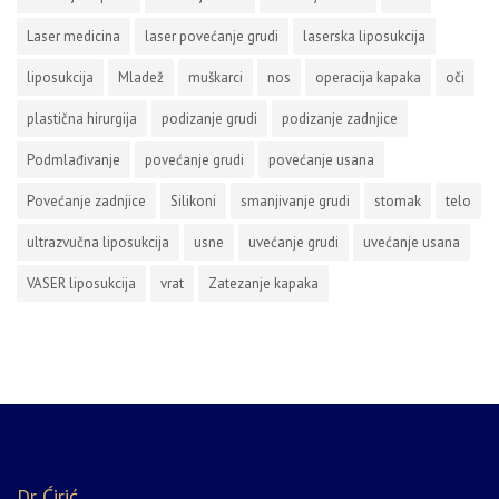
Laser medicina
laser povećanje grudi
laserska liposukcija
liposukcija
Mladež
muškarci
nos
operacija kapaka
oči
plastična hirurgija
podizanje grudi
podizanje zadnjice
Podmlađivanje
povećanje grudi
povećanje usana
Povećanje zadnjice
Silikoni
smanjivanje grudi
stomak
telo
ultrazvučna liposukcija
usne
uvećanje grudi
uvećanje usana
VASER liposukcija
vrat
Zatezanje kapaka
Dr Ćirić