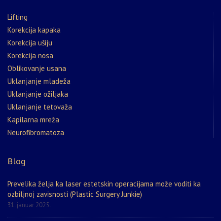
Lifting
Korekcija kapaka
Korekcija ušiju
Korekcija nosa
Oblikovanje usana
Uklanjanje mladeža
Uklanjanje ožiljaka
Uklanjanje tetovaža
Kapilarna mreža
Neurofibromatoza
Blog
Prevelika želja ka laser estetskin operacijama može voditi ka
ozbiljnoj zavisnosti (Plastic Surgery Junkie)
31. januar 2025.