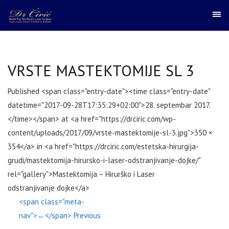
VRSTE MASTEKTOMIJE SL 3
Published <span class="entry-date"><time class="entry-date"
datetime="2017-09-28T17:35:29+02:00">28. septembar 2017.
</time></span> at <a href="https://drciric.com/wp-
content/uploads/2017/09/vrste-mastektomije-sl-3.jpg">350 ×
354</a> in <a href="https://drciric.com/estetska-hirurgija-
grudi/mastektomija-hirursko-i-laser-odstranjivanje-dojke/"
rel="gallery">Mastektomija – Hirurško i Laser
odstranjivanje dojke</a>
<span class="meta-
nav">←</span> Previous