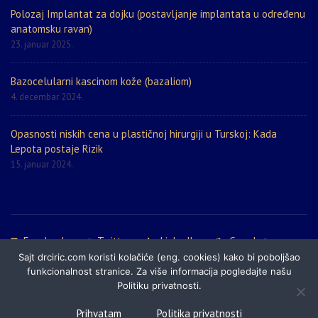
Polozaj Implantat za dojku (postavljanje implantata u određenu
anatomsku ravan)
23. januar 2025.
Bazocelularni kascinom kože (bazaliom)
4. decembar 2024.
Opasnosti niskih cena u plastičnoj hirurgiji u Turskoj: Kada
Lepota postaje Rizik
15. januar 2024.
Facebook
Twitter
LinkedIn
Google+
Sajt drciric.com koristi kolačiće (eng. cookies) kako bi poboljšao
Politika privatnosti
Prijatelji sajta
Mapa sajta
funkcionalnost stranice. Za više informacija pogledajte našu
Politiku privatnosti.
© 2024 DrCiric.com - Estetska i plastična hirurgija, laserska hirurgija i
Prihvatam
Politika privatnosti