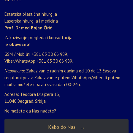
Estetska plastična hirurgija
Laserska hirurgija i medicina
Prof. Dr med Bojan Ćirić
Zakazivanje pregleda i konsultacija
je
obavezno
!
GSM / Mobilni
+381 65 30 66 989
;
Viber/WhatsApp
+381 65 30 66 989
;
Napomena
: Zakazivanje radnim danima od 10 do 13 časova
regularni poziv. Zakazivanje putem WhatsApp/Viber ili putem
mail-a možete obaviti svaki dan 00-24h.
Adresa: Teodora Drajzera 13,
11040 Beograd, Srbija
Ne možete da Nas nađete?
Kako do Nas →