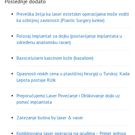
Poslednje dodato
Prevelika želja ka laser estetskin operacijama može voditi
ka ozbiljnoj zavisnosti (Plastic Surgery Junkie)
Polozaj Implantat za dojku (postavljanje implantata u
određenu anatomsku ravan)
Bazocelularni kascinom kože (bazaliom)
Opasnosti niskih cena u plastičnoj hirurgiji u Turskoj: Kada
Lepota postaje Rizik
Preporučujemo Laser Povećanje i Oblikovanje dojki uz
pomoć implantata
Zatezanje butina by laser & vaser
Kombinovana laser operacija na grudima – Primer jednog