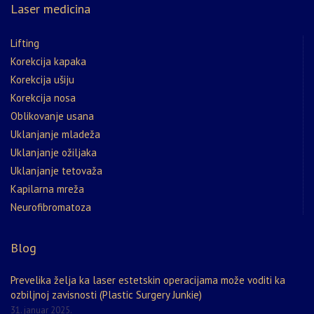
Laser medicina
Lifting
Korekcija kapaka
Korekcija ušiju
Korekcija nosa
Oblikovanje usana
Uklanjanje mladeža
Uklanjanje ožiljaka
Uklanjanje tetovaža
Kapilarna mreža
Neurofibromatoza
Blog
Prevelika želja ka laser estetskin operacijama može voditi ka
ozbiljnoj zavisnosti (Plastic Surgery Junkie)
31. januar 2025.