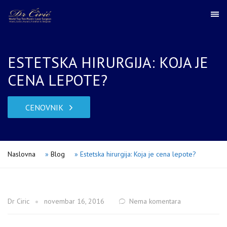
ESTETSKA HIRURGIJA: KOJA JE
CENA LEPOTE?
CENOVNIK
Naslovna
»
Blog
»
Estetska hirurgija: Koja je cena lepote?
Dr Ciric
novembar 16, 2016
Nema komentara