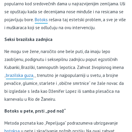
popularno kod sredovečnih dama u najrazvijenijim zemljama. Uši
se opuštaju kada se decenijama nose minđuše i na resicama se
pojavljuju bore.
Botoks
rešava taj estetski problem, a sve je više
i muškaraca koji se odlučuju na ovu intervenciju.
Seksi brazilska zadnjica
Ne mogu sve žene, naročito one bele puti, da imaju lepo
zaobljenu, podignutu i seksepilnu zadnjicu poput egzotičnih
Kubanki, Brazilki, tamnoputih lepotica. Zahvat živopisnog imena
„
brazilska guza
„, trenutno je najpopularniji u svetu, a brojne
pevačice, glumice, starlete i „obične smrtnice“ ne žale novac da
bi izgledale s leđa kao Dženifer Lopez ili samba plesačica na
karnevalu u Rio de Žaneiru.
Botoks u pete, prsti „pod nož“
Metoda poznata kao „Pepeljuga“ podrazumeva ubrizgavanje
botoksa
u pete i skraćivanje nožnih prstiju. Na ovaj zahvat