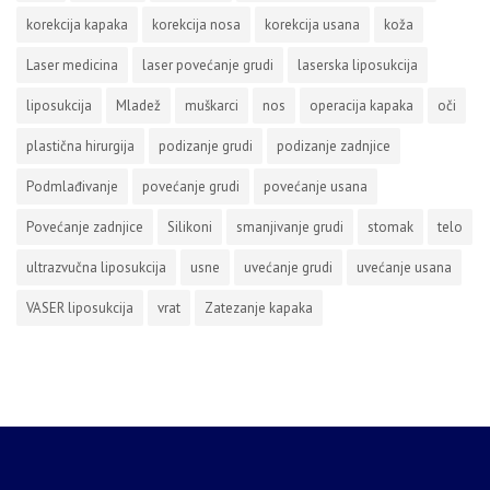
korekcija kapaka
korekcija nosa
korekcija usana
koža
Laser medicina
laser povećanje grudi
laserska liposukcija
liposukcija
Mladež
muškarci
nos
operacija kapaka
oči
plastična hirurgija
podizanje grudi
podizanje zadnjice
Podmlađivanje
povećanje grudi
povećanje usana
Povećanje zadnjice
Silikoni
smanjivanje grudi
stomak
telo
ultrazvučna liposukcija
usne
uvećanje grudi
uvećanje usana
VASER liposukcija
vrat
Zatezanje kapaka