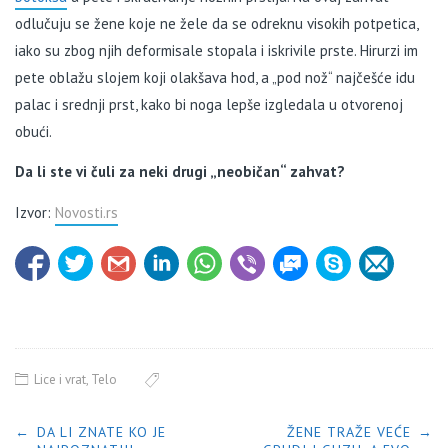
odlučuju se žene koje ne žele da se odreknu visokih potpetica,
iako su zbog njih deformisale stopala i iskrivile prste. Hirurzi im
pete oblažu slojem koji olakšava hod, a „pod nož“ najčešće idu
palac i srednji prst, kako bi noga lepše izgledala u otvorenoj
obući.
Da li ste vi čuli za neki drugi „neobičan“ zahvat?
Izvor:
Novosti.rs
Lice i vrat
,
Telo
POST NAVIGATION
←
DA LI ZNATE KO JE
ŽENE TRAŽE VEĆE
→