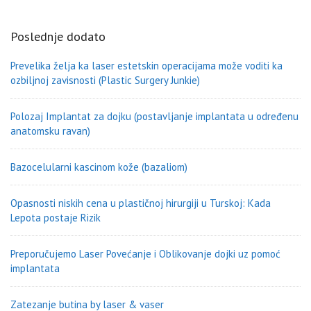
Poslednje dodato
Prevelika želja ka laser estetskin operacijama može voditi ka
ozbiljnoj zavisnosti (Plastic Surgery Junkie)
Polozaj Implantat za dojku (postavljanje implantata u određenu
anatomsku ravan)
Bazocelularni kascinom kože (bazaliom)
Opasnosti niskih cena u plastičnoj hirurgiji u Turskoj: Kada
Lepota postaje Rizik
Preporučujemo Laser Povećanje i Oblikovanje dojki uz pomoć
implantata
Zatezanje butina by laser & vaser