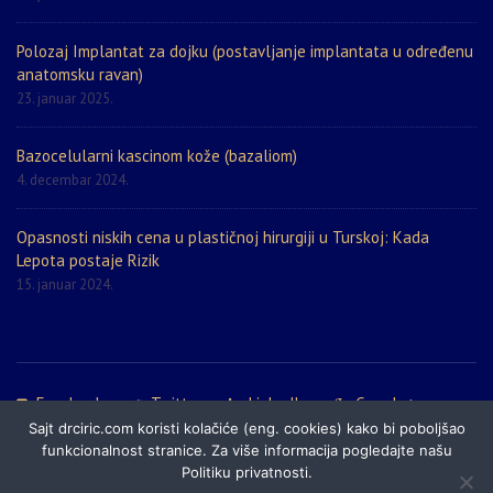
Polozaj Implantat za dojku (postavljanje implantata u određenu
anatomsku ravan)
23. januar 2025.
Bazocelularni kascinom kože (bazaliom)
4. decembar 2024.
Opasnosti niskih cena u plastičnoj hirurgiji u Turskoj: Kada
Lepota postaje Rizik
15. januar 2024.
Facebook
Twitter
LinkedIn
Google+
Sajt drciric.com koristi kolačiće (eng. cookies) kako bi poboljšao
Politika privatnosti
Prijatelji sajta
Mapa sajta
funkcionalnost stranice. Za više informacija pogledajte našu
Politiku privatnosti.