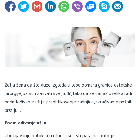
Želja žena da što duže izgledaju lepo pomera granice estetske
hirurgije, pa su i zahvati sve „luđi”, tako da se danas uveliko radi
podmlađivanje ušiju, preoblikovanje zadnjice, skraćivanje nožnih
prstiju…
Podmlađivanje ušiju
Ubrizgavanje botoksa u ušne rese i stopala naročito je