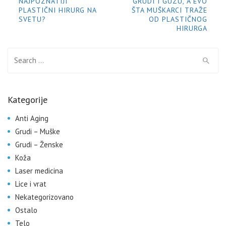
NAJPOZNATIJI
GRUDI I GUZU, A EVO
PLASTIČNI HIRURG NA
ŠTA MUŠKARCI TRAŽE
SVETU?
OD PLASTIČNOG
HIRURGA
Search for:
Kategorije
Anti Aging
Grudi – Muške
Grudi – Ženske
Koža
Laser medicina
Lice i vrat
Nekategorizovano
Ostalo
Telo