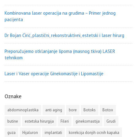
Kombinovana laser operacija na grudima – Primer jednog
pacijenta
Dr Bojan Ćirić, plastični, rekonstruktivni, estetski i laser hirurg
Preporučujemo otklanjanje lipoma (masnog tkiva) LASER
tehnikom
Laser i Vaser operacije Ginekomastije i Lipomastije
Oznake
abdominoplastika
anti aging
bore
Botoks
Botox
butine
estetska hirurgija
Fileri
ginekomastija
Grudi
guza
Hijaluron
implantati
korekcija donjih ocnih kapaka