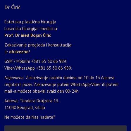
Dr Ćirić
Estetska plastična hirurgija
Laserska hirurgija i medicina
Prof. Dr med Bojan Ćirić
Zakazivanje pregleda i konsultacija
je
obavezno
!
GSM / Mobilni
+381 65 30 66 989
;
Viber/WhatsApp
+381 65 30 66 989
;
Napomena
: Zakazivanje radnim danima od 10 do 13 časova
regularni poziv. Zakazivanje putem WhatsApp/Viber ili putem
mail-a možete obaviti svaki dan 00-24h.
Adresa: Teodora Drajzera 13,
11040 Beograd, Srbija
Ne možete da Nas nađete?