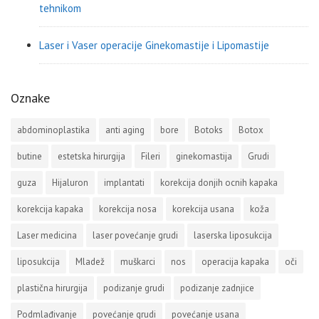
tehnikom
Laser i Vaser operacije Ginekomastije i Lipomastije
Oznake
abdominoplastika
anti aging
bore
Botoks
Botox
butine
estetska hirurgija
Fileri
ginekomastija
Grudi
guza
Hijaluron
implantati
korekcija donjih ocnih kapaka
korekcija kapaka
korekcija nosa
korekcija usana
koža
Laser medicina
laser povećanje grudi
laserska liposukcija
liposukcija
Mladež
muškarci
nos
operacija kapaka
oči
plastična hirurgija
podizanje grudi
podizanje zadnjice
Podmlađivanje
povećanje grudi
povećanje usana