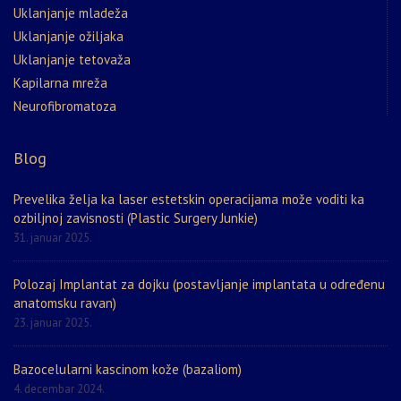
Uklanjanje mladeža
Uklanjanje ožiljaka
Uklanjanje tetovaža
Kapilarna mreža
Neurofibromatoza
Blog
Prevelika želja ka laser estetskin operacijama može voditi ka
ozbiljnoj zavisnosti (Plastic Surgery Junkie)
31. januar 2025.
Polozaj Implantat za dojku (postavljanje implantata u određenu
anatomsku ravan)
23. januar 2025.
Bazocelularni kascinom kože (bazaliom)
4. decembar 2024.