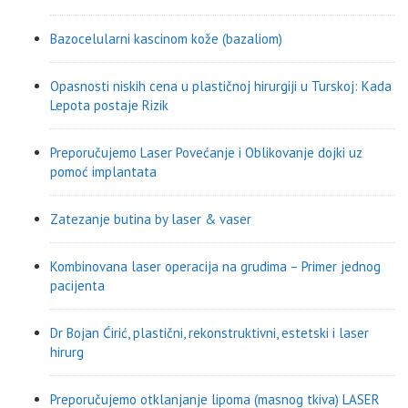
Bazocelularni kascinom kože (bazaliom)
Opasnosti niskih cena u plastičnoj hirurgiji u Turskoj: Kada
Lepota postaje Rizik
Preporučujemo Laser Povećanje i Oblikovanje dojki uz
pomoć implantata
Zatezanje butina by laser & vaser
Kombinovana laser operacija na grudima – Primer jednog
pacijenta
Dr Bojan Ćirić, plastični, rekonstruktivni, estetski i laser
hirurg
Preporučujemo otklanjanje lipoma (masnog tkiva) LASER