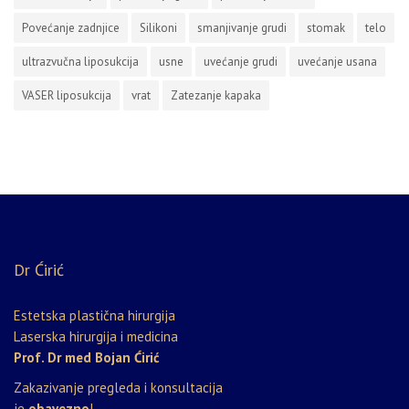
Povećanje zadnjice
Silikoni
smanjivanje grudi
stomak
telo
ultrazvučna liposukcija
usne
uvećanje grudi
uvećanje usana
VASER liposukcija
vrat
Zatezanje kapaka
Dr Ćirić
Estetska plastična hirurgija
Laserska hirurgija i medicina
Prof. Dr med Bojan Ćirić
Zakazivanje pregleda i konsultacija
je
obavezno
!