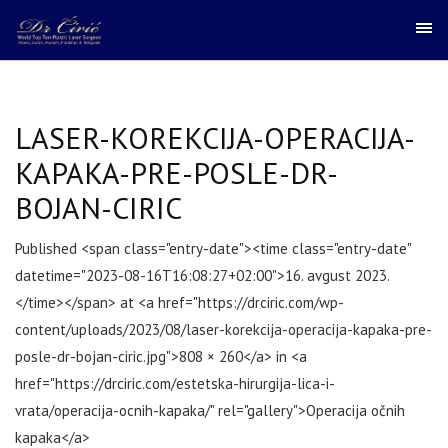
LASER-KOREKCIJA-OPERACIJA-
KAPAKA-PRE-POSLE-DR-
BOJAN-CIRIC
Published <span class="entry-date"><time class="entry-date"
datetime="2023-08-16T16:08:27+02:00">16. avgust 2023.
</time></span> at <a href="https://drciric.com/wp-
content/uploads/2023/08/laser-korekcija-operacija-kapaka-pre-
posle-dr-bojan-ciric.jpg">808 × 260</a> in <a
href="https://drciric.com/estetska-hirurgija-lica-i-
vrata/operacija-ocnih-kapaka/" rel="gallery">Operacija očnih
kapaka</a>