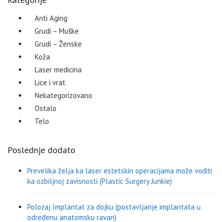
Anti Aging
Grudi – Muške
Grudi – Ženske
Koža
Laser medicina
Lice i vrat
Nekategorizovano
Ostalo
Telo
Poslednje dodato
Prevelika želja ka laser estetskin operacijama može voditi
ka ozbiljnoj zavisnosti (Plastic Surgery Junkie)
Polozaj Implantat za dojku (postavljanje implantata u
određenu anatomsku ravan)