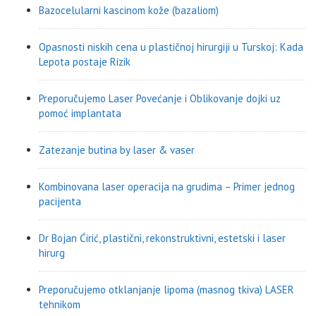
Bazocelularni kascinom kože (bazaliom)
Opasnosti niskih cena u plastičnoj hirurgiji u Turskoj: Kada
Lepota postaje Rizik
Preporučujemo Laser Povećanje i Oblikovanje dojki uz
pomoć implantata
Zatezanje butina by laser & vaser
Kombinovana laser operacija na grudima – Primer jednog
pacijenta
Dr Bojan Ćirić, plastični, rekonstruktivni, estetski i laser
hirurg
Preporučujemo otklanjanje lipoma (masnog tkiva) LASER
tehnikom