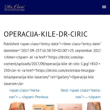
OPERACIJA-KILE-DR-CIRIC
Published <span class="entry-date"><time class="entry-date"
datetime="2017-09-25T16:58:59+02:00">25. septembar 2017.
</time></span> at <a href="https://drciric.com/wp-
content/uploads/2017/09/operacija-kile-dr-ciric-1.jpg">810 ×
250</a> in <a href="https://drciric.com/estetska-hirurgija-
tela/operacija-kile-laserom/" rel="gallery">Operacija kile
laserom</a>
<span class="meta-
Next <span class="meta-
nav">←</span> Previous
nav">→</span>