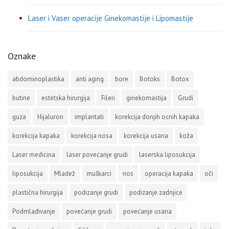
Laser i Vaser operacije Ginekomastije i Lipomastije
Oznake
abdominoplastika
anti aging
bore
Botoks
Botox
butine
estetska hirurgija
Fileri
ginekomastija
Grudi
guza
Hijaluron
implantati
korekcija donjih ocnih kapaka
korekcija kapaka
korekcija nosa
korekcija usana
koža
Laser medicina
laser povećanje grudi
laserska liposukcija
liposukcija
Mladež
muškarci
nos
operacija kapaka
oči
plastična hirurgija
podizanje grudi
podizanje zadnjice
Podmlađivanje
povećanje grudi
povećanje usana