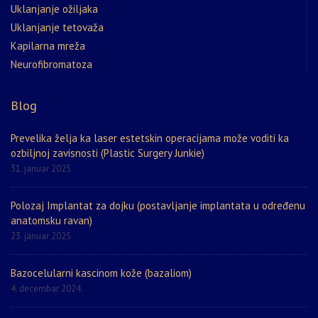
Uklanjanje ožiljaka
Uklanjanje tetovaža
Kapilarna mreža
Neurofibromatoza
Blog
Prevelika želja ka laser estetskin operacijama može voditi ka
ozbiljnoj zavisnosti (Plastic Surgery Junkie)
31. januar 2025.
Polozaj Implantat za dojku (postavljanje implantata u određenu
anatomsku ravan)
23. januar 2025.
Bazocelularni kascinom kože (bazaliom)
4. decembar 2024.