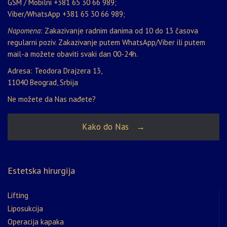
GSM / Mobilni
+381 65 30 66 989
;
Viber/WhatsApp
+381 65 30 66 989
;
Napomena
: Zakazivanje radnim danima od 10 do 13 časova
regularni poziv. Zakazivanje putem WhatsApp/Viber ili putem
mail-a možete obaviti svaki dan 00-24h.
Adresa: Teodora Drajzera 13,
11040 Beograd, Srbija
Ne možete da Nas nađete?
Kako do Nas →
Estetska hirurgija
Lifting
Liposukcija
Operacija kapaka