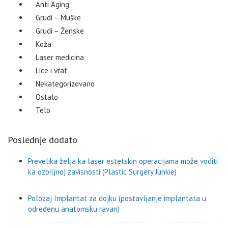
Anti Aging
Grudi – Muške
Grudi – Ženske
Koža
Laser medicina
Lice i vrat
Nekategorizovano
Ostalo
Telo
Poslednje dodato
Prevelika želja ka laser estetskin operacijama može voditi
ka ozbiljnoj zavisnosti (Plastic Surgery Junkie)
Polozaj Implantat za dojku (postavljanje implantata u
određenu anatomsku ravan)