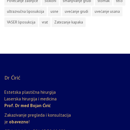
Povećanje zadnjice
Silikoni
smanjivanje grudi
stomak
telo
ultrazvučna liposukcija
usne
uvećanje grudi
uvećanje usana
VASER liposukcija
vrat
Zatezanje kapaka
Dr Ćirić
Estetska plastična hirurgija
Laserska hirurgija i medicina
Prof. Dr med Bojan Ćirić
Zakazivanje pregleda i konsultacija
je
obavezno
!