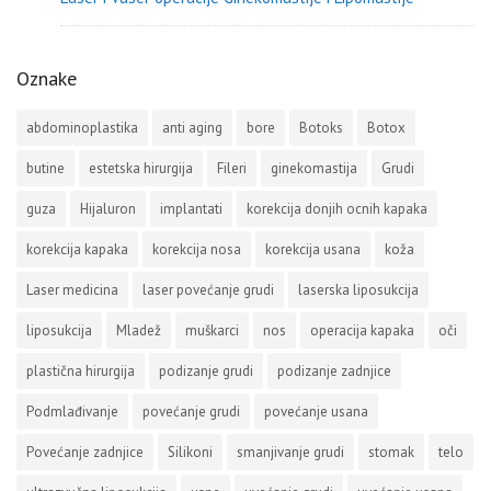
Oznake
abdominoplastika
anti aging
bore
Botoks
Botox
butine
estetska hirurgija
Fileri
ginekomastija
Grudi
guza
Hijaluron
implantati
korekcija donjih ocnih kapaka
korekcija kapaka
korekcija nosa
korekcija usana
koža
Laser medicina
laser povećanje grudi
laserska liposukcija
liposukcija
Mladež
muškarci
nos
operacija kapaka
oči
plastična hirurgija
podizanje grudi
podizanje zadnjice
Podmlađivanje
povećanje grudi
povećanje usana
Povećanje zadnjice
Silikoni
smanjivanje grudi
stomak
telo