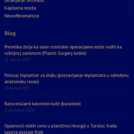
Uklanjanje tetovaža
Kapilarna mreža
Neurofibromatoza
Blog
Prevelika želja ka laser estetskin operacijama može voditi ka
ozbiljnoj zavisnosti (Plastic Surgery Junkie)
31. januar 2025.
Polozaj Implantat za dojku (postavljanje implantata u određenu
anatomsku ravan)
23. januar 2025.
Bazocelularni kascinom kože (bazaliom)
4. decembar 2024.
Opasnosti niskih cena u plastičnoj hirurgiji u Turskoj: Kada
Lepota postaje Rizik