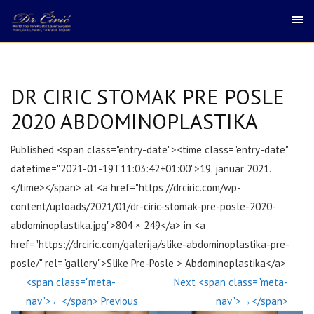
DR CIRIC STOMAK PRE POSLE
2020 ABDOMINOPLASTIKA
Published <span class="entry-date"><time class="entry-date"
datetime="2021-01-19T11:03:42+01:00">19. januar 2021.
</time></span> at <a href="https://drciric.com/wp-
content/uploads/2021/01/dr-ciric-stomak-pre-posle-2020-
abdominoplastika.jpg">804 × 249</a> in <a
href="https://drciric.com/galerija/slike-abdominoplastika-pre-
posle/" rel="gallery">Slike Pre-Posle > Abdominoplastika</a>
<span class="meta-
Next <span class="meta-
nav">←</span> Previous
nav">→</span>