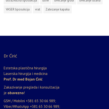
ultrazvučna liposukcija
usne
uvećanje grudi
uvećanje usana
VASER liposukcija
vrat
Zatezanje kapaka
Dr Ćirić
Estetska plastična hirurgija
Laserska hirurgija i medicina
Prof. Dr med Bojan Ćirić
Zakazivanje pregleda i konsultacija
je
obavezno
!
GSM / Mobilni
+381 65 30 66 989
;
Viber/WhatsApp
+381 65 30 66 989
;