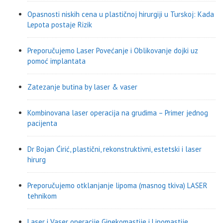
Opasnosti niskih cena u plastičnoj hirurgiji u Turskoj: Kada
Lepota postaje Rizik
Preporučujemo Laser Povećanje i Oblikovanje dojki uz
pomoć implantata
Zatezanje butina by laser & vaser
Kombinovana laser operacija na grudima – Primer jednog
pacijenta
Dr Bojan Ćirić, plastični, rekonstruktivni, estetski i laser
hirurg
Preporučujemo otklanjanje lipoma (masnog tkiva) LASER
tehnikom
Laser i Vaser operacije Ginekomastije i Lipomastije