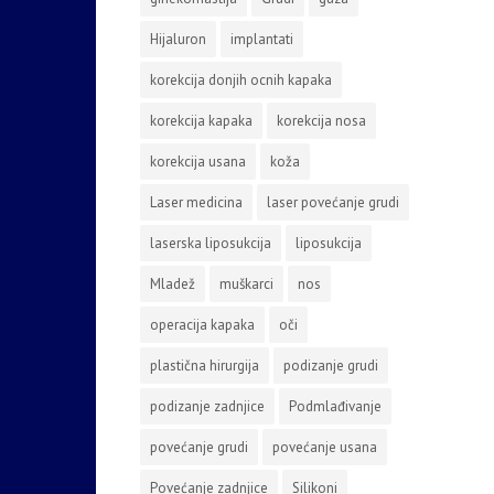
Hijaluron
implantati
korekcija donjih ocnih kapaka
korekcija kapaka
korekcija nosa
korekcija usana
koža
Laser medicina
laser povećanje grudi
laserska liposukcija
liposukcija
Mladež
muškarci
nos
operacija kapaka
oči
plastična hirurgija
podizanje grudi
podizanje zadnjice
Podmlađivanje
povećanje grudi
povećanje usana
Povećanje zadnjice
Silikoni