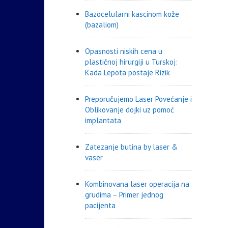
Bazocelularni kascinom kože
(bazaliom)
Opasnosti niskih cena u
plastičnoj hirurgiji u Turskoj:
Kada Lepota postaje Rizik
Preporučujemo Laser Povećanje i
Oblikovanje dojki uz pomoć
implantata
Zatezanje butina by laser &
vaser
Kombinovana laser operacija na
grudima – Primer jednog
pacijenta