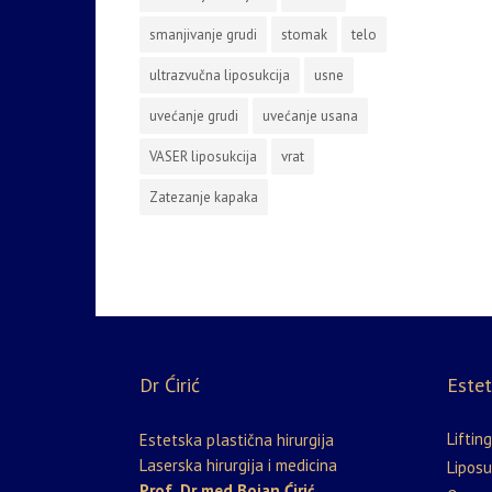
smanjivanje grudi
stomak
telo
ultrazvučna liposukcija
usne
uvećanje grudi
uvećanje usana
VASER liposukcija
vrat
Zatezanje kapaka
Dr Ćirić
Estet
Lifting
Estetska plastična hirurgija
Laserska hirurgija i medicina
Liposu
Prof. Dr med Bojan Ćirić