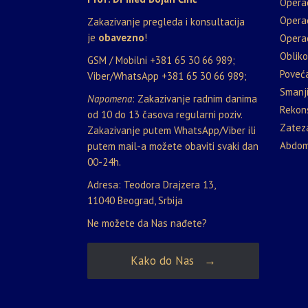
Opera
Opera
Zakazivanje pregleda i konsultacija
je
obavezno
!
Operac
Oblik
GSM / Mobilni
+381 65 30 66 989
;
Poveća
Viber/WhatsApp
+381 65 30 66 989
;
Smanji
Napomena
: Zakazivanje radnim danima
Rekons
od 10 do 13 časova regularni poziv.
Zateza
Zakazivanje putem WhatsApp/Viber ili
Abdom
putem mail-a možete obaviti svaki dan
00-24h.
Adresa: Teodora Drajzera 13,
11040 Beograd, Srbija
Ne možete da Nas nađete?
Kako do Nas →