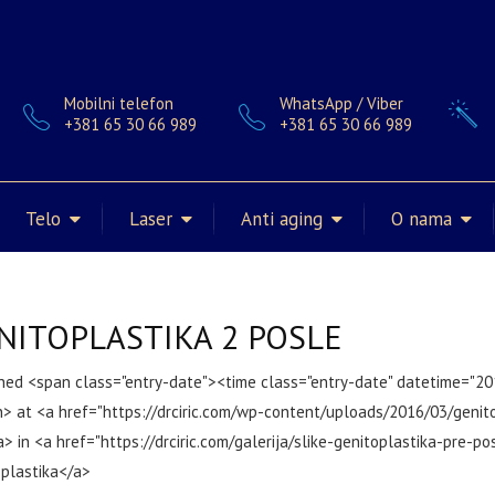
Mobilni telefon
WhatsApp / Viber
+381 65 30 66 989
+381 65 30 66 989
Telo
Laser
Anti aging
O nama
NITOPLASTIKA 2 POSLE
shed <span class="entry-date"><time class="entry-date" datetime="2
n> at <a href="https://drciric.com/wp-content/uploads/2016/03/geni
> in <a href="https://drciric.com/galerija/slike-genitoplastika-pre-pos
plastika</a>