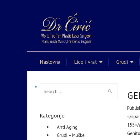
Naslovna
Lice i vrat
Grudi
Search for:
GE
Publi
Kategorije
</spa
155</a
Anti Aging
Genito
Grudi – Muške