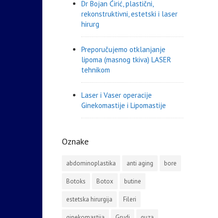
Dr Bojan Ćirić, plastični,
rekonstruktivni, estetski i laser
hirurg
Preporučujemo otklanjanje
lipoma (masnog tkiva) LASER
tehnikom
Laser i Vaser operacije
Ginekomastije i Lipomastije
Oznake
abdominoplastika
anti aging
bore
Botoks
Botox
butine
estetska hirurgija
Fileri
ginekomastija
Grudi
guza