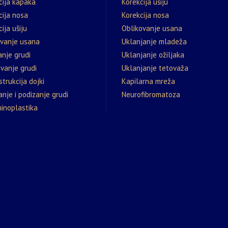
cija kapaka
Korekcija ušiju
cija nosa
Korekcija nosa
ija ušiju
Oblikovanje usana
ovanje usana
Uklanjanje mladeža
nje grudi
Uklanjanje ožiljaka
vanje grudi
Uklanjanje tetovaža
trukcija dojki
Kapilarna mreža
nje i podizanje grudi
Neurofibromatoza
inoplastika