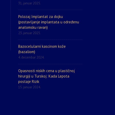
31. januar 2025.
Polozaj Implantat za dojku
(postavljanje implantata u određenu
anatomsku ravan)
23. januar 2025.
Bazocelularni kascinom kože
(bazaliom)
4. decembar 2024.
Opasnosti niskih cena u plastičnoj
hirurgiji u Turskoj: Kada Lepota
postaje Rizik
15. januar 2024.