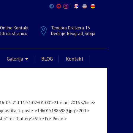
|
Online Kontakt
Teodora Drajzera 13
Idi na stranicu
Dedinje, Beograd, Srbija
Galerija
BLOG
Kontakt
016-03-21T11:51:02+01:00">21. mart 2016.</time>
toplastika-2-posle-e1460151883989.jpg">200 ×
le/" rel="gallery">Slike Pre-Posle >