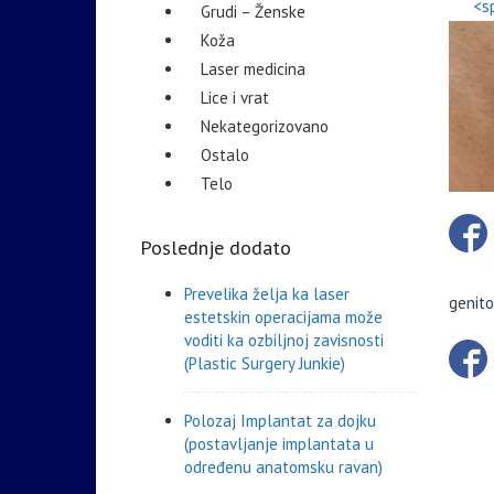
<s
Grudi – Ženske
Koža
Laser medicina
Lice i vrat
Nekategorizovano
Ostalo
Telo
Poslednje dodato
Prevelika želja ka laser
genito
estetskin operacijama može
voditi ka ozbiljnoj zavisnosti
(Plastic Surgery Junkie)
Polozaj Implantat za dojku
(postavljanje implantata u
određenu anatomsku ravan)