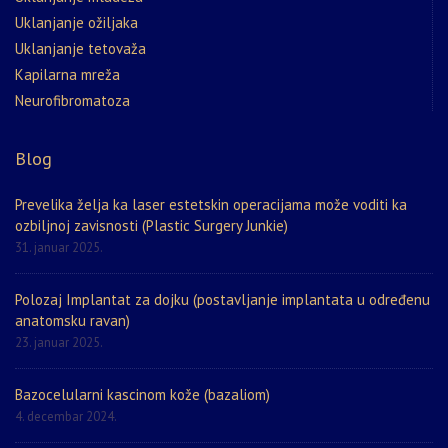
Uklanjanje ožiljaka
Uklanjanje tetovaža
Kapilarna mreža
Neurofibromatoza
Blog
Prevelika želja ka laser estetskin operacijama može voditi ka
ozbiljnoj zavisnosti (Plastic Surgery Junkie)
31. januar 2025.
Polozaj Implantat za dojku (postavljanje implantata u određenu
anatomsku ravan)
23. januar 2025.
Bazocelularni kascinom kože (bazaliom)
4. decembar 2024.