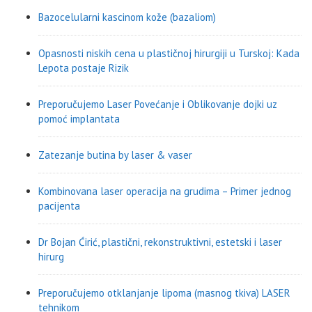
Bazocelularni kascinom kože (bazaliom)
Opasnosti niskih cena u plastičnoj hirurgiji u Turskoj: Kada
Lepota postaje Rizik
Preporučujemo Laser Povećanje i Oblikovanje dojki uz
pomoć implantata
Zatezanje butina by laser & vaser
Kombinovana laser operacija na grudima – Primer jednog
pacijenta
Dr Bojan Ćirić, plastični, rekonstruktivni, estetski i laser
hirurg
Preporučujemo otklanjanje lipoma (masnog tkiva) LASER
tehnikom