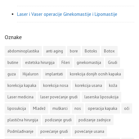
Laser i Vaser operacije Ginekomastije i Lipomastije
Oznake
abdominoplastika
anti aging
bore
Botoks
Botox
butine
estetska hirurgija
Fileri
ginekomastija
Grudi
guza
Hijaluron
implantati
korekcija donjih ocnih kapaka
korekcija kapaka
korekcija nosa
korekcija usana
koža
Laser medicina
laser povećanje grudi
laserska liposukcija
liposukcija
Mladež
muškarci
nos
operacija kapaka
oči
plastična hirurgija
podizanje grudi
podizanje zadnjice
Podmlađivanje
povećanje grudi
povećanje usana