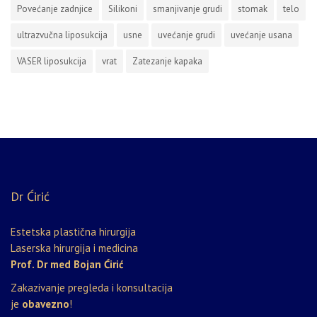
Povećanje zadnjice
Silikoni
smanjivanje grudi
stomak
telo
ultrazvučna liposukcija
usne
uvećanje grudi
uvećanje usana
VASER liposukcija
vrat
Zatezanje kapaka
Dr Ćirić
Estetska plastična hirurgija
Laserska hirurgija i medicina
Prof. Dr med Bojan Ćirić
Zakazivanje pregleda i konsultacija
je
obavezno
!