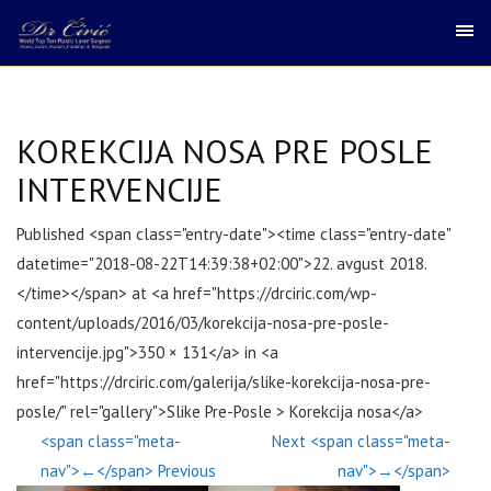
KOREKCIJA NOSA PRE POSLE
INTERVENCIJE
Published <span class="entry-date"><time class="entry-date"
datetime="2018-08-22T14:39:38+02:00">22. avgust 2018.
</time></span> at <a href="https://drciric.com/wp-
content/uploads/2016/03/korekcija-nosa-pre-posle-
intervencije.jpg">350 × 131</a> in <a
href="https://drciric.com/galerija/slike-korekcija-nosa-pre-
posle/" rel="gallery">Slike Pre-Posle > Korekcija nosa</a>
<span class="meta-
Next <span class="meta-
nav">←</span> Previous
nav">→</span>