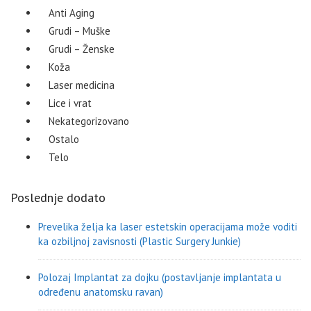
Anti Aging
Grudi – Muške
Grudi – Ženske
Koža
Laser medicina
Lice i vrat
Nekategorizovano
Ostalo
Telo
Poslednje dodato
Prevelika želja ka laser estetskin operacijama može voditi
ka ozbiljnoj zavisnosti (Plastic Surgery Junkie)
Polozaj Implantat za dojku (postavljanje implantata u
određenu anatomsku ravan)