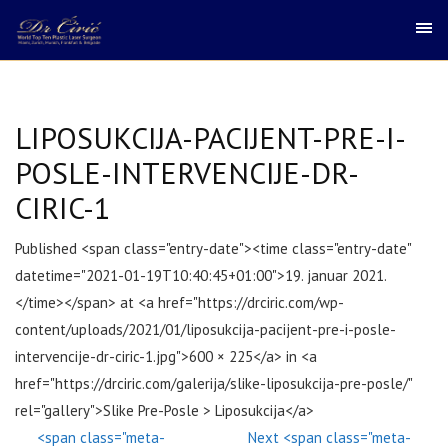
LIPOSUKCIJA-PACIJENT-PRE-I-
POSLE-INTERVENCIJE-DR-
CIRIC-1
Published <span class="entry-date"><time class="entry-date"
datetime="2021-01-19T10:40:45+01:00">19. januar 2021.
</time></span> at <a href="https://drciric.com/wp-
content/uploads/2021/01/liposukcija-pacijent-pre-i-posle-
intervencije-dr-ciric-1.jpg">600 × 225</a> in <a
href="https://drciric.com/galerija/slike-liposukcija-pre-posle/"
rel="gallery">Slike Pre-Posle > Liposukcija</a>
<span class="meta-
Next <span class="meta-