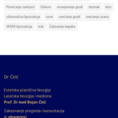
Povećanje zadnjice
Silikoni
smanjivanje grudi
stomak
telo
ultrazvučna liposukcija
usne
uvećanje grudi
uvećanje usana
VASER liposukcija
vrat
Zatezanje kapaka
Dr Ćirić
Estetska plastična hirurgija
Laserska hirurgija i medicina
Prof. Dr med Bojan Ćirić
Zakazivanje pregleda i konsultacija
je
obavezno
!