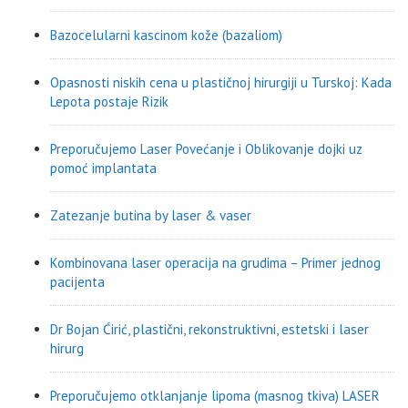
Bazocelularni kascinom kože (bazaliom)
Opasnosti niskih cena u plastičnoj hirurgiji u Turskoj: Kada
Lepota postaje Rizik
Preporučujemo Laser Povećanje i Oblikovanje dojki uz
pomoć implantata
Zatezanje butina by laser & vaser
Kombinovana laser operacija na grudima – Primer jednog
pacijenta
Dr Bojan Ćirić, plastični, rekonstruktivni, estetski i laser
hirurg
Preporučujemo otklanjanje lipoma (masnog tkiva) LASER