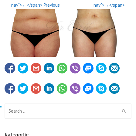
nav">←</span> Previous
nav">→</span>
Search for:
Kategorije