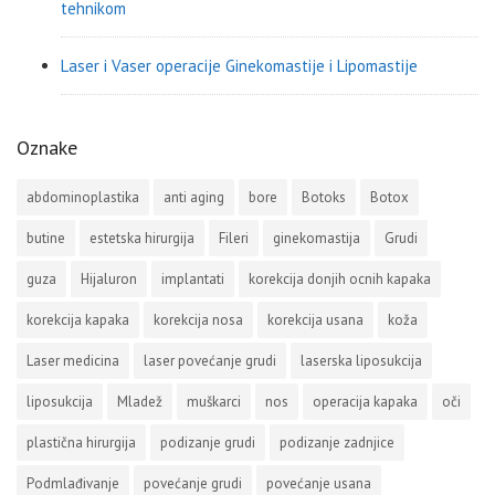
tehnikom
Laser i Vaser operacije Ginekomastije i Lipomastije
Oznake
abdominoplastika
anti aging
bore
Botoks
Botox
butine
estetska hirurgija
Fileri
ginekomastija
Grudi
guza
Hijaluron
implantati
korekcija donjih ocnih kapaka
korekcija kapaka
korekcija nosa
korekcija usana
koža
Laser medicina
laser povećanje grudi
laserska liposukcija
liposukcija
Mladež
muškarci
nos
operacija kapaka
oči
plastična hirurgija
podizanje grudi
podizanje zadnjice
Podmlađivanje
povećanje grudi
povećanje usana