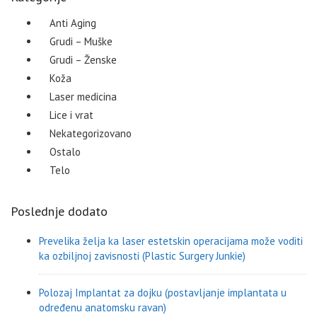
Anti Aging
Grudi – Muške
Grudi – Ženske
Koža
Laser medicina
Lice i vrat
Nekategorizovano
Ostalo
Telo
Poslednje dodato
Prevelika želja ka laser estetskin operacijama može voditi
ka ozbiljnoj zavisnosti (Plastic Surgery Junkie)
Polozaj Implantat za dojku (postavljanje implantata u
određenu anatomsku ravan)