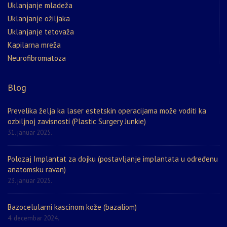
Uklanjanje mladeža
Uklanjanje ožiljaka
Uklanjanje tetovaža
Kapilarna mreža
Neurofibromatoza
Blog
Prevelika želja ka laser estetskin operacijama može voditi ka
ozbiljnoj zavisnosti (Plastic Surgery Junkie)
31. januar 2025.
Polozaj Implantat za dojku (postavljanje implantata u određenu
anatomsku ravan)
23. januar 2025.
Bazocelularni kascinom kože (bazaliom)
4. decembar 2024.