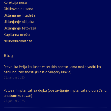
Korekcija nosa
Oblikovanje usana
Uklanjanje mladeža
Uklanjanje ožiljaka
Uklanjanje tetovaža
Kapilarna mreža
Neurofibromatoza
Blog
Prevelika želja ka laser estetskin operacijama može voditi ka
ozbiljnoj zavisnosti (Plastic Surgery Junkie)
31. januar 2025.
Polozaj Implantat za dojku (postavljanje implantata u određenu
anatomsku ravan)
23. januar 2025.