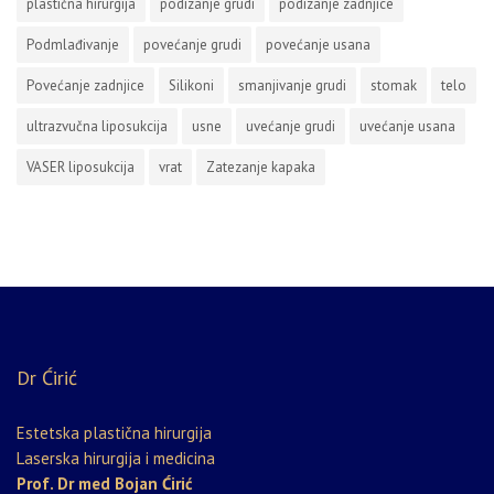
plastična hirurgija
podizanje grudi
podizanje zadnjice
Podmlađivanje
povećanje grudi
povećanje usana
Povećanje zadnjice
Silikoni
smanjivanje grudi
stomak
telo
ultrazvučna liposukcija
usne
uvećanje grudi
uvećanje usana
VASER liposukcija
vrat
Zatezanje kapaka
Dr Ćirić
Estetska plastična hirurgija
Laserska hirurgija i medicina
Prof. Dr med Bojan Ćirić