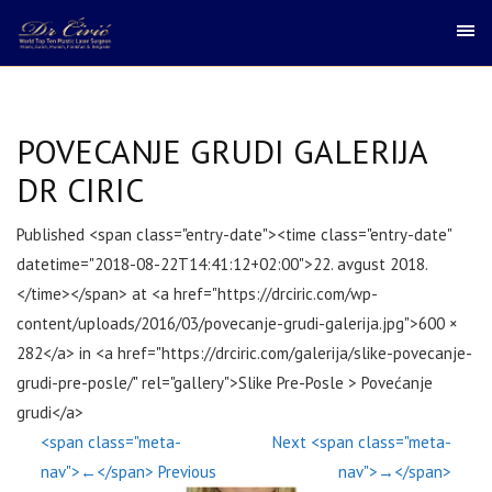
POVECANJE GRUDI GALERIJA
DR CIRIC
Published <span class="entry-date"><time class="entry-date"
datetime="2018-08-22T14:41:12+02:00">22. avgust 2018.
</time></span> at <a href="https://drciric.com/wp-
content/uploads/2016/03/povecanje-grudi-galerija.jpg">600 ×
282</a> in <a href="https://drciric.com/galerija/slike-povecanje-
grudi-pre-posle/" rel="gallery">Slike Pre-Posle > Povećanje
grudi</a>
<span class="meta-
Next <span class="meta-
nav">←</span> Previous
nav">→</span>