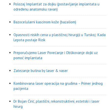
Polozaj Implantat za dojku (postavljanje implantata u
određenu anatomsku ravan)
Bazocelularni kascinom kože (bazaliom)
Opasnosti niskih cena u plastičnoj hirurgiji u Turskoj: Kada
Lepota postaje Rizik
Preporučujemo Laser Povećanje i Oblikovanje dojki uz
pomoć implantata
Zatezanje butina by laser & vaser
Kombinovana laser operacija na grudima – Primer jednog
pacijenta
Dr Bojan Ćirić, plastični, rekonstruktivni, estetski i laser
hirurg