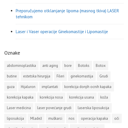
Preporučujemo otklanjanje lipoma (masnog tkiva) LASER
tehnikom
Laser i Vaser operacije Ginekomastije i Lipomastije
Oznake
abdominoplastika
anti aging
bore
Botoks
Botox
butine
estetska hirurgija
Fileri
ginekomastija
Grudi
guza
Hijaluron
implantati
korekcija donjih ocnih kapaka
korekcija kapaka
korekcija nosa
korekcija usana
koža
Laser medicina
laser povećanje grudi
laserska liposukcija
liposukcija
Mladež
muškarci
nos
operacija kapaka
oči