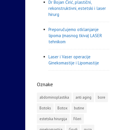
Dr Bojan Ćirić, plastični,
rekonstruktivni, estetski i laser
hirurg
Preporučujemo otklanjanje
lipoma (masnog tkiva) LASER
tehnikom
Laser i Vaser operacije
Ginekomastije i Lipomastije
Oznake
abdominoplastika
anti aging
bore
Botoks
Botox
butine
estetska hirurgija
Fileri
ginekomastija
Grudi
guza