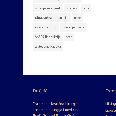
smanjivanje grudi
stomak
telo
ultrazvučna liposukcija
usne
uvećanje grudi
uvećanje usana
VASER liposukcija
vrat
Zatezanje kapaka
Dr Ćirić
Estet
Lifting
Estetska plastična hirurgija
Laserska hirurgija i medicina
Liposu
Prof. Dr med Bojan Ćirić