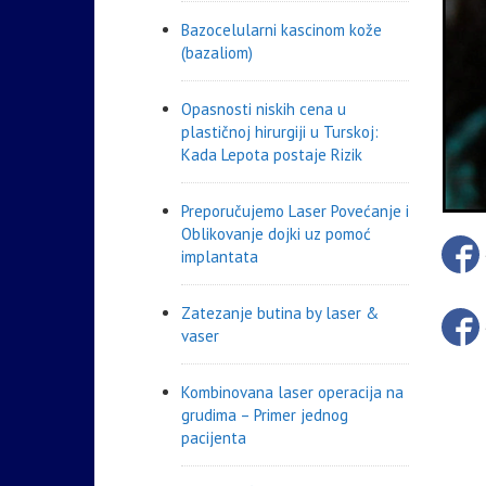
Bazocelularni kascinom kože
(bazaliom)
Opasnosti niskih cena u
plastičnoj hirurgiji u Turskoj:
Kada Lepota postaje Rizik
Preporučujemo Laser Povećanje i
Oblikovanje dojki uz pomoć
implantata
Zatezanje butina by laser &
vaser
Kombinovana laser operacija na
grudima – Primer jednog
pacijenta