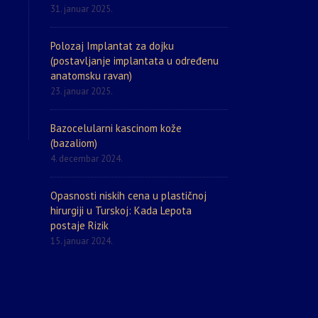
31. januar 2025.
Polozaj Implantat za dojku
(postavljanje implantata u određenu
anatomsku ravan)
23. januar 2025.
Bazocelularni kascinom kože
(bazaliom)
4. decembar 2024.
Opasnosti niskih cena u plastičnoj
hirurgiji u Turskoj: Kada Lepota
postaje Rizik
15. januar 2024.