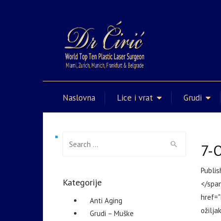
Naslovna
Lice i vrat
Grudi
Search for:
7-O
Publi
Kategorije
</span
href="
Anti Aging
ožilja
Grudi – Muške