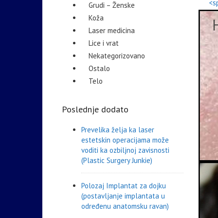
<s
Grudi – Ženske
Koža
Laser medicina
Lice i vrat
Nekategorizovano
Ostalo
Telo
Poslednje dodato
Prevelika želja ka laser
estetskin operacijama može
voditi ka ozbiljnoj zavisnosti
(Plastic Surgery Junkie)
Polozaj Implantat za dojku
(postavljanje implantata u
određenu anatomsku ravan)