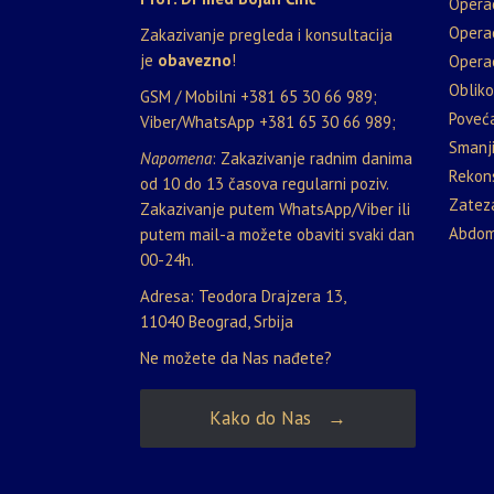
Opera
Opera
Zakazivanje pregleda i konsultacija
je
obavezno
!
Operac
Oblik
GSM / Mobilni
+381 65 30 66 989
;
Poveća
Viber/WhatsApp
+381 65 30 66 989
;
Smanji
Napomena
: Zakazivanje radnim danima
Rekons
od 10 do 13 časova regularni poziv.
Zateza
Zakazivanje putem WhatsApp/Viber ili
Abdom
putem mail-a možete obaviti svaki dan
00-24h.
Adresa: Teodora Drajzera 13,
11040 Beograd, Srbija
Ne možete da Nas nađete?
Kako do Nas →