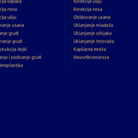
cija kapaka
Korekcija ušiju
cija nosa
Korekcija nosa
ija ušiju
Oblikovanje usana
ovanje usana
Uklanjanje mladeža
nje grudi
Uklanjanje ožiljaka
vanje grudi
Uklanjanje tetovaža
trukcija dojki
Kapilarna mreža
nje i podizanje grudi
Neurofibromatoza
inoplastika