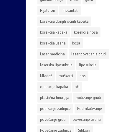
Hijaluron
implantati
korekcija donjih ocnih kapaka
korekcija kapaka
korekcija nosa
korekcija usana
koža
Laser medicina
laser povećanje grudi
laserska liposukcija
liposukcija
Mladež
muškarci
nos
operacija kapaka
oči
plastična hirurgija
podizanje grudi
podizanje zadnjice
Podmlađivanje
povećanje grudi
povećanje usana
Povećanje zadnjice
Silikoni