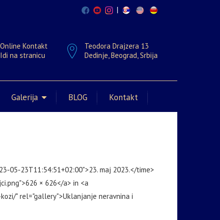
|
Online Kontakt
Teodora Drajzera 13
Idi na stranicu
Dedinje, Beograd, Srbija
Galerija
BLOG
Kontakt
023-05-23T11:54:51+02:00">23. maj 2023.</time>
jci.png">626 × 626</a> in <a
kozi/" rel="gallery">Uklanjanje neravnina i