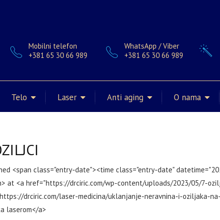
Mobilni telefon
WhatsApp / Viber
+381 65 30 66 989
+381 65 30 66 989
Telo
Laser
Anti aging
O nama
ZILJCI
shed <span class="entry-date"><time class="entry-date" datetime="2
> at <a href="https://drciric.com/wp-content/uploads/2023/05/7-ozil
https://drciric.com/laser-medicina/uklanjanje-neravnina-i-oziljaka-na-
ka laserom</a>