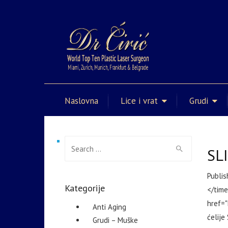
Naslovna
Lice i vrat
Grudi
Search for:
SL
Publis
Kategorije
</time
href="
Anti Aging
ćelije
Grudi – Muške