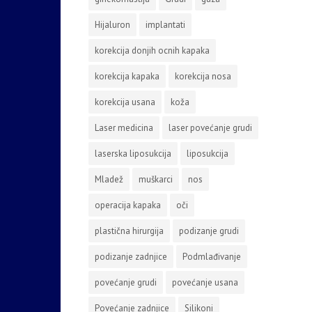
Hijaluron
implantati
korekcija donjih ocnih kapaka
korekcija kapaka
korekcija nosa
korekcija usana
koža
Laser medicina
laser povećanje grudi
laserska liposukcija
liposukcija
Mladež
muškarci
nos
operacija kapaka
oči
plastična hirurgija
podizanje grudi
podizanje zadnjice
Podmlađivanje
povećanje grudi
povećanje usana
Povećanje zadnjice
Silikoni