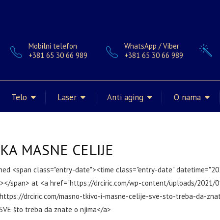
Mobilni telefon
WhatsApp / Viber
+381 65 30 66 989
+381 65 30 66 989
Telo
Laser
Anti aging
O nama
IKA MASNE CELIJE
hed <span class="entry-date"><time class="entry-date" datetime="2
></span> at <a href="https://drciric.com/wp-content/uploads/2021/0
https://drciric.com/masno-tkivo-i-masne-celije-sve-sto-treba-da-znat
 SVE što treba da znate o njima</a>