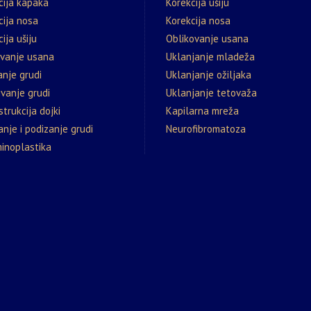
cija kapaka
Korekcija ušiju
cija nosa
Korekcija nosa
ija ušiju
Oblikovanje usana
ovanje usana
Uklanjanje mladeža
nje grudi
Uklanjanje ožiljaka
vanje grudi
Uklanjanje tetovaža
trukcija dojki
Kapilarna mreža
nje i podizanje grudi
Neurofibromatoza
inoplastika