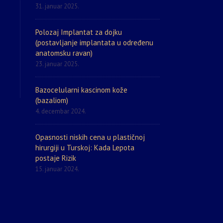
31. januar 2025.
Polozaj Implantat za dojku
(postavljanje implantata u određenu
anatomsku ravan)
23. januar 2025.
Bazocelularni kascinom kože
(bazaliom)
4. decembar 2024.
Opasnosti niskih cena u plastičnoj
hirurgiji u Turskoj: Kada Lepota
postaje Rizik
15. januar 2024.