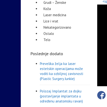
<s
Grudi – Ženske
Koža
Laser medicina
Lice i vrat
Nekategorizovano
Ostalo
Telo
Poslednje dodato
Prevelika želja ka laser
estetskin operacijama može
voditi ka ozbiljnoj zavisnosti
(Plastic Surgery Junkie)
Polozaj Implantat za dojku
(postavljanje implantata u
određenu anatomsku ravan)