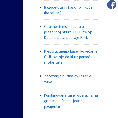
Bazocelularni kascinom kože
(bazaliom)
Opasnosti niskih cena u
plastičnoj hirurgiji u Turskoj:
Kada Lepota postaje Rizik
Preporučujemo Laser Povećanje i
Oblikovanje dojki uz pomoć
implantata
Zatezanje butina by laser &
vaser
Kombinovana laser operacija na
grudima – Primer jednog
pacijenta