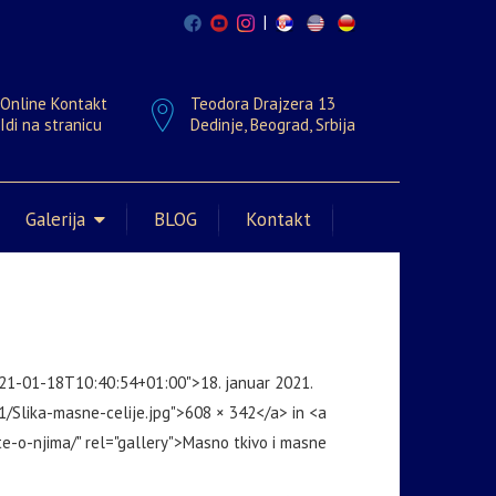
|
Online Kontakt
Teodora Drajzera 13
Idi na stranicu
Dedinje, Beograd, Srbija
Galerija
BLOG
Kontakt
021-01-18T10:40:54+01:00">18. januar 2021.
1/Slika-masne-celije.jpg">608 × 342</a> in <a
e-o-njima/" rel="gallery">Masno tkivo i masne