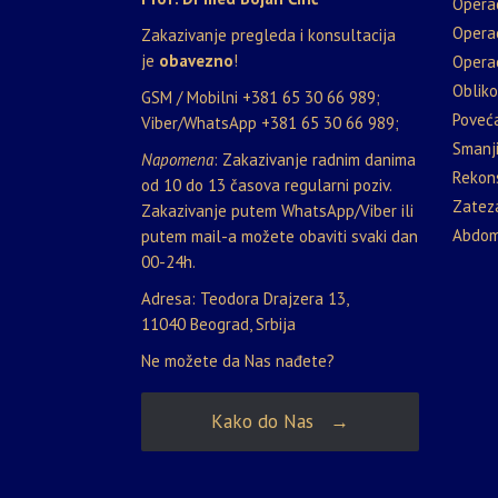
Opera
Opera
Zakazivanje pregleda i konsultacija
je
obavezno
!
Operac
Oblik
GSM / Mobilni
+381 65 30 66 989
;
Poveća
Viber/WhatsApp
+381 65 30 66 989
;
Smanji
Napomena
: Zakazivanje radnim danima
Rekons
od 10 do 13 časova regularni poziv.
Zateza
Zakazivanje putem WhatsApp/Viber ili
Abdom
putem mail-a možete obaviti svaki dan
00-24h.
Adresa: Teodora Drajzera 13,
11040 Beograd, Srbija
Ne možete da Nas nađete?
Kako do Nas →