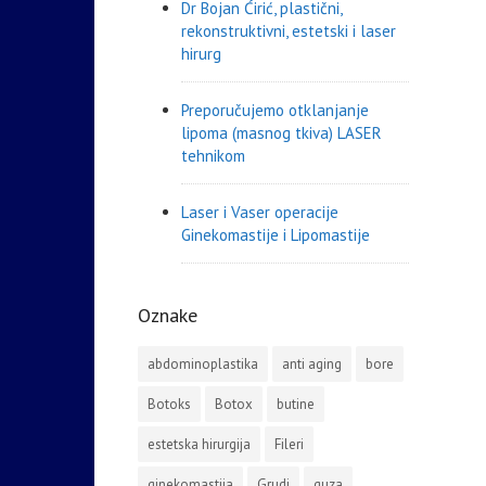
Dr Bojan Ćirić, plastični,
rekonstruktivni, estetski i laser
hirurg
Preporučujemo otklanjanje
lipoma (masnog tkiva) LASER
tehnikom
Laser i Vaser operacije
Ginekomastije i Lipomastije
Oznake
abdominoplastika
anti aging
bore
Botoks
Botox
butine
estetska hirurgija
Fileri
ginekomastija
Grudi
guza