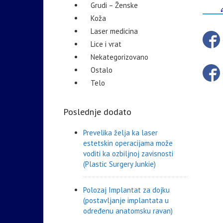
Grudi – Ženske
Koža
Laser medicina
Lice i vrat
Nekategorizovano
Ostalo
Telo
Poslednje dodato
Prevelika želja ka laser
estetskin operacijama može
voditi ka ozbiljnoj zavisnosti
(Plastic Surgery Junkie)
Polozaj Implantat za dojku
(postavljanje implantata u
određenu anatomsku ravan)