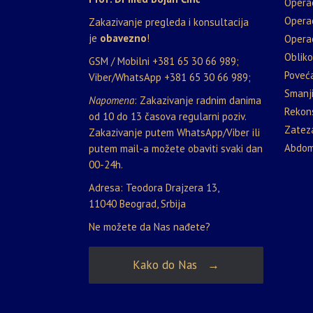
Opera
Opera
Zakazivanje pregleda i konsultacija
je
obavezno
!
Operac
Oblik
GSM / Mobilni
+381 65 30 66 989
;
Poveća
Viber/WhatsApp
+381 65 30 66 989
;
Smanji
Napomena
: Zakazivanje radnim danima
Rekons
od 10 do 13 časova regularni poziv.
Zateza
Zakazivanje putem WhatsApp/Viber ili
Abdom
putem mail-a možete obaviti svaki dan
00-24h.
Adresa: Teodora Drajzera 13,
11040 Beograd, Srbija
Ne možete da Nas nađete?
Kako do Nas →