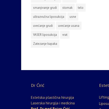
smanjivanje grudi
stomak
telo
ultrazvučna liposukcija
usne
uvećanje grudi
uvećanje usana
VASER liposukcija
vrat
Zatezanje kapaka
Dr Ćirić
Estet
Lifting
Estetska plastična hirurgija
Laserska hirurgija i medicina
Liposu
Prof. Dr med Bojan Ćirić