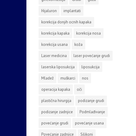
Hijaluron
implantati
korekcija donjih ocnih kapaka
korekcija kapaka
korekcija nosa
korekcija usana
koža
Laser medicina
laser povećanje grudi
laserska liposukcija
liposukcija
Mladež
muškarci
nos
operacija kapaka
oči
plastična hirurgija
podizanje grudi
podizanje zadnjice
Podmlađivanje
povećanje grudi
povećanje usana
Povećanje zadnjice
Silikoni