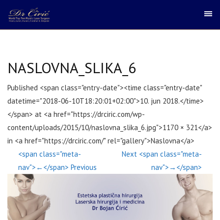
NASLOVNA_SLIKA_6
Published <span class="entry-date"><time class="entry-date"
datetime="2018-06-10T18:20:01+02:00">10. jun 2018.</time>
</span> at <a href="https://drciric.com/wp-
content/uploads/2015/10/naslovna_slika_6.jpg">1170 × 321</a>
in <a href="https://drciric.com/" rel="gallery">Naslovna</a>
<span class="meta-
Next <span class="meta-
nav">←</span> Previous
nav">→</span>