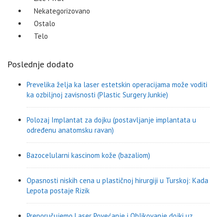
Nekategorizovano
Ostalo
Telo
Poslednje dodato
Prevelika želja ka laser estetskin operacijama može voditi
ka ozbiljnoj zavisnosti (Plastic Surgery Junkie)
Polozaj Implantat za dojku (postavljanje implantata u
određenu anatomsku ravan)
Bazocelularni kascinom kože (bazaliom)
Opasnosti niskih cena u plastičnoj hirurgiji u Turskoj: Kada
Lepota postaje Rizik
Preporučujemo Laser Povećanje i Oblikovanje dojki uz