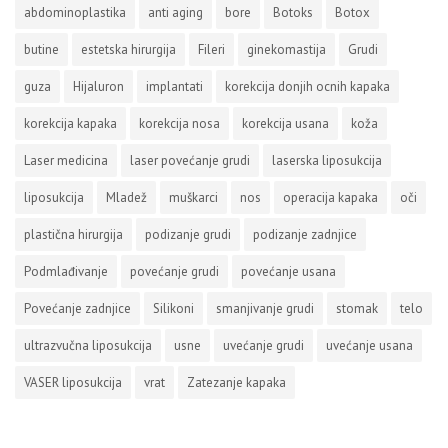
abdominoplastika
anti aging
bore
Botoks
Botox
butine
estetska hirurgija
Fileri
ginekomastija
Grudi
guza
Hijaluron
implantati
korekcija donjih ocnih kapaka
korekcija kapaka
korekcija nosa
korekcija usana
koža
Laser medicina
laser povećanje grudi
laserska liposukcija
liposukcija
Mladež
muškarci
nos
operacija kapaka
oči
plastična hirurgija
podizanje grudi
podizanje zadnjice
Podmlađivanje
povećanje grudi
povećanje usana
Povećanje zadnjice
Silikoni
smanjivanje grudi
stomak
telo
ultrazvučna liposukcija
usne
uvećanje grudi
uvećanje usana
VASER liposukcija
vrat
Zatezanje kapaka