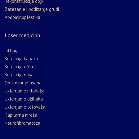
Rekonstrukcija dojki
Zatezanje i podizanje grudi
Abdominoplastika
Laser medicina
Lifting
Korekcija kapaka
Korekcija ušiju
Korekcija nosa
Oblikovanje usana
Uklanjanje mladeža
Uklanjanje ožiljaka
Uklanjanje tetovaža
Kapilarna mreža
Neurofibromatoza