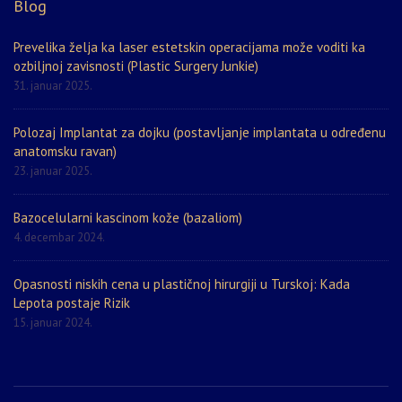
Blog
Prevelika želja ka laser estetskin operacijama može voditi ka
ozbiljnoj zavisnosti (Plastic Surgery Junkie)
31. januar 2025.
Polozaj Implantat za dojku (postavljanje implantata u određenu
anatomsku ravan)
23. januar 2025.
Bazocelularni kascinom kože (bazaliom)
4. decembar 2024.
Opasnosti niskih cena u plastičnoj hirurgiji u Turskoj: Kada
Lepota postaje Rizik
15. januar 2024.