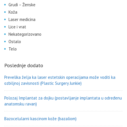
Grudi – Ženske
Koža
Laser medicina
Lice i vrat
Nekategorizovano
Ostalo
Telo
Poslednje dodato
Prevelika želja ka laser estetskin operacijama može voditi ka
ozbiljnoj zavisnosti (Plastic Surgery Junkie)
Polozaj Implantat za dojku (postavljanje implantata u određenu
anatomsku ravan)
Bazocelularni kascinom kože (bazaliom)