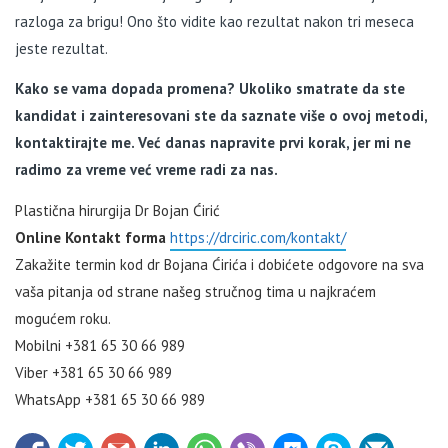
razloga za brigu! Ono što vidite kao rezultat nakon tri meseca
jeste rezultat.
Kako se vama dopada promena? Ukoliko smatrate da ste
kandidat i zainteresovani ste da saznate više o ovoj metodi,
kontaktirajte me. Već danas napravite prvi korak, jer mi ne
radimo za vreme već vreme radi za nas.
Plastična hirurgija Dr Bojan Ćirić
Online Kontakt forma
https://drciric.com/kontakt/
Zakažite termin kod dr Bojana Ćirića i dobićete odgovore na sva
vaša pitanja od strane našeg stručnog tima u najkraćem
mogućem roku.
Mobilni +381 65 30 66 989
Viber +381 65 30 66 989
WhatsApp +381 65 30 66 989