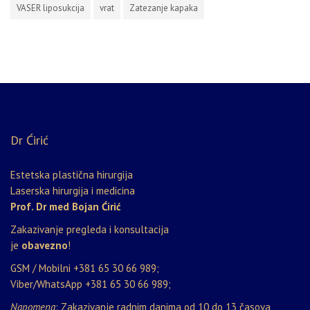
VASER liposukcija
vrat
Zatezanje kapaka
Dr Ćirić
Estetska plastična hirurgija
Laserska hirurgija i medicina
Prof. Dr med Bojan Ćirić
Zakazivanje pregleda i konsultacija
je
obavezno
!
GSM / Mobilni
+381 65 30 66 989
;
Viber/WhatsApp
+381 65 30 66 989
;
Napomena
: Zakazivanje radnim danima od 10 do 13 časova