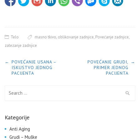
Telo
masno tkivo
,
oblikovanje zadnjice
,
Povećanje zadnjice
,
zatezanje zadnjice
POST NAVIGATION
←
POVEĆANJE USANA –
POVEĆANJE GRUDI,
→
ISKUSTVO JEDNOG
PRIMER JEDNOG
PACIJENTA
PACIJENTA
Search for:
Kategorije
Anti Aging
Grudi – Muške