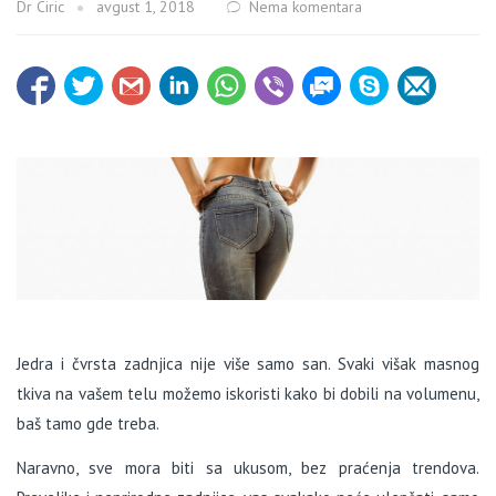
Dr Ciric
avgust 1, 2018
Nema komentara
Jedra i čvrsta zadnjica nije više samo san. Svaki višak masnog
tkiva na vašem telu možemo iskoristi kako bi dobili na volumenu,
baš tamo gde treba.
Naravno, sve mora biti sa ukusom, bez praćenja trendova.