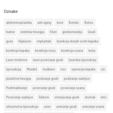
Oznake
abdominoplastika
anti aging
bore
Botoks
Botox
butine
estetska hirurgija
Fileri
ginekomastija
Grudi
guza
Hijaluron
implantati
korekcija donjih ocnih kapaka
korekcija kapaka
korekcija nosa
korekcija usana
koža
Laser medicina
laser povećanje grudi
laserska liposukcija
liposukcija
Mladež
muškarci
nos
operacija kapaka
oči
plastična hirurgija
podizanje grudi
podizanje zadnjice
Podmlađivanje
povećanje grudi
povećanje usana
Povećanje zadnjice
Silikoni
smanjivanje grudi
stomak
telo
ultrazvučna liposukcija
usne
uvećanje grudi
uvećanje usana