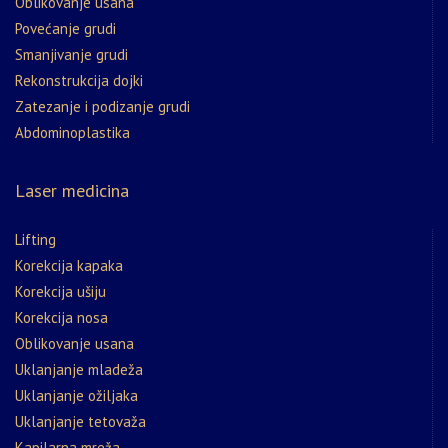
Oblikovanje usana
Povećanje grudi
Smanjivanje grudi
Rekonstrukcija dojki
Zatezanje i podizanje grudi
Abdominoplastika
Laser medicina
Lifting
Korekcija kapaka
Korekcija ušiju
Korekcija nosa
Oblikovanje usana
Uklanjanje mladeža
Uklanjanje ožiljaka
Uklanjanje tetovaža
Kapilarna mreža