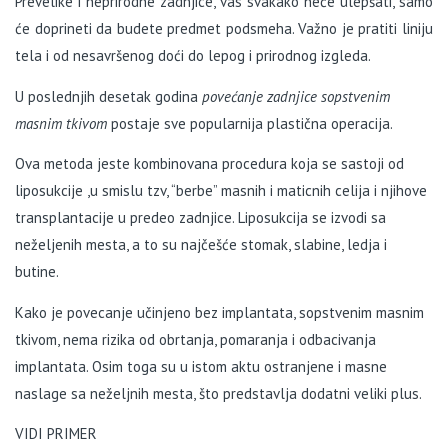
Prevelike i neprirodne zadnjice, vas svakako neće ulepšati, samo
će doprineti da budete predmet podsmeha. Važno je pratiti liniju
tela i od nesavršenog doći do lepog i prirodnog izgleda.
U poslednjih desetak godina
povećanje zadnjice sopstvenim
masnim tkivom
postaje sve popularnija plastična operacija.
Ova metoda jeste kombinovana procedura koja se sastoji od
liposukcije ,u smislu tzv, “berbe” masnih i maticnih celija i njihove
transplantacije u predeo zadnjice. Liposukcija se izvodi sa
neželjenih mesta, a to su najčešće stomak, slabine, ledja i
butine.
Kako je povecanje učinjeno bez implantata, sopstvenim masnim
tkivom, nema rizika od obrtanja, pomaranja i odbacivanja
implantata. Osim toga su u istom aktu ostranjene i masne
naslage sa neželjnih mesta, što predstavlja dodatni veliki plus.
VIDI PRIMER