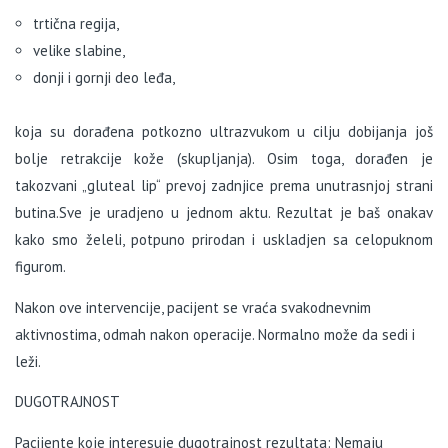
trtična regija,
velike slabine,
donji i gornji deo leđa,
koja su dorađena potkozno ultrazvukom u cilju dobijanja još
bolje retrakcije kože (skupljanja). Osim toga, dorađen je
takozvani „gluteal lip“ prevoj zadnjice prema unutrasnjoj strani
butina.Sve je uradjeno u jednom aktu. Rezultat je baš onakav
kako smo želeli, potpuno prirodan i uskladjen sa celopuknom
figurom.
Nakon ove intervencije, pacijent se vraća svakodnevnim
aktivnostima, odmah nakon operacije. Normalno može da sedi i
leži.
DUGOTRAJNOST
Pacijente koje interesuje dugotrajnost rezultata: Nemaju