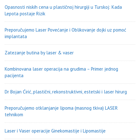
Opasnosti niskih cena u plastičnoj hirurgiji u Turskoj: Kada
Lepota postaje Rizik
Preporučujemo Laser Povećanje i Oblikovanje dojki uz pomoć
implantata
Zatezanje butina by laser & vaser
Kombinovana laser operacija na grudima – Primer jednog
pacijenta
Dr Bojan Ćirić, plastični, rekonstruktivni, estetski i laser hirurg
Preporučujemo otklanjanje lipoma (masnog tkiva) LASER
tehnikom
Laser i Vaser operacije Ginekomastije i Lipomastije