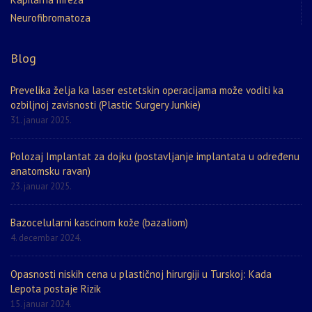
Neurofibromatoza
Blog
Prevelika želja ka laser estetskin operacijama može voditi ka
ozbiljnoj zavisnosti (Plastic Surgery Junkie)
31. januar 2025.
Polozaj Implantat za dojku (postavljanje implantata u određenu
anatomsku ravan)
23. januar 2025.
Bazocelularni kascinom kože (bazaliom)
4. decembar 2024.
Opasnosti niskih cena u plastičnoj hirurgiji u Turskoj: Kada
Lepota postaje Rizik
15. januar 2024.