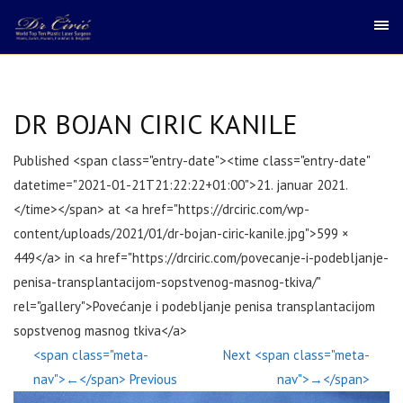
DR BOJAN CIRIC KANILE
Published <span class="entry-date"><time class="entry-date"
datetime="2021-01-21T21:22:22+01:00">21. januar 2021.
</time></span> at <a href="https://drciric.com/wp-
content/uploads/2021/01/dr-bojan-ciric-kanile.jpg">599 ×
449</a> in <a href="https://drciric.com/povecanje-i-podebljanje-
penisa-transplantacijom-sopstvenog-masnog-tkiva/"
rel="gallery">Povećanje i podebljanje penisa transplantacijom
sopstvenog masnog tkiva</a>
<span class="meta-
Next <span class="meta-
nav">←</span> Previous
nav">→</span>