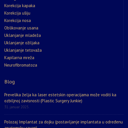
Korekcija kapaka
Korekcija ušiju
Korekcija nosa
Oblikovanje usana
Uklanjanje mladeža
Uklanjanje ožiljaka
Uklanjanje tetovaža
Kapilarna mreža
Neurofibromatoza
Blog
Prevelika želja ka laser estetskin operacijama može voditi ka
ozbiljnoj zavisnosti (Plastic Surgery Junkie)
31. januar 2025.
Polozaj Implantat za dojku (postavljanje implantata u određenu
anatomsku ravan)