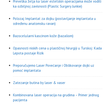
Prevelika želja ka laser estetskin operacijama može voditi
ka ozbiljnoj zavisnosti (Plastic Surgery Junkie)
Polozaj Implantat za dojku (postavljanje implantata u
određenu anatomsku ravan)
Bazocelularni kascinom kože (bazaliom)
Opasnosti niskih cena u plastičnoj hirurgiji u Turskoj: Kada
Lepota postaje Rizik
Preporučujemo Laser Povećanje i Oblikovanje dojki uz
pomoć implantata
Zatezanje butina by laser & vaser
Kombinovana laser operacija na grudima – Primer jednog
pacijenta