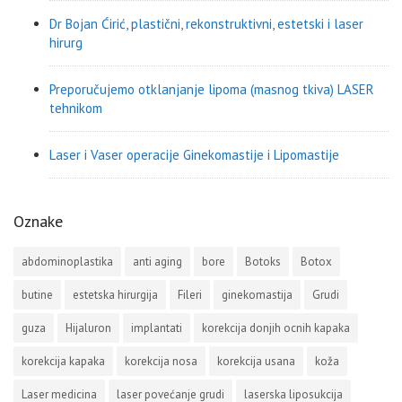
Dr Bojan Ćirić, plastični, rekonstruktivni, estetski i laser
hirurg
Preporučujemo otklanjanje lipoma (masnog tkiva) LASER
tehnikom
Laser i Vaser operacije Ginekomastije i Lipomastije
Oznake
abdominoplastika
anti aging
bore
Botoks
Botox
butine
estetska hirurgija
Fileri
ginekomastija
Grudi
guza
Hijaluron
implantati
korekcija donjih ocnih kapaka
korekcija kapaka
korekcija nosa
korekcija usana
koža
Laser medicina
laser povećanje grudi
laserska liposukcija