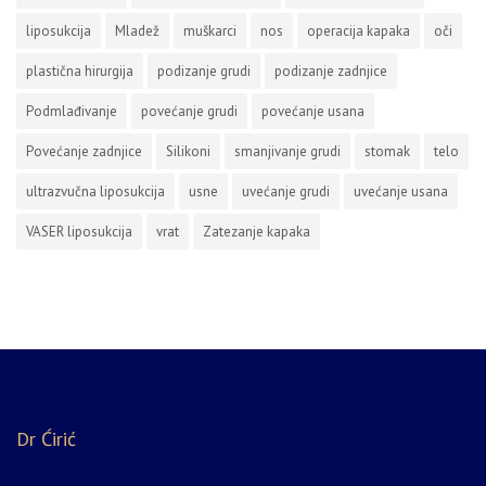
liposukcija
Mladež
muškarci
nos
operacija kapaka
oči
plastična hirurgija
podizanje grudi
podizanje zadnjice
Podmlađivanje
povećanje grudi
povećanje usana
Povećanje zadnjice
Silikoni
smanjivanje grudi
stomak
telo
ultrazvučna liposukcija
usne
uvećanje grudi
uvećanje usana
VASER liposukcija
vrat
Zatezanje kapaka
Dr Ćirić