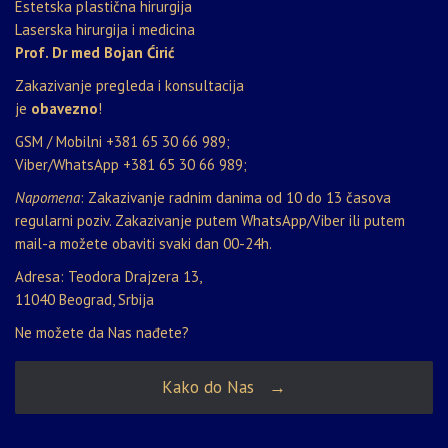
Estetska plastična hirurgija
Laserska hirurgija i medicina
Prof. Dr med Bojan Ćirić
Zakazivanje pregleda i konsultacija
je
obavezno
!
GSM / Mobilni
+381 65 30 66 989
;
Viber/WhatsApp
+381 65 30 66 989
;
Napomena
: Zakazivanje radnim danima od 10 do 13 časova
regularni poziv. Zakazivanje putem WhatsApp/Viber ili putem
mail-a možete obaviti svaki dan 00-24h.
Adresa: Teodora Drajzera 13,
11040 Beograd, Srbija
Ne možete da Nas nađete?
Kako do Nas →