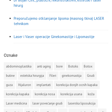
Dr Bojan Ćirić, plastični, rekonstruktivni, estetski i laser
hirurg
Preporučujemo otklanjanje lipoma (masnog tkiva) LASER
tehnikom
Laser i Vaser operacije Ginekomastije i Lipomastije
Oznake
abdominoplastika
anti aging
bore
Botoks
Botox
butine
estetska hirurgija
Fileri
ginekomastija
Grudi
guza
Hijaluron
implantati
korekcija donjih ocnih kapaka
korekcija kapaka
korekcija nosa
korekcija usana
koža
Laser medicina
laser povećanje grudi
laserska liposukcija