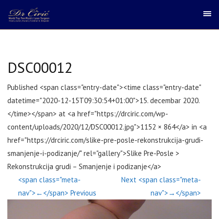
DSC00012
Published <span class="entry-date"><time class="entry-date"
datetime="2020-12-15T09:30:54+01:00">15. decembar 2020.
</time></span> at <a href="https://drciric.com/wp-
content/uploads/2020/12/DSC00012.jpg">1152 × 864</a> in <a
href="https://drciric.com/slike-pre-posle-rekonstrukcija-grudi-
smanjenje-i-podizanje/" rel="gallery">Slike Pre-Posle >
Rekonstrukcija grudi – Smanjenje i podizanje</a>
<span class="meta-
Next <span class="meta-
nav">←</span> Previous
nav">→</span>