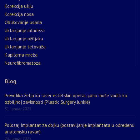
Korekcija ušiju
Korekcija nosa
Oblikovanje usana
Uklanjanje mladeža
Uklanjanje ožiljaka
Uklanjanje tetovaža
Kapilarna mreža
Neurofibromatoza
Blog
Prevelika želja ka laser estetskin operacijama može voditi ka
ozbiljnoj zavisnosti (Plastic Surgery Junkie)
31. januar 2025.
Polozaj Implantat za dojku (postavljanje implantata u određenu
anatomsku ravan)
23. januar 2025.