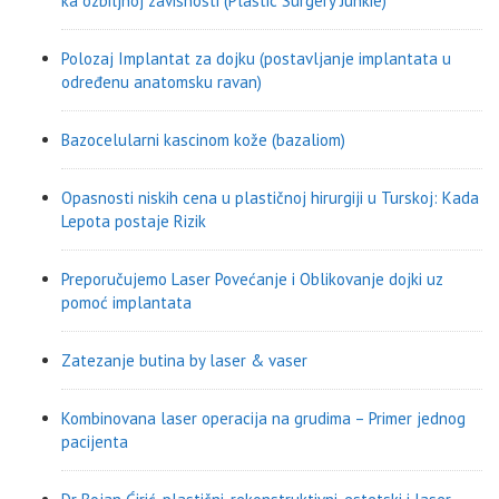
ka ozbiljnoj zavisnosti (Plastic Surgery Junkie)
Polozaj Implantat za dojku (postavljanje implantata u
određenu anatomsku ravan)
Bazocelularni kascinom kože (bazaliom)
Opasnosti niskih cena u plastičnoj hirurgiji u Turskoj: Kada
Lepota postaje Rizik
Preporučujemo Laser Povećanje i Oblikovanje dojki uz
pomoć implantata
Zatezanje butina by laser & vaser
Kombinovana laser operacija na grudima – Primer jednog
pacijenta