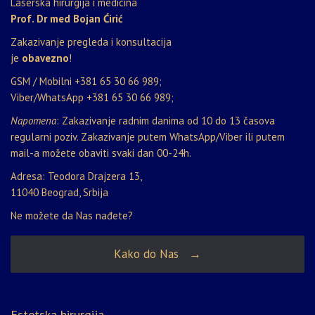
Laserska hirurgija i medicina
Prof. Dr med Bojan Ćirić
Zakazivanje pregleda i konsultacija
je
obavezno
!
GSM / Mobilni
+381 65 30 66 989
;
Viber/WhatsApp
+381 65 30 66 989
;
Napomena
: Zakazivanje radnim danima od 10 do 13 časova
regularni poziv. Zakazivanje putem WhatsApp/Viber ili putem
mail-a možete obaviti svaki dan 00-24h.
Adresa: Teodora Drajzera 13,
11040 Beograd, Srbija
Ne možete da Nas nađete?
Kako do Nas →
Estetska hirurgija