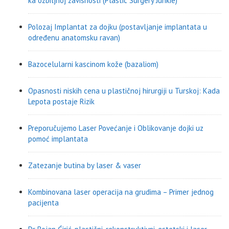
ka ozbiljnoj zavisnosti (Plastic Surgery Junkie)
Polozaj Implantat za dojku (postavljanje implantata u
određenu anatomsku ravan)
Bazocelularni kascinom kože (bazaliom)
Opasnosti niskih cena u plastičnoj hirurgiji u Turskoj: Kada
Lepota postaje Rizik
Preporučujemo Laser Povećanje i Oblikovanje dojki uz
pomoć implantata
Zatezanje butina by laser & vaser
Kombinovana laser operacija na grudima – Primer jednog
pacijenta