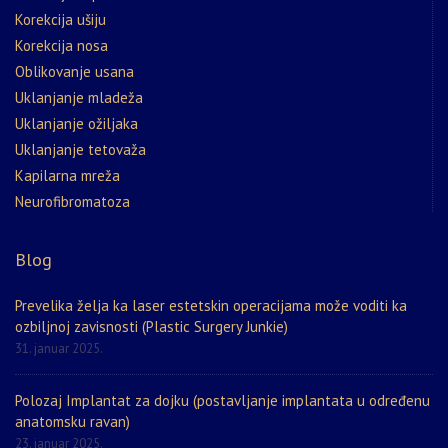
Korekcija ušiju
Korekcija nosa
Oblikovanje usana
Uklanjanje mladeža
Uklanjanje ožiljaka
Uklanjanje tetovaža
Kapilarna mreža
Neurofibromatoza
Blog
Prevelika želja ka laser estetskin operacijama može voditi ka
ozbiljnoj zavisnosti (Plastic Surgery Junkie)
31. januar 2025.
Polozaj Implantat za dojku (postavljanje implantata u određenu
anatomsku ravan)
23. januar 2025.