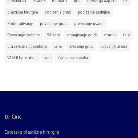
liposukcija
Mladež
muškarci
nos
operacija kapaka
oči
plastična hirurgija
podizanje grudi
podizanje zadnjice
Podmlađivanje
povećanje grudi
povećanje usana
Povećanje zadnjice
Silikoni
smanjivanje grudi
stomak
telo
ultrazvučna liposukcija
usne
uvećanje grudi
uvećanje usana
VASER liposukcija
vrat
Zatezanje kapaka
Dr Ćirić
Estetska plastična hirurgija