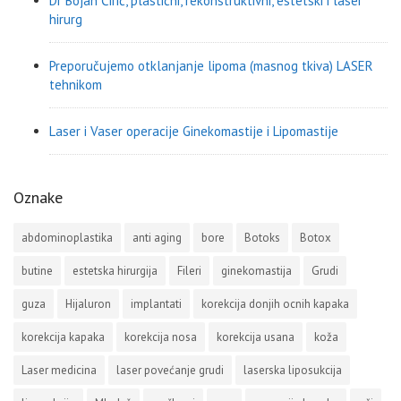
Dr Bojan Ćirić, plastični, rekonstruktivni, estetski i laser
hirurg
Preporučujemo otklanjanje lipoma (masnog tkiva) LASER
tehnikom
Laser i Vaser operacije Ginekomastije i Lipomastije
Oznake
abdominoplastika
anti aging
bore
Botoks
Botox
butine
estetska hirurgija
Fileri
ginekomastija
Grudi
guza
Hijaluron
implantati
korekcija donjih ocnih kapaka
korekcija kapaka
korekcija nosa
korekcija usana
koža
Laser medicina
laser povećanje grudi
laserska liposukcija