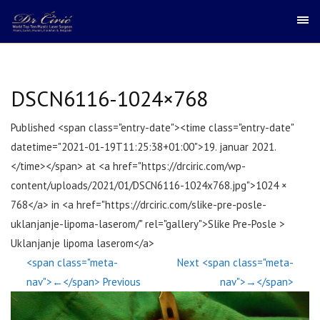
DSCN6116-1024×768
Published <span class="entry-date"><time class="entry-date"
datetime="2021-01-19T11:25:38+01:00">19. januar 2021.
</time></span> at <a href="https://drciric.com/wp-
content/uploads/2021/01/DSCN6116-1024x768.jpg">1024 ×
768</a> in <a href="https://drciric.com/slike-pre-posle-
uklanjanje-lipoma-laserom/" rel="gallery">Slike Pre-Posle >
Uklanjanje lipoma laserom</a>
<span class="meta-
Next <span class="meta-
nav">←</span> Previous
nav">→</span>