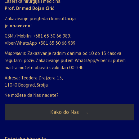
Laserska hirurgija i medicina
Prof. Dr med Bojan Ćirić
Zakazivanje pregleda i konsultacija
je
obavezno
!
GSM / Mobilni
+381 65 30 66 989
;
Viber/WhatsApp
+381 65 30 66 989
;
Napomena
: Zakazivanje radnim danima od 10 do 13 časova
regularni poziv. Zakazivanje putem WhatsApp/Viber ili putem
mail-a možete obaviti svaki dan 00-24h.
Adresa: Teodora Drajzera 13,
11040 Beograd, Srbija
Ne možete da Nas nađete?
Kako do Nas →
Estetska hirurgija