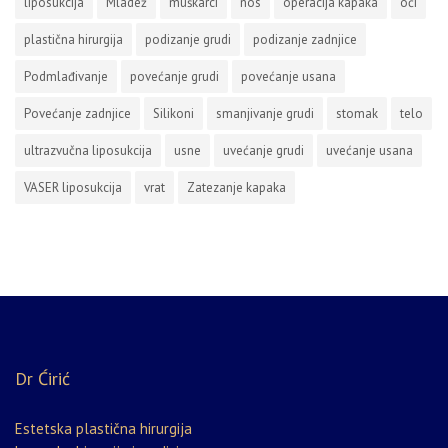
liposukcija
Mladež
muškarci
nos
operacija kapaka
oči
plastična hirurgija
podizanje grudi
podizanje zadnjice
Podmlađivanje
povećanje grudi
povećanje usana
Povećanje zadnjice
Silikoni
smanjivanje grudi
stomak
telo
ultrazvučna liposukcija
usne
uvećanje grudi
uvećanje usana
VASER liposukcija
vrat
Zatezanje kapaka
Dr Ćirić
Estetska plastična hirurgija