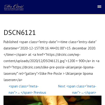
DSCN6121
Published <span class="entry-date"><time class="entry-date"
datetime="2020-12-15T09:16:44+01:00">15. decembar 2020.
</time></span> at <a href="https://drciric.com/wp-
content/uploads/2020/12/DSCN6121.jpg">1200 × 900</a> in <a
href="https://drciric.com/slike-pre-posle-uklanjanje-lipoma-
laserom/" rel="gallery">Slike Pre-Posle > Uklanjanje lipoma
laserom</a>
<span class="meta-
Next <span class="meta-
nav">←</span> Previous
nav">→</span>