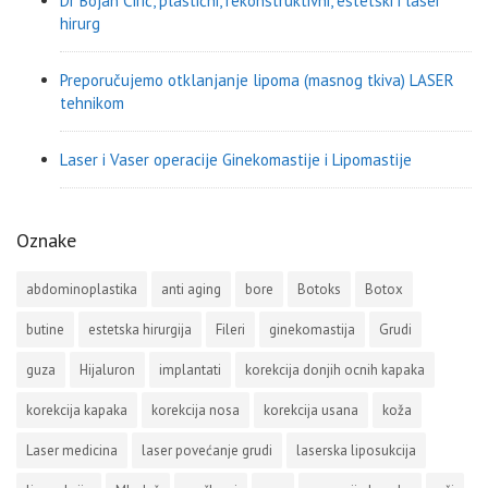
Dr Bojan Ćirić, plastični, rekonstruktivni, estetski i laser
hirurg
Preporučujemo otklanjanje lipoma (masnog tkiva) LASER
tehnikom
Laser i Vaser operacije Ginekomastije i Lipomastije
Oznake
abdominoplastika
anti aging
bore
Botoks
Botox
butine
estetska hirurgija
Fileri
ginekomastija
Grudi
guza
Hijaluron
implantati
korekcija donjih ocnih kapaka
korekcija kapaka
korekcija nosa
korekcija usana
koža
Laser medicina
laser povećanje grudi
laserska liposukcija