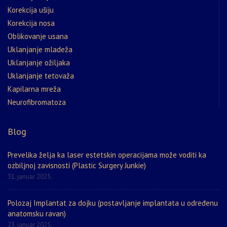
Korekcija ušiju
Korekcija nosa
Oblikovanje usana
Uklanjanje mladeža
Uklanjanje ožiljaka
Uklanjanje tetovaža
Kapilarna mreža
Neurofibromatoza
Blog
Prevelika želja ka laser estetskin operacijama može voditi ka
ozbiljnoj zavisnosti (Plastic Surgery Junkie)
31. januar 2025.
Polozaj Implantat za dojku (postavljanje implantata u određenu
anatomsku ravan)
23. januar 2025.