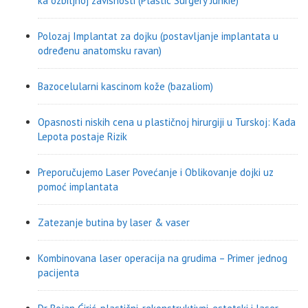
ka ozbiljnoj zavisnosti (Plastic Surgery Junkie)
Polozaj Implantat za dojku (postavljanje implantata u
određenu anatomsku ravan)
Bazocelularni kascinom kože (bazaliom)
Opasnosti niskih cena u plastičnoj hirurgiji u Turskoj: Kada
Lepota postaje Rizik
Preporučujemo Laser Povećanje i Oblikovanje dojki uz
pomoć implantata
Zatezanje butina by laser & vaser
Kombinovana laser operacija na grudima – Primer jednog
pacijenta