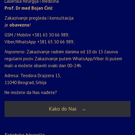
Laserska hirurgija i medicina
Prof. Dr med Bojan Ćirić
Zakazivanje pregleda i konsultacija
je
obavezno
!
GSM / Mobilni
+381 65 30 66 989
;
Viber/WhatsApp
+381 65 30 66 989
;
Napomena
: Zakazivanje radnim danima od 10 do 13 časova
regularni poziv. Zakazivanje putem WhatsApp/Viber ili putem
mail-a možete obaviti svaki dan 00-24h.
Adresa: Teodora Drajzera 13,
11040 Beograd, Srbija
Ne možete da Nas nađete?
Kako do Nas →
Estetska hirurgija