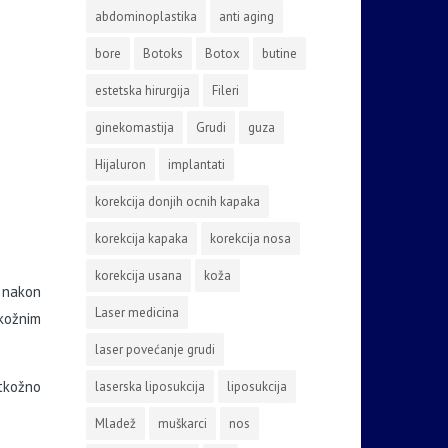
abdominoplastika
anti aging
bore
Botoks
Botox
butine
estetska hirurgija
Fileri
ginekomastija
Grudi
guza
Hijaluron
implantati
korekcija donjih ocnih kapaka
korekcija kapaka
korekcija nosa
korekcija usana
koža
 nakon
Laser medicina
kožnim
laser povećanje grudi
otkožno
laserska liposukcija
liposukcija
Mladež
muškarci
nos