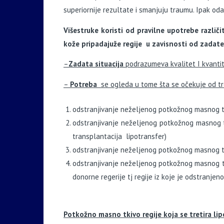
superiornije rezultate i smanjuju traumu. Ipak odab
Višestruke koristi od pravilne upotrebe razli
kože pripadajuže regije u zavisnosti od zadate 
–
Zadata situacija
podrazumeva kvalitet I kvantite
–
Potreba
se ogleda u tome šta se očekuje od t
odstranjivanje neželjenog potkožnog masnog t
odstranjivanje neželjenog potkožnog masnog tk
transplantacija lipotransfer)
odstranjivanje neželjenog potkožnog masnog tk
odstranjivanje neželjenog potkožnog masnog tk
donorne regerije tj regije iz koje je odstranje
Potkožno masno tkivo
regije koja se tretira li