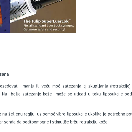
usana
sedovati manju ili veću moć zatezanja tj skupljanja (retrakcije)
e. Na bolje zatezanje kože može se uticati u toku liposukcije pot
e na željenu regiju uz pomoć vibro liposukcije ukoliko je potrebno p
ser sonda da podtpomogne i stimuliše bržu retrakciju kože.