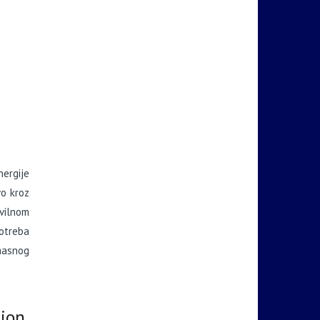
ergije
vo kroz
avilnom
potreba
 masnog
ion,