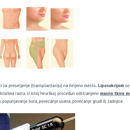
i za preseljenje (transplantaciju) na željeno mesto
.
Liposukcijom
se 
ktorima rasta. U istoj hirurškoj proceduri odstranjeno
masno tkivo m
 popunjavanje bora, povećanje usana, povećanje grudi ili zadnjice.