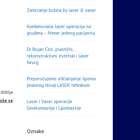
Zatezanje butina by laser & vaser
Kombinovana laser operacija na
grudima – Primer jednog pacijenta
Dr Bojan Ćirić, plastični,
rekonstruktivni, estetski i laser
hirurg
Preporučujemo otklanjanje lipoma
(masnog tkiva) LASER tehnikom
dobija
ože se
Laser i Vaser operacije
Ginekomastije i Lipomastije
Oznake