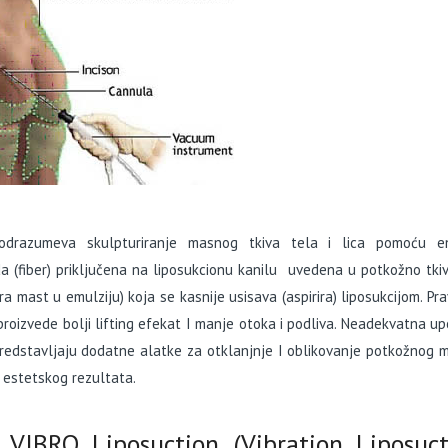
 podrazumeva skulpturiranje masnog tkiva tela i lica pomoću en
 (fiber) priključena na liposukcionu kanilu uvedena u potkožno tki
ra mast u emulziju) koja se kasnije usisava (aspirira) liposukcijom. Pr
roizvede bolji lifting efekat I manje otoka i podliva. Neadekvatna u
predstavljaju dodatne alatke za otklanjnje I oblikovanje potkožnog
g estetskog rezultata.
IBRO Liposuction (Vibration Liposuct