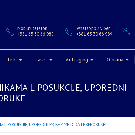
Mobilni telefon
WhatsApp / Viber
+381 65 30 66 989
+381 65 30 66 989
Telo
Laser
Anti aging
O nama
NIKAMA LIPOSUKCIJE, UPOREDNI
ORUKE!
A LIPOSUKCIJE, UPOREDNI PRIKAZ METODA I PREPORUKE!