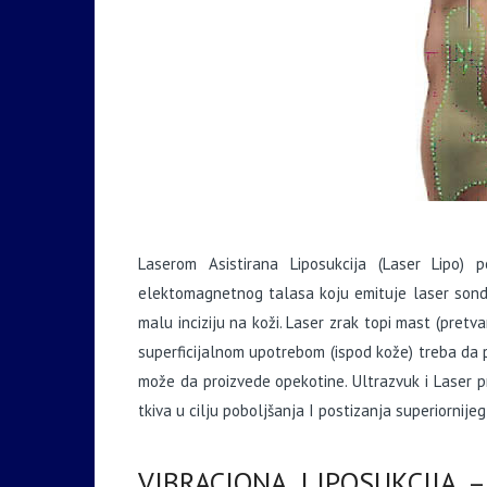
Laserom Asistirana Liposukcija (Laser Lipo)
elektomagnetnog talasa koju emituje laser sonda
malu inciziju na koži. Laser zrak topi mast (pretva
superficijalnom upotrebom (ispod kože) treba da p
može da proizvede opekotine. Ultrazvuk i Laser 
tkiva u cilju poboljšanja I postizanja superiornije
VIBRACIONA LIPOSUKCIJA – V