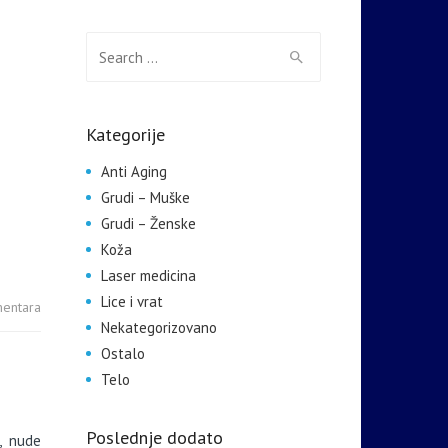
Search for:
Kategorije
Anti Aging
Grudi – Muške
Grudi – Ženske
Koža
Laser medicina
Lice i vrat
entara
Nekategorizovano
Ostalo
Telo
Poslednje dodato
e, nude