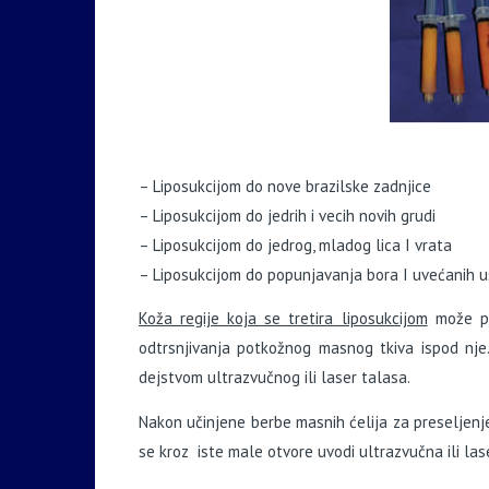
– Liposukcijom do nove brazilske zadnjice
– Liposukcijom do jedrih i vecih novih grudi
– Liposukcijom do jedrog, mladog lica I vrata
– Liposukcijom do popunjavanja bora I uvećanih 
Ko
ža regije koja se tretira liposukcijom
može po
odtrsnjivanja potkožnog masnog tkiva ispod nj
dejstvom ultrazvučnog ili laser talasa.
Nakon učinjene berbe masnih ćelija za preseljenj
se kroz iste male otvore uvodi ultrazvučna ili la