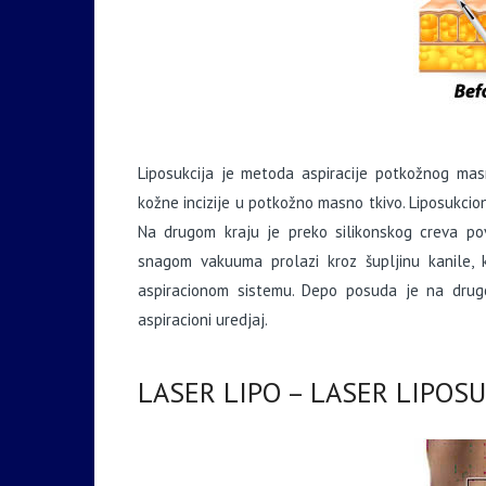
Liposukcija je metoda aspiracije potkožnog mas
kožne incizije u potkožno masno tkivo. Liposukciona
Na drugom kraju je preko silikonskog creva po
snagom vakuuma prolazi kroz šupljinu kanile, k
aspiracionom sistemu. Depo posuda je na drug
aspiracioni uredjaj.
LASER LIPO – LASER LIPOSUKC