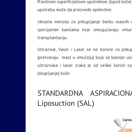
Pravilnom superficijalnom upotrebom (ispod kože) 
upotreba može da proizvede opekotine.
Idealna metoda za prikupljanje berbu masnih ć
specijalnim kanilama koje omogućavaju vrhun
transplantaciju.
Ultrazvuk, Vaser i Laser se ne koriste za priku
(pretvaraju mast u emulziju) koja se kasnije usis
ultrazvuka i laser zraka je od velike koristi 
(skupljanje) kože.
STANDARDNA ASPIRACION
Liposuction (SAL)