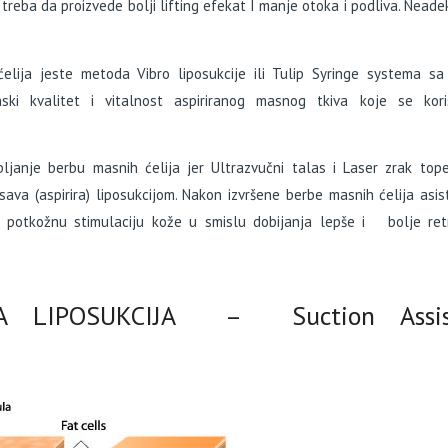
treba da proizvede bolji lifting efekat I manje otoka i podliva. Nead
elija jeste metoda Vibro liposukcije ili Tulip Syringe systema sa
ski kvalitet i vitalnost aspiriranog masnog tkiva koje se kori
pljanje berbu masnih ćelija jer Ultrazvučni talas i Laser zrak to
ava (aspirira) liposukcijom. Nakon izvršene berbe masnih ćelija asis
za potkožnu stimulaciju kože u smislu dobijanja lepše i bolje retr
A LIPOSUKCIJA – Suction Assis