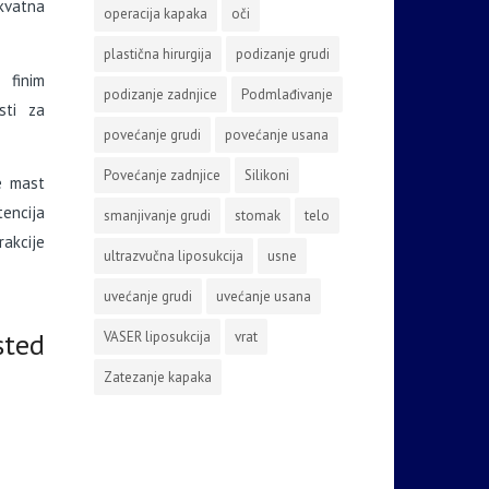
ekvatna
operacija kapaka
oči
plastična hirurgija
podizanje grudi
 finim
podizanje zadnjice
Podmlađivanje
sti za
povećanje grudi
povećanje usana
Povećanje zadnjice
Silikoni
pe mast
tencija
smanjivanje grudi
stomak
telo
akcije
ultrazvučna liposukcija
usne
uvećanje grudi
uvećanje usana
ted
VASER liposukcija
vrat
Zatezanje kapaka