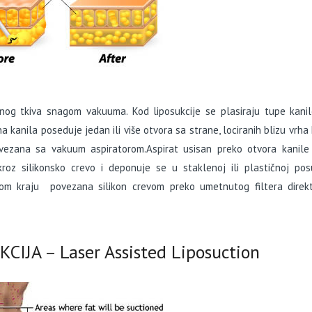
nog tkiva snagom vakuuma. Kod liposukcije se plasiraju tupe kanil
 kanila poseduje jedan ili više otvora sa strane, lociranih blizu vrha 
vezana sa vakuum aspiratorom.Aspirat usisan preko otvora kanile
roz silikonsko crevo i deponuje se u staklenoj ili plastičnoj pos
om kraju povezana silikon crevom preko umetnutog filtera direk
IJA – Laser Assisted Liposuction