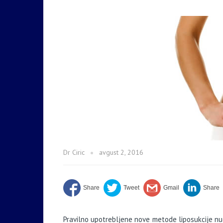
Dr Ciric
avgust 2, 2016
Pravilno upotrebljene nove metode liposukcije n