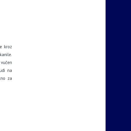
e kroz
kanile.
 vučen
udi na
tno za