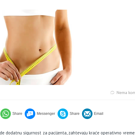
Nema kom
ude dodatnu sigurnost za pacijenta, zahtevaju kraće operativno vrem