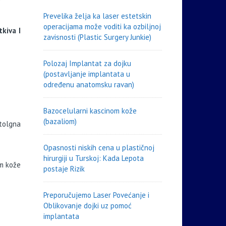
Prevelika želja ka laser estetskin
operacijama može voditi ka ozbiljnoj
kiva I
zavisnosti (Plastic Surgery Junkie)
Polozaj Implantat za dojku
(postavljanje implantata u
određenu anatomsku ravan)
Bazocelularni kascinom kože
(bazaliom)
utolgna
Opasnosti niskih cena u plastičnoj
hirurgiji u Turskoj: Kada Lepota
em kože
postaje Rizik
Preporučujemo Laser Povećanje i
Oblikovanje dojki uz pomoć
implantata