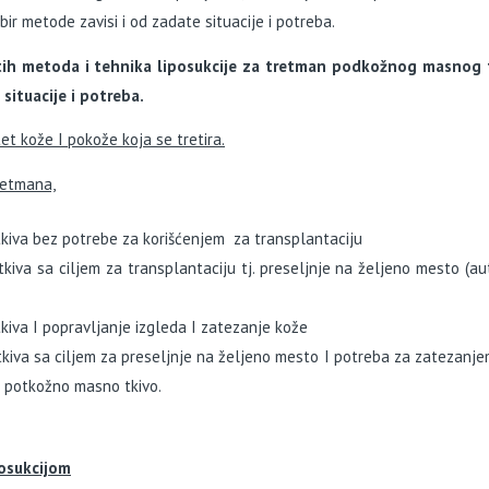
ir metode zavisi i od zadate situacije i potreba.
čitih metoda i tehnika liposukcije za tretman podkožnog masnog t
situacije i potreba.
t kože I pokože koja se tretira.
retmana,
kiva bez potrebe za korišćenjem za transplantaciju
iva sa ciljem za transplantaciju tj. preseljnje na željeno mesto (a
iva I popravljanje izgleda I zatezanje kože
iva sa ciljem za preseljnje na željeno mesto I potreba za zatezanj
no potkožno masno tkivo.
posukcijom