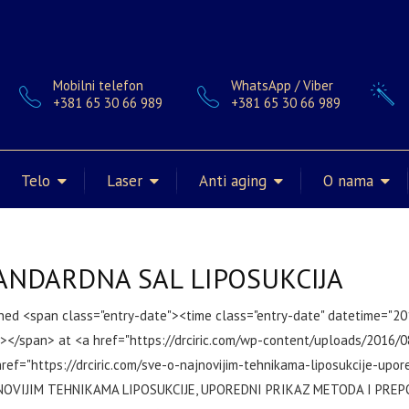
Mobilni telefon
WhatsApp / Viber
+381 65 30 66 989
+381 65 30 66 989
Telo
Laser
Anti aging
O nama
ANDARDNA SAL LIPOSUKCIJA
shed <span class="entry-date"><time class="entry-date" datetime="2
></span> at <a href="https://drciric.com/wp-content/uploads/2016/0
href="https://drciric.com/sve-o-najnovijim-tehnikama-liposukcije-upo
NOVIJIM TEHNIKAMA LIPOSUKCIJE, UPOREDNI PRIKAZ METODA I PREP