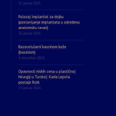
31. januar 2025.
Polozaj Implantat za dojku
(postavljanje implantata u određenu
anatomsku ravan)
23. januar 2025.
Bazocelularni kascinom kože
(bazaliom)
4. decembar 2024.
Opasnosti niskih cena u plastičnoj
hirurgiji u Turskoj: Kada Lepota
postaje Rizik
15. januar 2024.