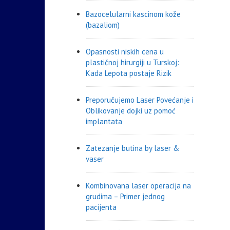
Bazocelularni kascinom kože
(bazaliom)
Opasnosti niskih cena u
plastičnoj hirurgiji u Turskoj:
Kada Lepota postaje Rizik
Preporučujemo Laser Povećanje i
Oblikovanje dojki uz pomoć
implantata
Zatezanje butina by laser &
vaser
Kombinovana laser operacija na
grudima – Primer jednog
pacijenta