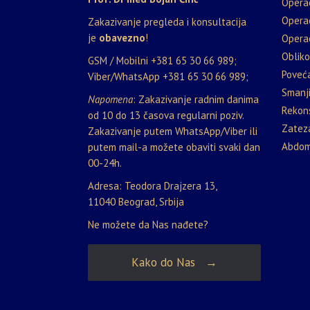
Opera
Opera
Zakazivanje pregleda i konsultacija
je
obavezno
!
Operac
Oblik
GSM / Mobilni
+381 65 30 66 989
;
Poveća
Viber/WhatsApp
+381 65 30 66 989
;
Smanji
Napomena
: Zakazivanje radnim danima
Rekons
od 10 do 13 časova regularni poziv.
Zateza
Zakazivanje putem WhatsApp/Viber ili
Abdom
putem mail-a možete obaviti svaki dan
00-24h.
Adresa: Teodora Drajzera 13,
11040 Beograd, Srbija
Ne možete da Nas nađete?
Kako do Nas →