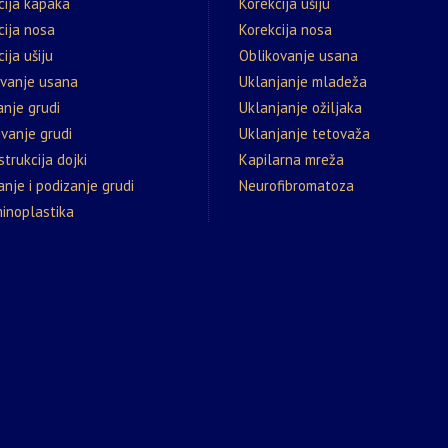
cija kapaka
Korekcija ušiju
cija nosa
Korekcija nosa
ija ušiju
Oblikovanje usana
ovanje usana
Uklanjanje mladeža
nje grudi
Uklanjanje ožiljaka
vanje grudi
Uklanjanje tetovaža
trukcija dojki
Kapilarna mreža
nje i podizanje grudi
Neurofibromatoza
inoplastika