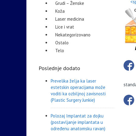
<s
Grudi – Ženske
Koža
Laser medicina
Lice i vrat
Nekategorizovano
Ostalo
Telo
Poslednje dodato
Prevelika želja ka laser
standa
estetskin operacijama može
voditi ka ozbiljnoj zavisnosti
(Plastic Surgery Junkie)
Polozaj Implantat za dojku
(postavljanje implantata u
određenu anatomsku ravan)