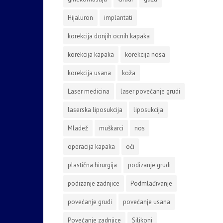
Hijaluron
implantati
korekcija donjih ocnih kapaka
korekcija kapaka
korekcija nosa
korekcija usana
koža
Laser medicina
laser povećanje grudi
laserska liposukcija
liposukcija
Mladež
muškarci
nos
operacija kapaka
oči
plastična hirurgija
podizanje grudi
podizanje zadnjice
Podmlađivanje
povećanje grudi
povećanje usana
Povećanje zadnjice
Silikoni