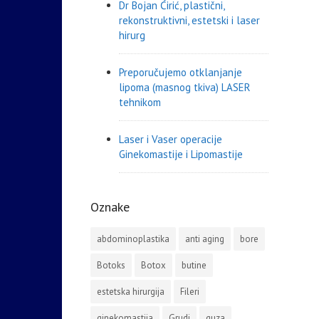
Dr Bojan Ćirić, plastični,
rekonstruktivni, estetski i laser
hirurg
Preporučujemo otklanjanje
lipoma (masnog tkiva) LASER
tehnikom
Laser i Vaser operacije
Ginekomastije i Lipomastije
Oznake
abdominoplastika
anti aging
bore
Botoks
Botox
butine
estetska hirurgija
Fileri
ginekomastija
Grudi
guza