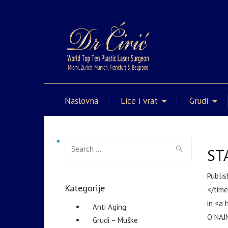
Naslovna
Lice i vrat
Grudi
Search for:
ST
Publi
Kategorije
</time
in <a 
Anti Aging
O NAJ
Grudi – Muške