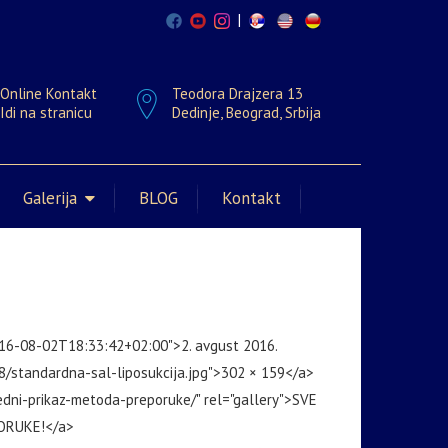
|
Online Kontakt
Teodora Drajzera 13
Idi na stranicu
Dedinje, Beograd, Srbija
Galerija
BLOG
Kontakt
016-08-02T18:33:42+02:00">2. avgust 2016.
8/standardna-sal-liposukcija.jpg">302 × 159</a>
redni-prikaz-metoda-preporuke/" rel="gallery">SVE
ORUKE!</a>