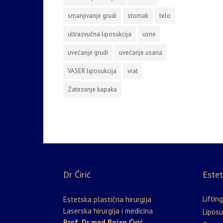
smanjivanje grudi
stomak
telo
ultrazvučna liposukcija
usne
uvećanje grudi
uvećanje usana
VASER liposukcija
vrat
Zatezanje kapaka
Dr Ćirić
Estet
Lifting
Estetska plastična hirurgija
Laserska hirurgija i medicina
Liposu
Prof. Dr med Bojan Ćirić