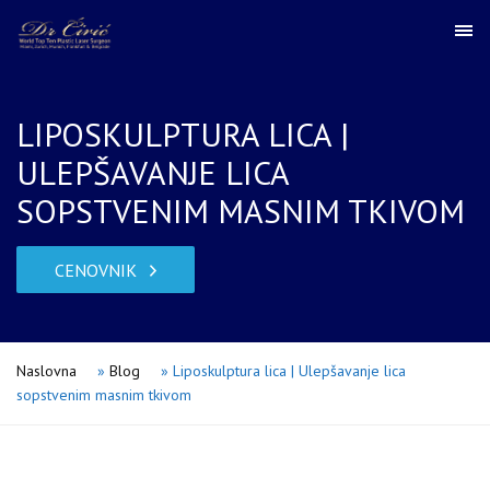
LIPOSKULPTURA LICA |
ULEPŠAVANJE LICA
SOPSTVENIM MASNIM TKIVOM
CENOVNIK
Naslovna
»
Blog
»
Liposkulptura lica | Ulepšavanje lica
sopstvenim masnim tkivom