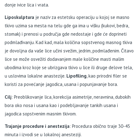
donje ivice lica i vrata.
Liposkulptura
je naziv za estetsku operaciju u kojoj se masno
tkivo uzima sa mesta na telu gde ga ima u višku (kukovi, bedra,
stomak) i prenosi u područja gde nedostaje i gde će doprineti
podmlađivanju. Kad kad, mala količina sopstvenog masnog tkiva
je dovoljna da vaše lice učini svežim, jedrim, podmlađenim. Čitavo
lice se može osvežiti dodavanjem male količine masti malim
ubodima kroz koje se ubrizgava tkivo u lice ili druge delove tela,
u uslovima lokalne anastezije.
Lipofiling
, kao prirodni filer se
koristi za povećanje jagodica, usana i popunjavanje bora.
Cilj
: Preoblikovanje lica, korekcija asimetrije, neravnina, dubokih
bora oko nosa i usana kao i podebljavanje tankih usana i
jagodica sopstvenim masnim tkivom.
Trajanje procedure i anestezija
: Procedura obično traje 30-45
minuta i izvodi se u lokalnoj anesteziji.