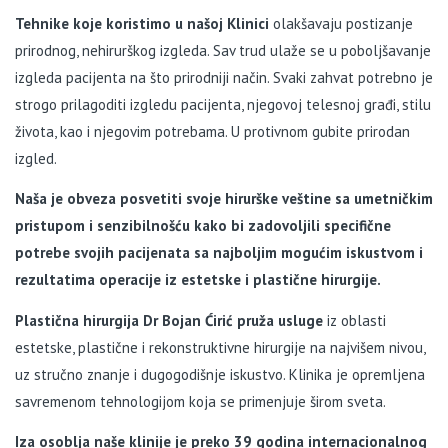
Tehnike koje koristimo u našoj Klinici
olakšavaju postizanje
prirodnog, nehirurškog izgleda. Sav trud ulaže se u poboljšavanje
izgleda pacijenta na što prirodniji način. Svaki zahvat potrebno je
strogo prilagoditi izgledu pacijenta, njegovoj telesnoj građi, stilu
života, kao i njegovim potrebama. U protivnom gubite prirodan
izgled.
Naša je obveza posvetiti svoje hirurške veštine sa umetničkim
pristupom i senzibilnošću kako bi zadovoljili specifične
potrebe svojih pacijenata sa najboljim mogućim iskustvom i
rezultatima operacije iz estetske i plastične hirurgije.
Plastična hirurgija Dr Bojan Ćirić pruža usluge
iz oblasti
estetske, plastične i rekonstruktivne hirurgije na najvišem nivou,
uz stručno znanje i dugogodišnje iskustvo. Klinika je opremljena
savremenom tehnologijom koja se primenjuje širom sveta.
Iza osoblja naše klinije je preko 39 godina internacionalnog