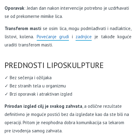
Oporavak
: Jedan dan nakon intervencije potrebno je uzdrћavati
se od prekomerne mimike lica.
Transferom masti
se osim lica, mogu podmlađivati i nadlaktice,
listovi, kolena.
Povećanje grudi
i
zadnjice
je takođe koguće
uraditi transferom masti.
PREDNOSTI LIPOSKULPTURE
✓ Bez sečenja i ožiljaka
✓ Bez stranih tela u organizmu
✓ Brzi oporavak i atraktivan izgled
Prirodan izgled cilj je svakog zahvata
, a odlične rezultate
definitivno je moguće postići bez da izgledate kao da ste bili na
operaciji. Pritom je neophodna dobra komunikacija sa lekarom
pre izvođenja samog zahvata.