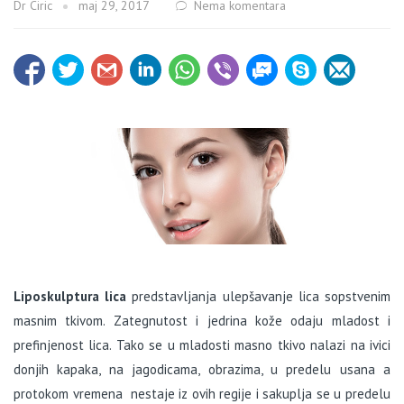
Dr Ciric
maj 29, 2017
Nema komentara
Liposkulptura lica
predstavljanja ulepšavanje lica sopstvenim
masnim tkivom. Zategnutost i jedrina kože odaju mladost i
prefinjenost lica. Tako se u mladosti masno tkivo nalazi na ivici
donjih kapaka, na jagodicama, obrazima, u predelu usana a
protokom vremena nestaje iz ovih regije i sakuplja se u predelu