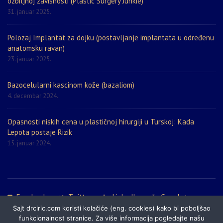
ozbiljnoj zavisnosti (Plastic Surgery Junkie)
31. januar 2025.
Polozaj Implantat za dojku (postavljanje implantata u određenu
anatomsku ravan)
23. januar 2025.
Bazocelularni kascinom kože (bazaliom)
4. decembar 2024.
Opasnosti niskih cena u plastičnoj hirurgiji u Turskoj: Kada
Lepota postaje Rizik
15. januar 2024.
Facebook
Twitter
LinkedIn
Google+
Sajt drciric.com koristi kolačiće (eng. cookies) kako bi poboljšao
Politika privatnosti
Prijatelji sajta
Mapa sajta
funkcionalnost stranice. Za više informacija pogledajte našu