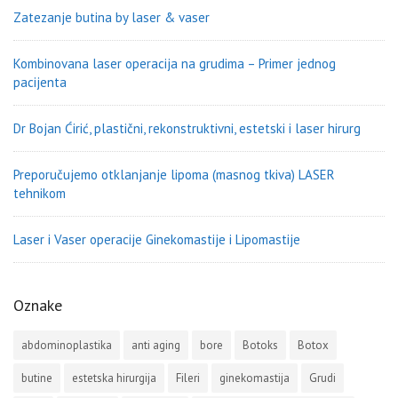
Zatezanje butina by laser & vaser
Kombinovana laser operacija na grudima – Primer jednog
pacijenta
Dr Bojan Ćirić, plastični, rekonstruktivni, estetski i laser hirurg
Preporučujemo otklanjanje lipoma (masnog tkiva) LASER
tehnikom
Laser i Vaser operacije Ginekomastije i Lipomastije
Oznake
abdominoplastika
anti aging
bore
Botoks
Botox
butine
estetska hirurgija
Fileri
ginekomastija
Grudi