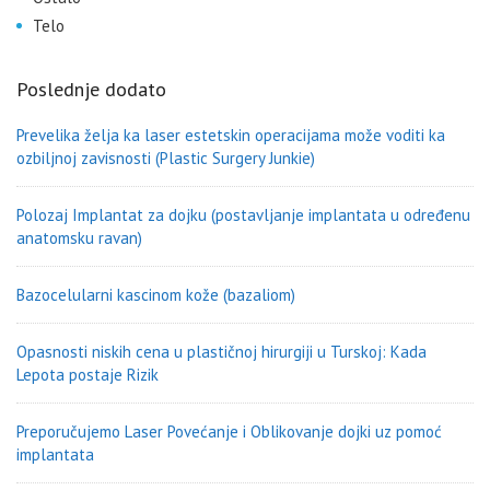
Telo
Poslednje dodato
Prevelika želja ka laser estetskin operacijama može voditi ka
ozbiljnoj zavisnosti (Plastic Surgery Junkie)
Polozaj Implantat za dojku (postavljanje implantata u određenu
anatomsku ravan)
Bazocelularni kascinom kože (bazaliom)
Opasnosti niskih cena u plastičnoj hirurgiji u Turskoj: Kada
Lepota postaje Rizik
Preporučujemo Laser Povećanje i Oblikovanje dojki uz pomoć
implantata