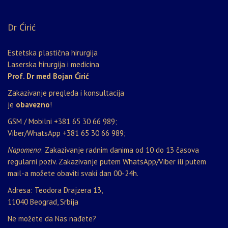
Dr Ćirić
Estetska plastična hirurgija
Laserska hirurgija i medicina
Prof. Dr med Bojan Ćirić
Zakazivanje pregleda i konsultacija
je
obavezno
!
GSM / Mobilni
+381 65 30 66 989
;
Viber/WhatsApp
+381 65 30 66 989
;
Napomena
: Zakazivanje radnim danima od 10 do 13 časova
regularni poziv. Zakazivanje putem WhatsApp/Viber ili putem
mail-a možete obaviti svaki dan 00-24h.
Adresa: Teodora Drajzera 13,
11040 Beograd, Srbija
Ne možete da Nas nađete?