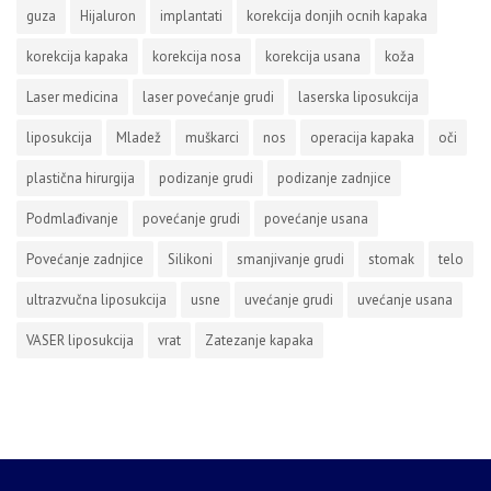
guza
Hijaluron
implantati
korekcija donjih ocnih kapaka
korekcija kapaka
korekcija nosa
korekcija usana
koža
Laser medicina
laser povećanje grudi
laserska liposukcija
liposukcija
Mladež
muškarci
nos
operacija kapaka
oči
plastična hirurgija
podizanje grudi
podizanje zadnjice
Podmlađivanje
povećanje grudi
povećanje usana
Povećanje zadnjice
Silikoni
smanjivanje grudi
stomak
telo
ultrazvučna liposukcija
usne
uvećanje grudi
uvećanje usana
VASER liposukcija
vrat
Zatezanje kapaka