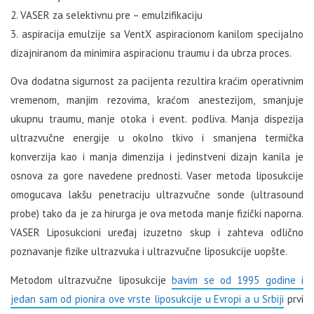
2. VASER za selektivnu pre – emulzifikaciju
3. aspiracija emulzije sa VentX aspiracionom kanilom specijalno
dizajniranom da minimira aspiracionu traumu i da ubrza proces.
Ova dodatna sigurnost za pacijenta rezultira kraćim operativnim
vremenom, manjim rezovima, kraćom anestezijom, smanjuje
ukupnu traumu, manje otoka i event. podliva. Manja dispezija
ultrazvučne energije u okolno tkivo i smanjena termička
konverzija kao i manja dimenzija i jedinstveni dizajn kanila je
osnova za gore navedene prednosti. Vaser metoda liposukcije
omogucava lakšu penetraciju ultrazvučne sonde (ultrasound
probe) tako da je za hirurga je ova metoda manje fizički naporna.
VASER Liposukcioni uređaj izuzetno skup i zahteva odlično
poznavanje fizike ultrazvuka i ultrazvučne liposukcije uopšte.
Metodom ultrazvučne liposukcije
bavim se od 1995 godine i
jedan sam od pionira ove vrste liposukcije u Evropi a u Srbiji
prvi