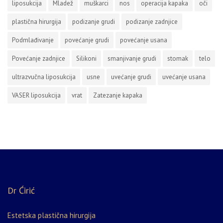
liposukcija
Mladež
muškarci
nos
operacija kapaka
oči
plastična hirurgija
podizanje grudi
podizanje zadnjice
Podmlađivanje
povećanje grudi
povećanje usana
Povećanje zadnjice
Silikoni
smanjivanje grudi
stomak
telo
ultrazvučna liposukcija
usne
uvećanje grudi
uvećanje usana
VASER liposukcija
vrat
Zatezanje kapaka
Dr Ćirić
Estetska plastična hirurgija