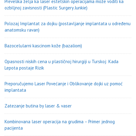
Prevelika želja ka laser estetskin operacijama može voditi ka
ozbiljnoj zavisnosti (Plastic Surgery Junkie)
Polozaj Implantat za dojku (postavljanje implantata u određenu
anatomsku ravan)
Bazocelularni kascinom kože (bazaliom)
Opasnosti niskih cena u plastičnoj hirurgiji u Turskoj: Kada
Lepota postaje Rizik
Preporučujemo Laser Povećanje i Oblikovanje dojki uz pomoć
implantata
Zatezanje butina by laser & vaser
Kombinovana laser operacija na grudima – Primer jednog
pacijenta