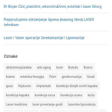
Dr Bojan Ćirić, plastični, rekonstruktivni, estetski i laser hirurg
Preporučujemo otklanjanje lipoma (masnog tkiva) LASER
tehnikom
Laser i Vaser operacije Ginekomastije i Lipomastije
Oznake
abdominoplastika
anti aging
bore
Botoks
Botox
butine
estetska hirurgija
Fileri
ginekomastija
Grudi
guza
Hijaluron
implantati
korekcija donjih ocnih kapaka
korekcija kapaka
korekcija nosa
korekcija usana
koža
Laser medicina
laser povećanje grudi
laserska liposukcija