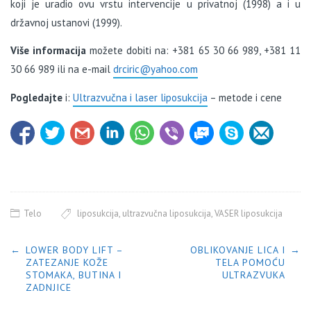
koji je uradio ovu vrstu intervencije u privatnoj (1998) a i u
državnoj ustanovi (1999).
Više informacija
možete dobiti na: +381 65 30 66 989, +381 11
30 66 989 ili na e-mail
drciric@yahoo.com
Pogledajte
i:
Ultrazvučna i laser liposukcija
– metode i cene
Telo
liposukcija
,
ultrazvučna liposukcija
,
VASER liposukcija
POST NAVIGATION
←
LOWER BODY LIFT –
OBLIKOVANJE LICA I
→
ZATEZANJE KOŽE
TELA POMOĆU
STOMAKA, BUTINA I
ULTRAZVUKA
ZADNJICE