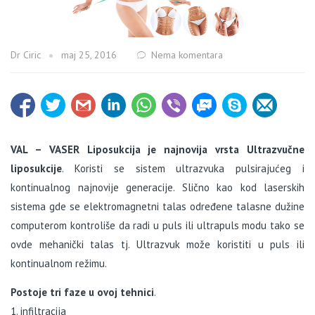
Dr Ciric
maj 25, 2016
Nema komentara
VAL – VASER Liposukcija je najnovija vrsta Ultrazvučne
liposukcije
. Koristi se sistem ultrazvuka pulsirajućeg i
kontinualnog najnovije generacije. Slično kao kod laserskih
sistema gde se elektromagnetni talas određene talasne dužine
computerom kontroliše da radi u puls ili ultrapuls modu tako se
ovde mehanički talas tj. Ultrazvuk može koristiti u puls ili
kontinualnom režimu.
Postoje tri faze u ovoj tehnici
.
1. infiltracija