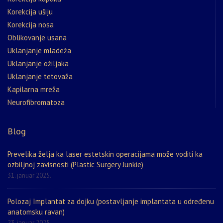
Korekcija ušiju
Korekcija nosa
Oblikovanje usana
Uklanjanje mladeža
Uklanjanje ožiljaka
Uklanjanje tetovaža
Kapilarna mreža
Neurofibromatoza
Blog
Prevelika želja ka laser estetskin operacijama može voditi ka
ozbiljnoj zavisnosti (Plastic Surgery Junkie)
31. januar 2025.
Polozaj Implantat za dojku (postavljanje implantata u određenu
anatomsku ravan)
23. januar 2025.