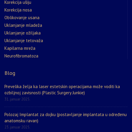
Korekcija ušiju
Korekcija nosa
Oblikovanje usana
Uklanjanje mladeža
Uklanjanje ožiljaka
Uklanjanje tetovaža
Kapilarna mreža
Neurofibromatoza
Blog
Prevelika želja ka laser estetskin operacijama može voditi ka
ozbiljnoj zavisnosti (Plastic Surgery Junkie)
31. januar 2025.
Polozaj Implantat za dojku (postavljanje implantata u određenu
anatomsku ravan)
23. januar 2025.