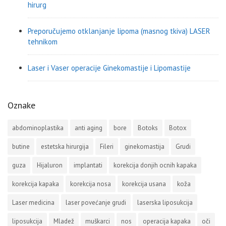
hirurg
Preporučujemo otklanjanje lipoma (masnog tkiva) LASER
tehnikom
Laser i Vaser operacije Ginekomastije i Lipomastije
Oznake
abdominoplastika
anti aging
bore
Botoks
Botox
butine
estetska hirurgija
Fileri
ginekomastija
Grudi
guza
Hijaluron
implantati
korekcija donjih ocnih kapaka
korekcija kapaka
korekcija nosa
korekcija usana
koža
Laser medicina
laser povećanje grudi
laserska liposukcija
liposukcija
Mladež
muškarci
nos
operacija kapaka
oči