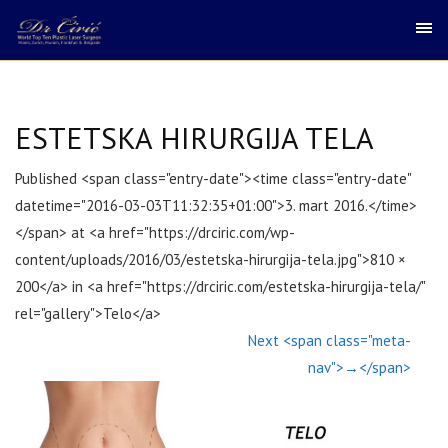
ESTETSKA HIRURGIJA TELA
Published <span class="entry-date"><time class="entry-date"
datetime="2016-03-03T11:32:35+01:00">3. mart 2016.</time>
</span> at <a href="https://drciric.com/wp-
content/uploads/2016/03/estetska-hirurgija-tela.jpg">810 ×
200</a> in <a href="https://drciric.com/estetska-hirurgija-tela/"
rel="gallery">Telo</a>
Next <span class="meta-
nav">→</span>