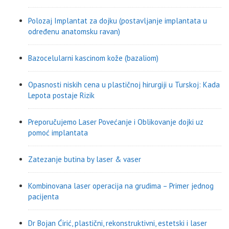
Polozaj Implantat za dojku (postavljanje implantata u
određenu anatomsku ravan)
Bazocelularni kascinom kože (bazaliom)
Opasnosti niskih cena u plastičnoj hirurgiji u Turskoj: Kada
Lepota postaje Rizik
Preporučujemo Laser Povećanje i Oblikovanje dojki uz
pomoć implantata
Zatezanje butina by laser & vaser
Kombinovana laser operacija na grudima – Primer jednog
pacijenta
Dr Bojan Ćirić, plastični, rekonstruktivni, estetski i laser