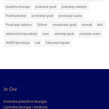
plastična hirurgija
podizanje grudi
podizanje zadnjice
Podmlađivanje
povećanje grudi
povećanje usana
Povećanje zadnjice
Silikoni
smanjivanje grudi
stomak
telo
ultrazvučna liposukcija
usne
uvećanje grudi
uvećanje usana
VASER liposukcija
vrat
Zatezanje kapaka
Dr Ćirić
Estetska plastična hirurgija
Laserska hirurgija i medicina