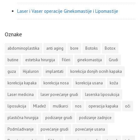
Laser i Vaser operacije Ginekomastije i Lipomastije
Oznake
abdominoplastika
anti aging
bore
Botoks
Botox
butine
estetska hirurgija
Fileri
ginekomastija
Grudi
guza
Hijaluron
implantati
korekcija donjih ocnih kapaka
korekcija kapaka
korekcija nosa
korekcija usana
koža
Laser medicina
laser povećanje grudi
laserska liposukcija
liposukcija
Mladež
muškarci
nos
operacija kapaka
oči
plastična hirurgija
podizanje grudi
podizanje zadnjice
Podmlađivanje
povećanje grudi
povećanje usana