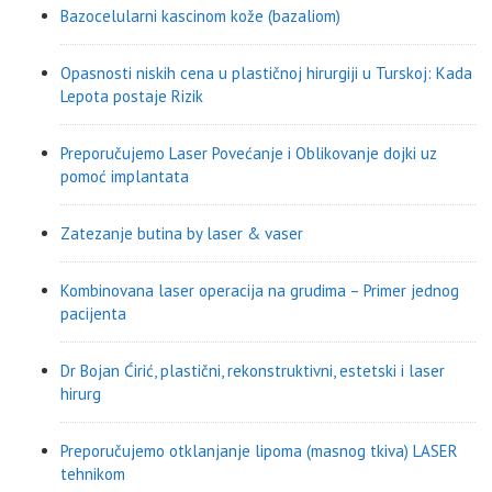
Bazocelularni kascinom kože (bazaliom)
Opasnosti niskih cena u plastičnoj hirurgiji u Turskoj: Kada
Lepota postaje Rizik
Preporučujemo Laser Povećanje i Oblikovanje dojki uz
pomoć implantata
Zatezanje butina by laser & vaser
Kombinovana laser operacija na grudima – Primer jednog
pacijenta
Dr Bojan Ćirić, plastični, rekonstruktivni, estetski i laser
hirurg
Preporučujemo otklanjanje lipoma (masnog tkiva) LASER
tehnikom