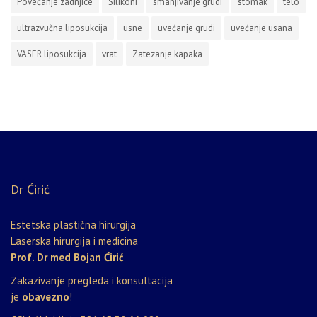
Povećanje zadnjice
Silikoni
smanjivanje grudi
stomak
telo
ultrazvučna liposukcija
usne
uvećanje grudi
uvećanje usana
VASER liposukcija
vrat
Zatezanje kapaka
Dr Ćirić
Estetska plastična hirurgija
Laserska hirurgija i medicina
Prof. Dr med Bojan Ćirić
Zakazivanje pregleda i konsultacija
je
obavezno
!