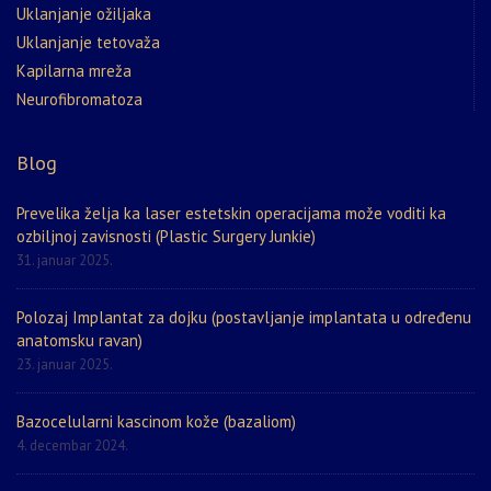
Uklanjanje ožiljaka
Uklanjanje tetovaža
Kapilarna mreža
Neurofibromatoza
Blog
Prevelika želja ka laser estetskin operacijama može voditi ka
ozbiljnoj zavisnosti (Plastic Surgery Junkie)
31. januar 2025.
Polozaj Implantat za dojku (postavljanje implantata u određenu
anatomsku ravan)
23. januar 2025.
Bazocelularni kascinom kože (bazaliom)
4. decembar 2024.