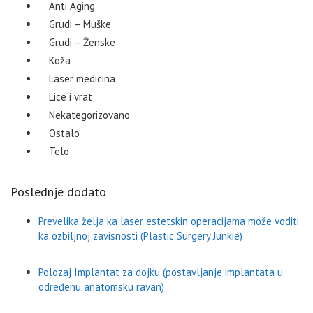
Anti Aging
Grudi – Muške
Grudi – Ženske
Koža
Laser medicina
Lice i vrat
Nekategorizovano
Ostalo
Telo
Poslednje dodato
Prevelika želja ka laser estetskin operacijama može voditi
ka ozbiljnoj zavisnosti (Plastic Surgery Junkie)
Polozaj Implantat za dojku (postavljanje implantata u
određenu anatomsku ravan)