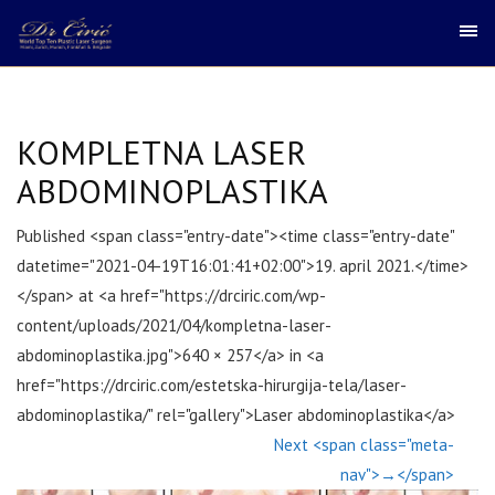
KOMPLETNA LASER
ABDOMINOPLASTIKA
Published <span class="entry-date"><time class="entry-date"
datetime="2021-04-19T16:01:41+02:00">19. april 2021.</time>
</span> at <a href="https://drciric.com/wp-
content/uploads/2021/04/kompletna-laser-
abdominoplastika.jpg">640 × 257</a> in <a
href="https://drciric.com/estetska-hirurgija-tela/laser-
abdominoplastika/" rel="gallery">Laser abdominoplastika</a>
Next <span class="meta-
nav">→</span>