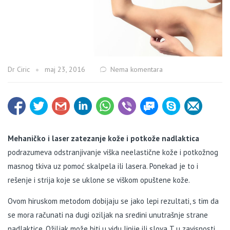
Dr Ciric
maj 23, 2016
Nema komentara
Mehaničko i laser zatezanje kože i potkože nadlaktica
podrazumeva odstranjivanje viška neelastične kože i potkožnog
masnog tkiva uz pomoć skalpela ili lasera. Ponekad je to i
rešenje i strija koje se uklone se viškom opuštene kože.
Ovom hiruskom metodom dobijaju se jako lepi rezultati, s tim da
se mora računati na dugi oziljak na sredini unutrašnje strane
nadlaktice. Ožiljak može biti u vidu linije ili slova T u zavisnosti