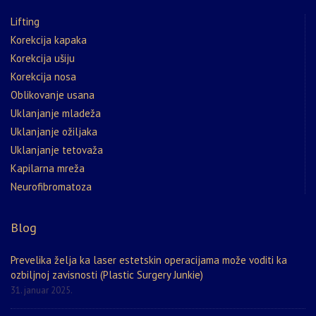
Lifting
Korekcija kapaka
Korekcija ušiju
Korekcija nosa
Oblikovanje usana
Uklanjanje mladeža
Uklanjanje ožiljaka
Uklanjanje tetovaža
Kapilarna mreža
Neurofibromatoza
Blog
Prevelika želja ka laser estetskin operacijama može voditi ka
ozbiljnoj zavisnosti (Plastic Surgery Junkie)
31. januar 2025.