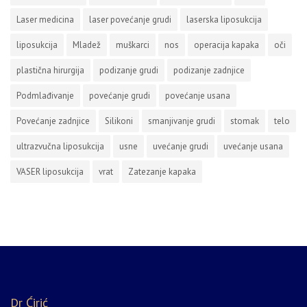
Laser medicina
laser povećanje grudi
laserska liposukcija
liposukcija
Mladež
muškarci
nos
operacija kapaka
oči
plastična hirurgija
podizanje grudi
podizanje zadnjice
Podmlađivanje
povećanje grudi
povećanje usana
Povećanje zadnjice
Silikoni
smanjivanje grudi
stomak
telo
ultrazvučna liposukcija
usne
uvećanje grudi
uvećanje usana
VASER liposukcija
vrat
Zatezanje kapaka
Dr Ćirić