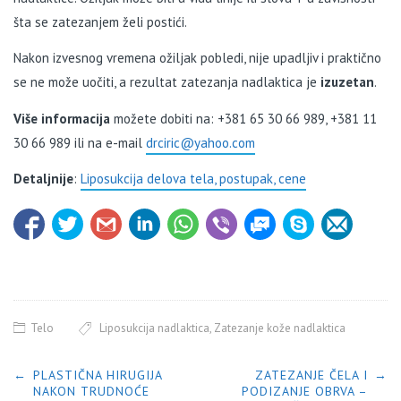
šta se zatezanjem želi postići.
Nakon izvesnog vremena ožiljak pobledi, nije upadljiv i praktično
se ne može uočiti, a rezultat zatezanja nadlaktica je
izuzetan
.
Više informacija
možete dobiti na: +381 65 30 66 989, +381 11
30 66 989 ili na e-mail
drciric@yahoo.com
Detaljnije
:
Liposukcija delova tela, postupak, cene
Telo
Liposukcija nadlaktica
,
Zatezanje kože nadlaktica
POST NAVIGATION
←
PLASTIČNA HIRUGIJA
ZATEZANJE ČELA I
→
NAKON TRUDNOĆE
PODIZANJE OBRVA –