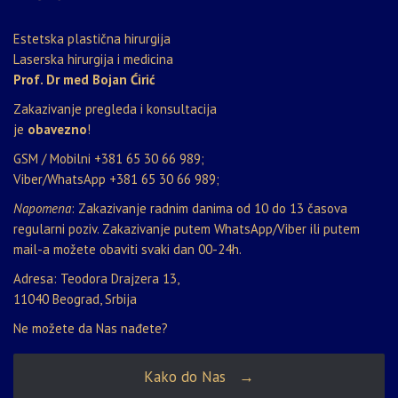
Estetska plastična hirurgija
Laserska hirurgija i medicina
Prof. Dr med Bojan Ćirić
Zakazivanje pregleda i konsultacija
je
obavezno
!
GSM / Mobilni
+381 65 30 66 989
;
Viber/WhatsApp
+381 65 30 66 989
;
Napomena
: Zakazivanje radnim danima od 10 do 13 časova
regularni poziv. Zakazivanje putem WhatsApp/Viber ili putem
mail-a možete obaviti svaki dan 00-24h.
Adresa: Teodora Drajzera 13,
11040 Beograd, Srbija
Ne možete da Nas nađete?
Kako do Nas →