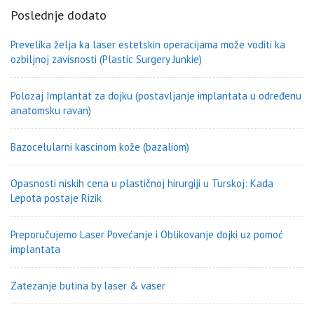
Poslednje dodato
Prevelika želja ka laser estetskin operacijama može voditi ka
ozbiljnoj zavisnosti (Plastic Surgery Junkie)
Polozaj Implantat za dojku (postavljanje implantata u određenu
anatomsku ravan)
Bazocelularni kascinom kože (bazaliom)
Opasnosti niskih cena u plastičnoj hirurgiji u Turskoj: Kada
Lepota postaje Rizik
Preporučujemo Laser Povećanje i Oblikovanje dojki uz pomoć
implantata
Zatezanje butina by laser & vaser