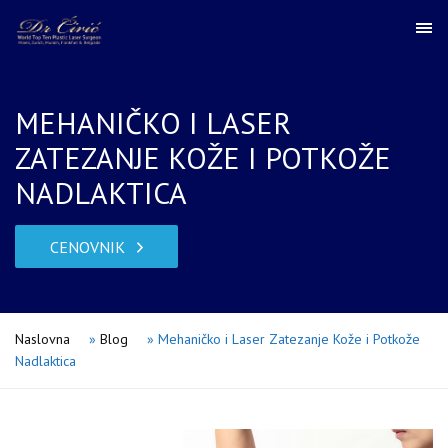
MEHANIČKO I LASER
ZATEZANJE KOŽE I POTKOŽE
NADLAKTICA
CENOVNIK
Naslovna
»
Blog
»
Mehaničko i Laser Zatezanje Kože i Potkože
Nadlaktica