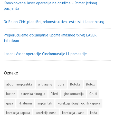
Kombinovana laser operacija na grudima – Primer jednog
pacijenta
Dr Bojan Ćirić, plastični, rekonstruktivni, estetski i laser hirurg
Preporučujemo otklanjanje lipoma (masnog tkiva) LASER
tehnikom
Laser i Vaser operacije Ginekomastije i Lipomastije
Oznake
abdominoplastika
anti aging
bore
Botoks
Botox
butine
estetska hirurgija
Fileri
ginekomastija
Grudi
guza
Hijaluron
implantati
korekcija donjih ocnih kapaka
korekcija kapaka
korekcija nosa
korekcija usana
koža