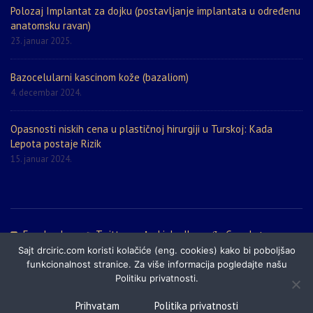
Polozaj Implantat za dojku (postavljanje implantata u određenu
anatomsku ravan)
23. januar 2025.
Bazocelularni kascinom kože (bazaliom)
4. decembar 2024.
Opasnosti niskih cena u plastičnoj hirurgiji u Turskoj: Kada
Lepota postaje Rizik
15. januar 2024.
Facebook
Twitter
LinkedIn
Google+
Sajt drciric.com koristi kolačiće (eng. cookies) kako bi poboljšao
Politika privatnosti
Prijatelji sajta
Mapa sajta
funkcionalnost stranice. Za više informacija pogledajte našu
Politiku privatnosti.
© 2024 DrCiric.com - Estetska i plastična hirurgija, laserska hirurgija i
Prihvatam
Politika privatnosti
medicina