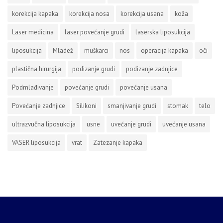
korekcija kapaka
korekcija nosa
korekcija usana
koža
Laser medicina
laser povećanje grudi
laserska liposukcija
liposukcija
Mladež
muškarci
nos
operacija kapaka
oči
plastična hirurgija
podizanje grudi
podizanje zadnjice
Podmlađivanje
povećanje grudi
povećanje usana
Povećanje zadnjice
Silikoni
smanjivanje grudi
stomak
telo
ultrazvučna liposukcija
usne
uvećanje grudi
uvećanje usana
VASER liposukcija
vrat
Zatezanje kapaka