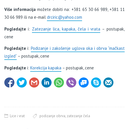
Više informacija
možete dobiti na: +381 65 30 66 989, +381 11
30 66 989 ili na e-mail
drciric@yahoo.com
Pogledajte
i:
Zatezanje lica, kapaka, čela i vrata
– postupak,
cene
Pogledajte
i:
Podizanje i zakošenje uglova oka i obrva “mačkast
izgled”
– postupak, cene
Pogledajte
i:
Korekcija kapaka
– postupak, cene
Lice i vrat
podizanje obrva
,
zatezanje čela