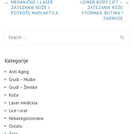
POST NAVIGATION
←
MEHANIČKO I LASER
LOWER BODY LIFT –
→
ZATEZANJE KOŽE I
ZATEZANJE KOŽE
POTKOŽE NADLAKTICA
STOMAKA, BUTINA I
ZADNJICE
Search for:
Kategorije
Anti Aging
Grudi – Muške
Grudi – Ženske
Koža
Laser medicina
Lice i vrat
Nekategorizovano
Ostalo
Telo