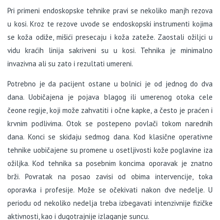
Pri primeni endoskopske tehnike pravi se nekoliko manjh rezova
u kosi. Kroz te rezove uvode se endoskopski instrumenti kojima
se koža odiže, mišići presecaju i koža zateže. Zaostali ožiljci u
vidu kraćih linija sakriveni su u kosi. Tehnika je minimalno
invazivna ali su zato i rezultati umereni.
Potrebno je da pacijent ostane u bolnici je od jednog do dva
dana. Uobičajena je pojava blagog ili umerenog otoka cele
čeone regije, koji može zahvatiti i očne kapke, a često je praćen i
krvnim podlivima. Otok se postepeno povlači tokom narednih
dana. Konci se skidaju sedmog dana. Kod klasične operativne
tehnike uobičajene su promene u osetljivosti kože poglavine iza
ožiljka. Kod tehnika sa posebnim koncima oporavak je znatno
brži. Povratak na posao zavisi od obima intervencije, toka
oporavka i profesije. Može se očekivati nakon dve nedelje. U
periodu od nekoliko nedelja treba izbegavati intenzivnije fizičke
aktivnosti, kao i dugotrajnije izlaganje suncu.