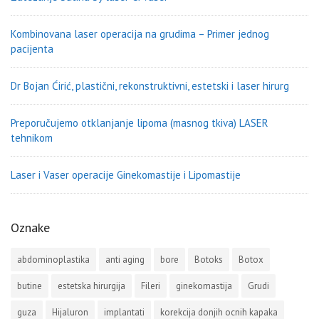
Kombinovana laser operacija na grudima – Primer jednog
pacijenta
Dr Bojan Ćirić, plastični, rekonstruktivni, estetski i laser hirurg
Preporučujemo otklanjanje lipoma (masnog tkiva) LASER
tehnikom
Laser i Vaser operacije Ginekomastije i Lipomastije
Oznake
abdominoplastika
anti aging
bore
Botoks
Botox
butine
estetska hirurgija
Fileri
ginekomastija
Grudi
guza
Hijaluron
implantati
korekcija donjih ocnih kapaka