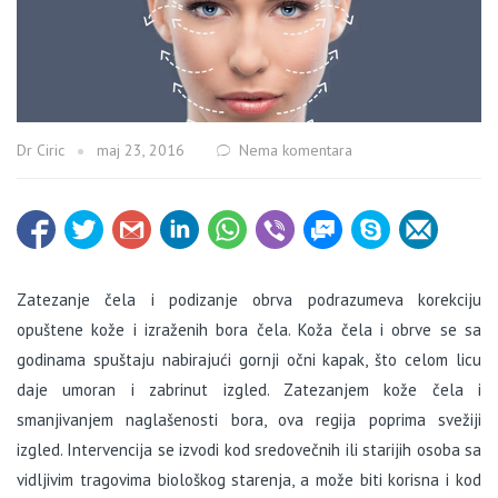
Dr Ciric
maj 23, 2016
Nema komentara
Zatezanje čela i podizanje obrva podrazumeva korekciju
opuštene kože i izraženih bora čela. Koža čela i obrve se sa
godinama spuštaju nabirajući gornji očni kapak, što celom licu
daje umoran i zabrinut izgled. Zatezanjem kože čela i
smanjivanjem naglašenosti bora, ova regija poprima svežiji
izgled.
Intervencija se izvodi kod sredovečnih ili starijih osoba sa
vidljivim tragovima biološkog starenja, a može biti korisna i kod