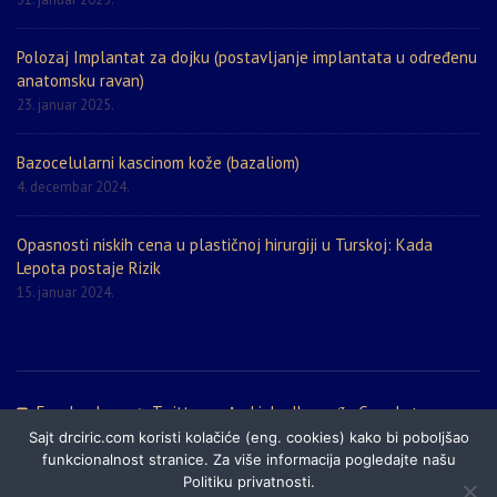
Polozaj Implantat za dojku (postavljanje implantata u određenu
anatomsku ravan)
23. januar 2025.
Bazocelularni kascinom kože (bazaliom)
4. decembar 2024.
Opasnosti niskih cena u plastičnoj hirurgiji u Turskoj: Kada
Lepota postaje Rizik
15. januar 2024.
Facebook
Twitter
LinkedIn
Google+
Sajt drciric.com koristi kolačiće (eng. cookies) kako bi poboljšao
Politika privatnosti
Prijatelji sajta
Mapa sajta
funkcionalnost stranice. Za više informacija pogledajte našu
Politiku privatnosti.