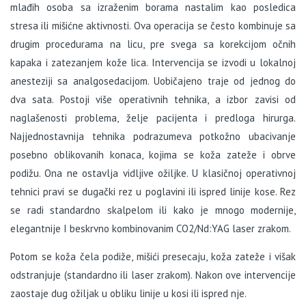
mlađih osoba sa izraženim borama nastalim kao posledica
stresa ili mišićne aktivnosti. Ova operacija se često kombinuje sa
drugim procedurama na licu, pre svega sa korekcijom očnih
kapaka i zatezanjem kože lica. Intervencija se izvodi u lokalnoj
anesteziji sa analgosedacijom. Uobičajeno traje od jednog do
dva sata. Postoji više operativnih tehnika, a izbor zavisi od
naglašenosti problema, želje pacijenta i predloga hirurga.
Najjednostavnija tehnika podrazumeva potkožno ubacivanje
posebno oblikovanih konaca, kojima se koža zateže i obrve
podižu. Ona ne ostavlja vidljive ožiljke. U klasičnoj operativnoj
tehnici pravi se dugački rez u poglavini ili ispred linije kose. Rez
se radi standardno skalpelom ili kako je mnogo modernije,
elegantnije I beskrvno kombinovanim CO2/Nd:YAG laser zrakom.
Potom se koža čela podiže, mišići presecaju, koža zateže i višak
odstranjuje (standardno ili laser zrakom). Nakon ove intervencije
zaostaje dug ožiljak u obliku linije u kosi ili ispred nje.