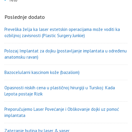
Poslednje dodato
Prevelika želja ka laser estetskin operacijama može voditi ka
ozbiljnoj zavisnosti (Plastic Surgery Junkie)
Polozaj Implantat za dojku (postavljanje implantata u određenu
anatomsku ravan)
Bazocelularni kascinom kože (bazaliom)
Opasnosti niskih cena u plastičnoj hirurgiji u Turskoj: Kada
Lepota postaje Rizik
Preporučujemo Laser Povećanje i Oblikovanje dojki uz pomoć
implantata
Zatezanje butina by laser & vaser