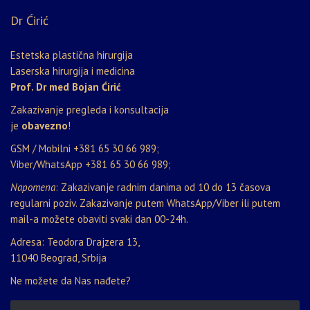
Dr Ćirić
Estetska plastična hirurgija
Laserska hirurgija i medicina
Prof. Dr med Bojan Ćirić
Zakazivanje pregleda i konsultacija
je
obavezno
!
GSM / Mobilni
+381 65 30 66 989
;
Viber/WhatsApp
+381 65 30 66 989
;
Napomena
: Zakazivanje radnim danima od 10 do 13 časova
regularni poziv. Zakazivanje putem WhatsApp/Viber ili putem
mail-a možete obaviti svaki dan 00-24h.
Adresa: Teodora Drajzera 13,
11040 Beograd, Srbija
Ne možete da Nas nađete?