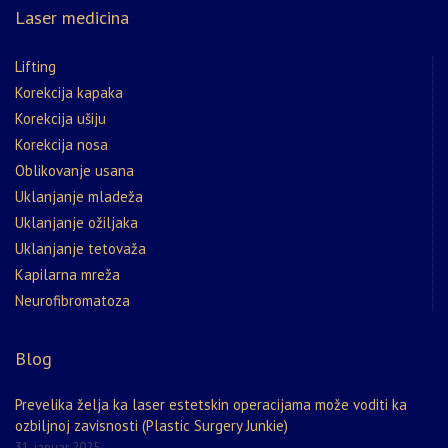
Laser medicina
Lifting
Korekcija kapaka
Korekcija ušiju
Korekcija nosa
Oblikovanje usana
Uklanjanje mladeža
Uklanjanje ožiljaka
Uklanjanje tetovaža
Kapilarna mreža
Neurofibromatoza
Blog
Prevelika želja ka laser estetskin operacijama može voditi ka
ozbiljnoj zavisnosti (Plastic Surgery Junkie)
31. januar 2025.