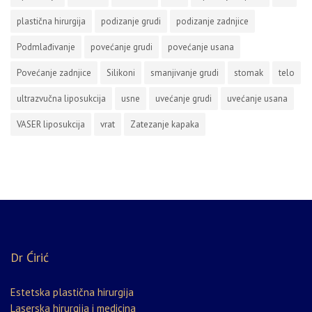
plastična hirurgija
podizanje grudi
podizanje zadnjice
Podmlađivanje
povećanje grudi
povećanje usana
Povećanje zadnjice
Silikoni
smanjivanje grudi
stomak
telo
ultrazvučna liposukcija
usne
uvećanje grudi
uvećanje usana
VASER liposukcija
vrat
Zatezanje kapaka
Dr Ćirić
Estetska plastična hirurgija
Laserska hirurgija i medicina