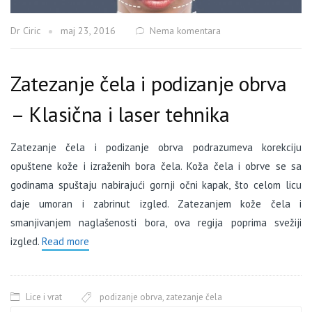
Dr Ciric
maj 23, 2016
Nema komentara
Zatezanje čela i podizanje obrva
– Klasična i laser tehnika
Zatezanje čela i podizanje obrva podrazumeva korekciju
opuštene kože i izraženih bora čela. Koža čela i obrve se sa
godinama spuštaju nabirajući gornji očni kapak, što celom licu
daje umoran i zabrinut izgled. Zatezanjem kože čela i
smanjivanjem naglašenosti bora, ova regija poprima svežiji
izgled.
Read more
Lice i vrat
podizanje obrva
,
zatezanje čela