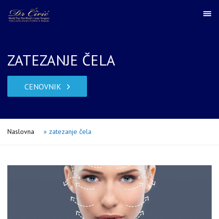
ZATEZANJE ČELA
CENOVNIK
Naslovna
»
zatezanje čela