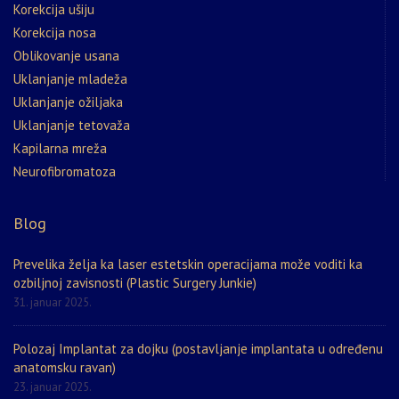
Korekcija ušiju
Korekcija nosa
Oblikovanje usana
Uklanjanje mladeža
Uklanjanje ožiljaka
Uklanjanje tetovaža
Kapilarna mreža
Neurofibromatoza
Blog
Prevelika želja ka laser estetskin operacijama može voditi ka
ozbiljnoj zavisnosti (Plastic Surgery Junkie)
31. januar 2025.
Polozaj Implantat za dojku (postavljanje implantata u određenu
anatomsku ravan)
23. januar 2025.