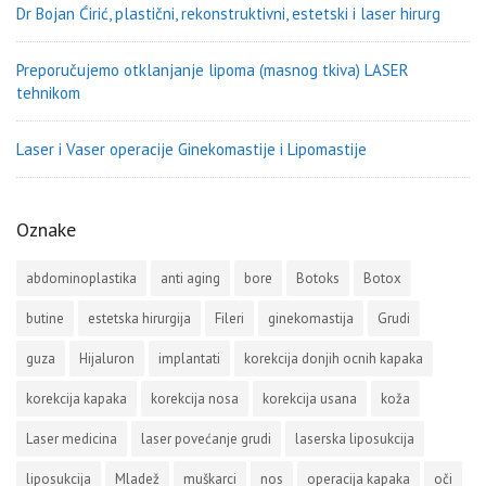
Dr Bojan Ćirić, plastični, rekonstruktivni, estetski i laser hirurg
Preporučujemo otklanjanje lipoma (masnog tkiva) LASER
tehnikom
Laser i Vaser operacije Ginekomastije i Lipomastije
Oznake
abdominoplastika
anti aging
bore
Botoks
Botox
butine
estetska hirurgija
Fileri
ginekomastija
Grudi
guza
Hijaluron
implantati
korekcija donjih ocnih kapaka
korekcija kapaka
korekcija nosa
korekcija usana
koža
Laser medicina
laser povećanje grudi
laserska liposukcija
liposukcija
Mladež
muškarci
nos
operacija kapaka
oči