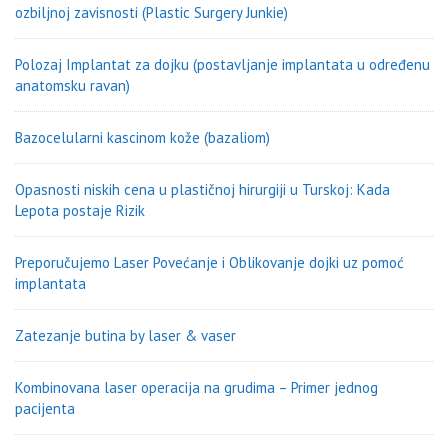
ozbiljnoj zavisnosti (Plastic Surgery Junkie)
Polozaj Implantat za dojku (postavljanje implantata u određenu
anatomsku ravan)
Bazocelularni kascinom kože (bazaliom)
Opasnosti niskih cena u plastičnoj hirurgiji u Turskoj: Kada
Lepota postaje Rizik
Preporučujemo Laser Povećanje i Oblikovanje dojki uz pomoć
implantata
Zatezanje butina by laser & vaser
Kombinovana laser operacija na grudima – Primer jednog
pacijenta