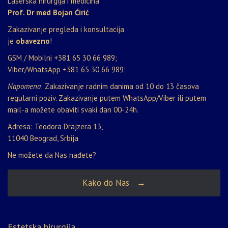
Laserska hirurgija i medicina
Prof. Dr med Bojan Ćirić
Zakazivanje pregleda i konsultacija
je
obavezno
!
GSM / Mobilni
+381 65 30 66 989
;
Viber/WhatsApp
+381 65 30 66 989
;
Napomena
: Zakazivanje radnim danima od 10 do 13 časova
regularni poziv. Zakazivanje putem WhatsApp/Viber ili putem
mail-a možete obaviti svaki dan 00-24h.
Adresa: Teodora Drajzera 13,
11040 Beograd, Srbija
Ne možete da Nas nađete?
Kako do Nas →
Estetska hirurgija