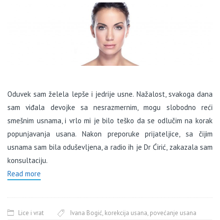
Oduvek sam želela lepše i jedrije usne. Nažalost, svakoga dana
sam viđala devojke sa nesrazmernim, mogu slobodno reći
smešnim usnama, i vrlo mi je bilo teško da se odlučim na korak
popunjavanja usana. Nakon preporuke prijateljice, sa čijim
usnama sam bila oduševljena, a radio ih je Dr Ćirić, zakazala sam
konsultaciju.
Read more
Lice i vrat
Ivana Bogić
,
korekcija usana
,
povećanje usana