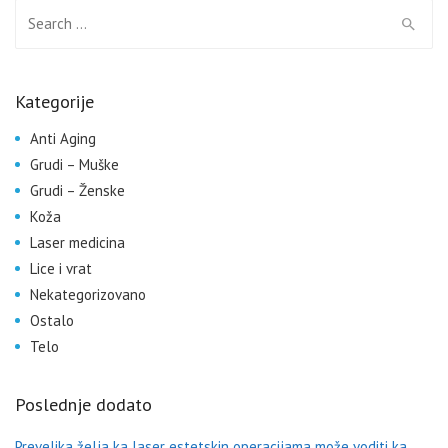
Search for:
Kategorije
Anti Aging
Grudi – Muške
Grudi – Ženske
Koža
Laser medicina
Lice i vrat
Nekategorizovano
Ostalo
Telo
Poslednje dodato
Prevelika želja ka laser estetskin operacijama može voditi ka