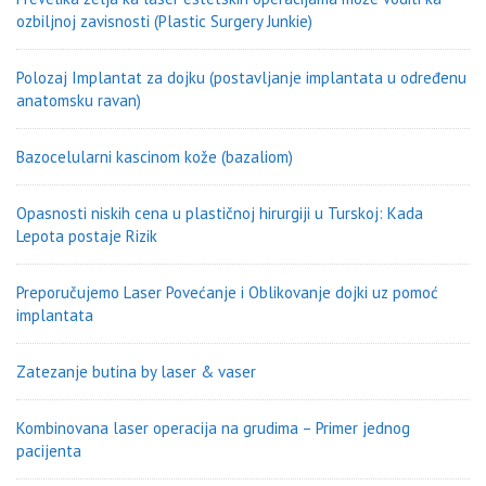
ozbiljnoj zavisnosti (Plastic Surgery Junkie)
Polozaj Implantat za dojku (postavljanje implantata u određenu
anatomsku ravan)
Bazocelularni kascinom kože (bazaliom)
Opasnosti niskih cena u plastičnoj hirurgiji u Turskoj: Kada
Lepota postaje Rizik
Preporučujemo Laser Povećanje i Oblikovanje dojki uz pomoć
implantata
Zatezanje butina by laser & vaser
Kombinovana laser operacija na grudima – Primer jednog
pacijenta