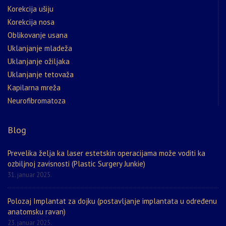
Korekcija ušiju
Korekcija nosa
Oblikovanje usana
Uklanjanje mladeža
Uklanjanje ožiljaka
Uklanjanje tetovaža
Kapilarna mreža
Neurofibromatoza
Blog
Prevelika želja ka laser estetskin operacijama može voditi ka
ozbiljnoj zavisnosti (Plastic Surgery Junkie)
31. januar 2025.
Polozaj Implantat za dojku (postavljanje implantata u određenu
anatomsku ravan)
23. januar 2025.