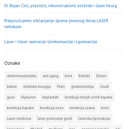
Dr Bojan Ćirić, plastični, rekonstruktivni, estetski i laser hirurg
Preporučujemo otklanjanje lipoma (masnog tkiva) LASER
tehnikom
Laser i Vaser operacije Ginekomastije i Lipomastije
Oznake
abdominoplastika
anti aging
bore
Botoks
Botox
butine
estetska hirurgija
Fileri
ginekomastija
Grudi
guza
Hijaluron
implantati
korekcija donjih ocnih kapaka
korekcija kapaka
korekcija nosa
korekcija usana
koža
Laser medicina
laser povećanje grudi
laserska liposukcija