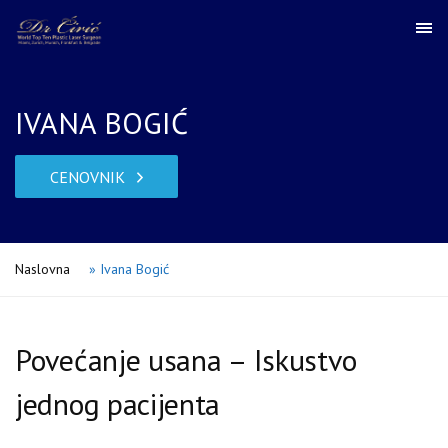
IVANA BOGIĆ
CENOVNIK
Naslovna
»
Ivana Bogić
Povećanje usana – Iskustvo
jednog pacijenta