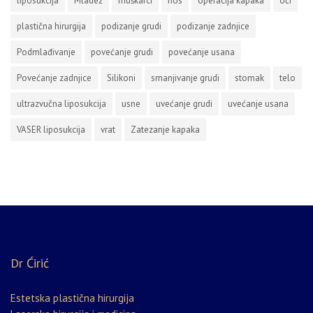
liposukcija
Mladež
muškarci
nos
operacija kapaka
oči
plastična hirurgija
podizanje grudi
podizanje zadnjice
Podmlađivanje
povećanje grudi
povećanje usana
Povećanje zadnjice
Silikoni
smanjivanje grudi
stomak
telo
ultrazvučna liposukcija
usne
uvećanje grudi
uvećanje usana
VASER liposukcija
vrat
Zatezanje kapaka
Dr Ćirić
Estetska plastična hirurgija