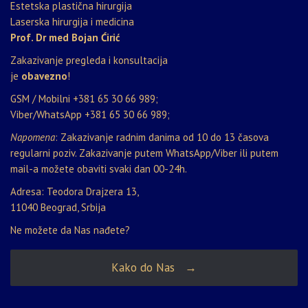
Estetska plastična hirurgija
Laserska hirurgija i medicina
Prof. Dr med Bojan Ćirić
Zakazivanje pregleda i konsultacija
je
obavezno
!
GSM / Mobilni
+381 65 30 66 989
;
Viber/WhatsApp
+381 65 30 66 989
;
Napomena
: Zakazivanje radnim danima od 10 do 13 časova
regularni poziv. Zakazivanje putem WhatsApp/Viber ili putem
mail-a možete obaviti svaki dan 00-24h.
Adresa: Teodora Drajzera 13,
11040 Beograd, Srbija
Ne možete da Nas nađete?
Kako do Nas →