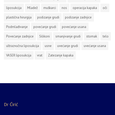
liposukcija
Mladež
muškarci
nos
operacija kapaka
oči
plastična hirurgija
podizanje grudi
podizanje zadnjice
Podmlađivanje
povećanje grudi
povećanje usana
Povećanje zadnjice
Silikoni
smanjivanje grudi
stomak
telo
ultrazvučna liposukcija
usne
uvećanje grudi
uvećanje usana
VASER liposukcija
vrat
Zatezanje kapaka
Dr Ćirić