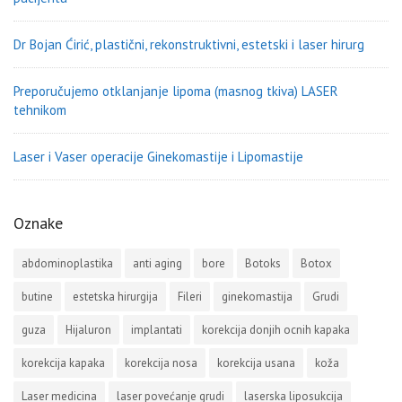
Dr Bojan Ćirić, plastični, rekonstruktivni, estetski i laser hirurg
Preporučujemo otklanjanje lipoma (masnog tkiva) LASER
tehnikom
Laser i Vaser operacije Ginekomastije i Lipomastije
Oznake
abdominoplastika
anti aging
bore
Botoks
Botox
butine
estetska hirurgija
Fileri
ginekomastija
Grudi
guza
Hijaluron
implantati
korekcija donjih ocnih kapaka
korekcija kapaka
korekcija nosa
korekcija usana
koža
Laser medicina
laser povećanje grudi
laserska liposukcija