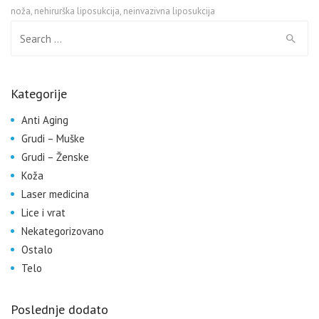
noža
,
nehirurška liposukcija
,
neinvazivna liposukcija
Search for:
Kategorije
Anti Aging
Grudi – Muške
Grudi – Ženske
Koža
Laser medicina
Lice i vrat
Nekategorizovano
Ostalo
Telo
Poslednje dodato