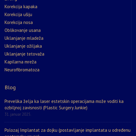
Korekcija kapaka
Korekcija ušiju
Korekcija nosa
Oblikovanje usana
Uklanjanje mladeža
Uklanjanje ožiljaka
Uklanjanje tetovaža
Kapilarna mreža
Neurofibromatoza
Blog
Prevelika želja ka laser estetskin operacijama može voditi ka
ozbiljnoj zavisnosti (Plastic Surgery Junkie)
31. januar 2025.
Polozaj Implantat za dojku (postavljanje implantata u određenu