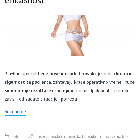
Pravilno upotrebljene
nove metode liposukcije
nude
dodatnu
sigurnost
za pacijenta, zahtevaju
kraće
operativno vreme, nude
superiornije rezultate
i
smanjuju
traumu. Ipak odabir metode
zavisi i od zadate situacije i potreba.
Read more
Telo
laser liposukcija
,
laserska liposukcija
,
liposukcija bez