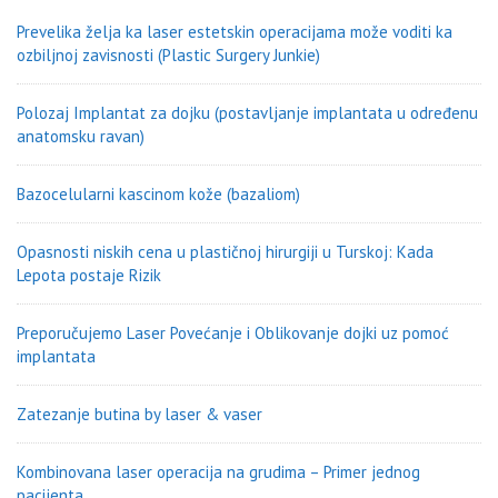
Prevelika želja ka laser estetskin operacijama može voditi ka
ozbiljnoj zavisnosti (Plastic Surgery Junkie)
Polozaj Implantat za dojku (postavljanje implantata u određenu
anatomsku ravan)
Bazocelularni kascinom kože (bazaliom)
Opasnosti niskih cena u plastičnoj hirurgiji u Turskoj: Kada
Lepota postaje Rizik
Preporučujemo Laser Povećanje i Oblikovanje dojki uz pomoć
implantata
Zatezanje butina by laser & vaser
Kombinovana laser operacija na grudima – Primer jednog
pacijenta