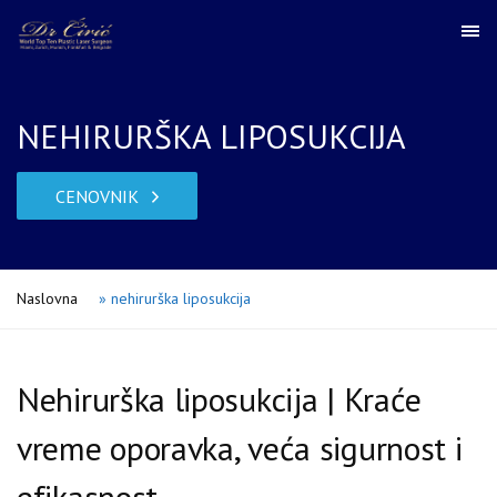
NEHIRURŠKA LIPOSUKCIJA
CENOVNIK
Naslovna
»
nehirurška liposukcija
Nehirurška liposukcija | Kraće
vreme oporavka, veća sigurnost i
efikasnost